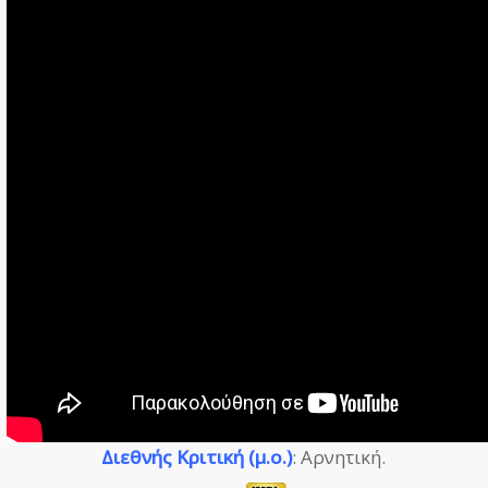
Διεθνής Κριτική (μ.ο.)
: Αρνητική.