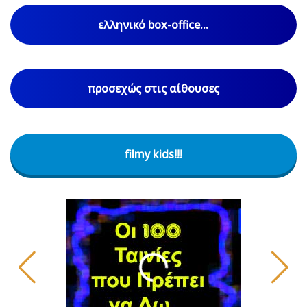
ελληνικό box-office...
προσεχώς στις αίθουσες
filmy kids!!!