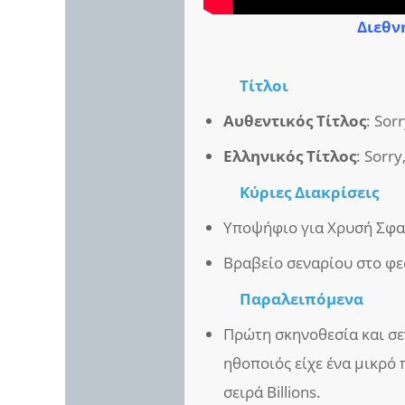
Διεθνή
Τίτλοι
Αυθεντικός Τίτλος
: Sor
Ελληνικός Τίτλος
: Sorry
Κύριες Διακρίσεις
Υποψήφιο για Χρυσή Σφαί
Βραβείο σεναρίου στο φε
Παραλειπόμενα
Πρώτη σκηνοθεσία και σεν
ηθοποιός είχε ένα μικρό 
σειρά Billions.