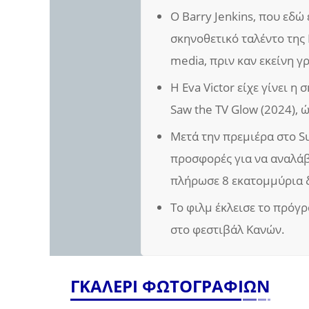
Ο Barry Jenkins, που εδώ 
σκηνοθετικό ταλέντο της E
media, πριν καν εκείνη γ
Η Eva Victor είχε γίνει η
Saw the TV Glow (2024), 
Μετά την πρεμιέρα στο Su
προσφορές για να αναλάβ
πλήρωσε 8 εκατομμύρια 
Το φιλμ έκλεισε το πρό
στο φεστιβάλ Κανών.
ΓΚΑΛΕΡΙ ΦΩΤΟΓΡΑΦΙΩΝ