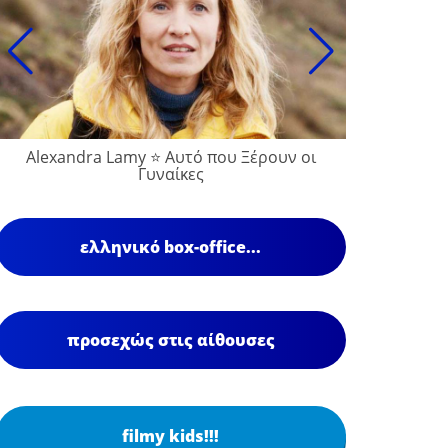
Alexandra Lamy ⭐ Αυτό που Ξέρουν οι
François
Γυναίκες
ελληνικό box-office...
προσεχώς στις αίθουσες
filmy kids!!!