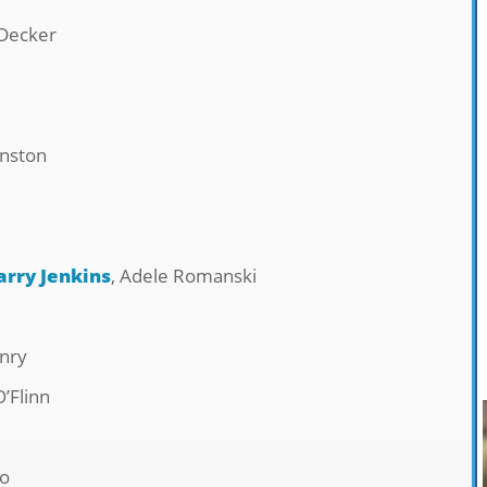
Decker
inston
arry Jenkins
, Adele Romanski
enry
O’Flinn
no