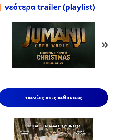
|
νεότερα trailer (playlist)
1
/
85
ταινίες στις αίθουσες