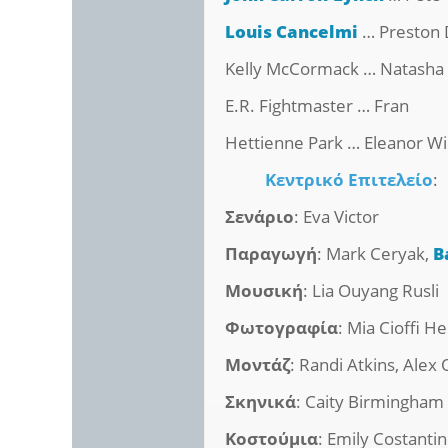
Louis Cancelmi
… Preston 
Kelly McCormack … Natasha
E.R. Fightmaster … Fran
Hettienne Park … Eleanor W
Κεντρικό Επιτελείο
:
Σενάριο
: Eva Victor
Παραγωγή
: Mark Ceryak,
B
Μουσική
: Lia Ouyang Rusli
Φωτογραφία
: Mia Cioffi H
Μοντάζ
: Randi Atkins, Alex 
Σκηνικά
: Caity Birmingham
Κοστούμια
: Emily Costanti