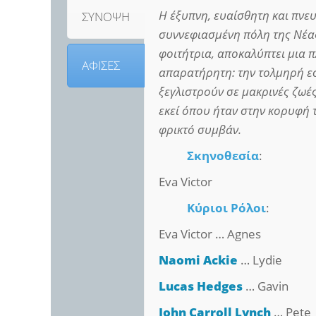
Η έξυπνη, ευαίσθητη και πνε
ΣΥΝΟΨΗ
συννεφιασμένη πόλη της Νέας
φοιτήτρια, αποκαλύπτει μια 
ΑΦΙΣΕΣ
απαρατήρητη: την τολμηρή εσ
ξεγλιστρούν σε μακρινές ζωές
εκεί όπου ήταν στην κορυφή τ
φρικτό συμβάν.
Σκηνοθεσία
:
Eva Victor
Κύριοι Ρόλοι
:
Eva Victor … Agnes
Naomi Ackie
… Lydie
Lucas Hedges
… Gavin
John Carroll Lynch
… Pete