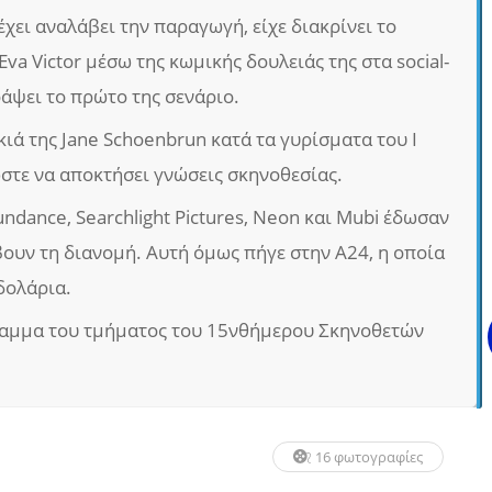
έχει αναλάβει την παραγωγή, είχε διακρίνει το
va Victor μέσω της κωμικής δουλειάς της στα social-
ράψει το πρώτο της σενάριο.
 σκιά της Jane Schoenbrun κατά τα γυρίσματα του I
ώστε να αποκτήσει γνώσεις σκηνοθεσίας.
ndance, Searchlight Pictures, Neon και Mubi έδωσαν
ουν τη διανομή. Αυτή όμως πήγε στην A24, η οποία
δολάρια.
γραμμα του τμήματος του 15νθήμερου Σκηνοθετών
16 φωτογραφίες