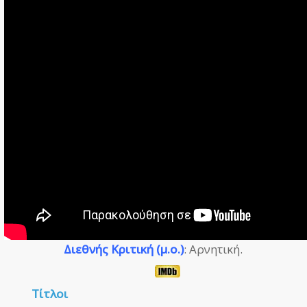
Διεθνής Κριτική (μ.ο.)
: Αρνητική.
Τίτλοι