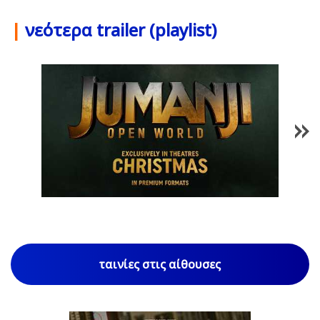
|
νεότερα trailer (playlist)
1
/
85
ταινίες στις αίθουσες