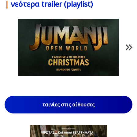
|
νεότερα trailer (playlist)
1
/
85
ταινίες στις αίθουσες