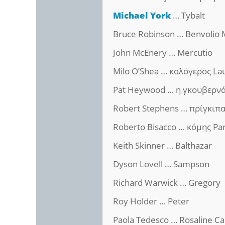
Michael York
… Tybalt
Bruce Robinson … Benvolio
John McEnery … Mercutio
Milo O’Shea … καλόγερος La
Pat Heywood … η γκουβερν
Robert Stephens … πρίγκιπα
Roberto Bisacco … κόμης Par
Keith Skinner … Balthazar
Dyson Lovell … Sampson
Richard Warwick … Gregory
Roy Holder … Peter
Paola Tedesco … Rosaline Ca