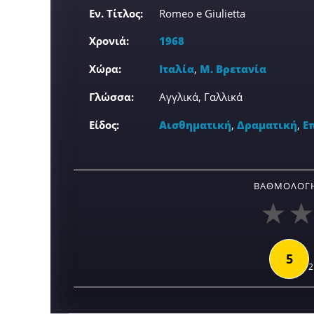
Εν. Τίτλος:
Romeo e Giulietta
Χρονιά:
1968
Χώρα:
Ιταλία
,
Μ. Βρετανία
Γλώσσα:
Αγγλικά, Γαλλικά
Είδος:
Αισθηματική
,
Δραματική
,
Ε
ΒΑΘΜΟΛΟΓΉ
5
2