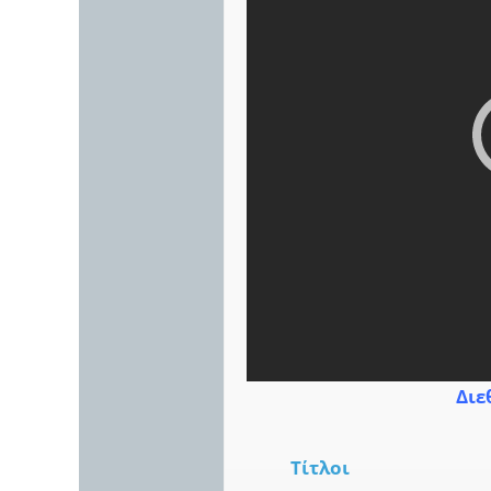
Διε
Τίτλοι