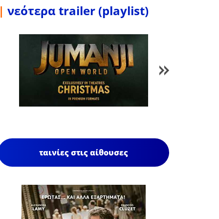
|
νεότερα trailer (playlist)
1
/
85
ταινίες στις αίθουσες