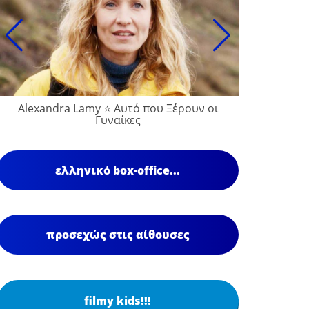
Alexandra Lamy ⭐ Αυτό που Ξέρουν οι
Γυναίκες
ελληνικό box-office...
προσεχώς στις αίθουσες
filmy kids!!!