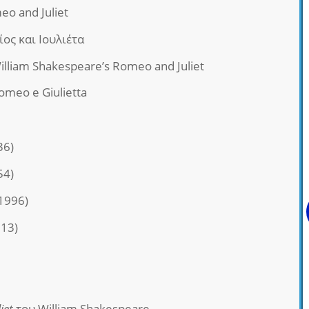
eo and Juliet
ίος και Ιουλιέτα
William Shakespeare’s Romeo and Juliet
Romeo e Giulietta
36)
54)
1996)
13)
iet
του William Shakespeare.