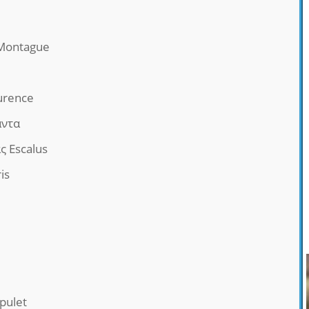
 Montague
urence
άντα
ς Escalus
is
pulet