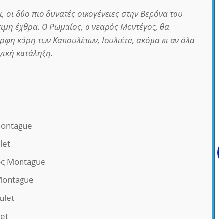
ι, οι δύο πιο δυνατές οικογένειες στην Βερόνα του
ιμη έχθρα. Ο Ρωμαίος, ο νεαρός Μοντέγος, θα
φη κόρη των Καπουλέτων, Ιουλιέτα, ακόμα κι αν όλα
γική κατάληξη.
Montague
let
δος Montague
 Montague
ulet
let