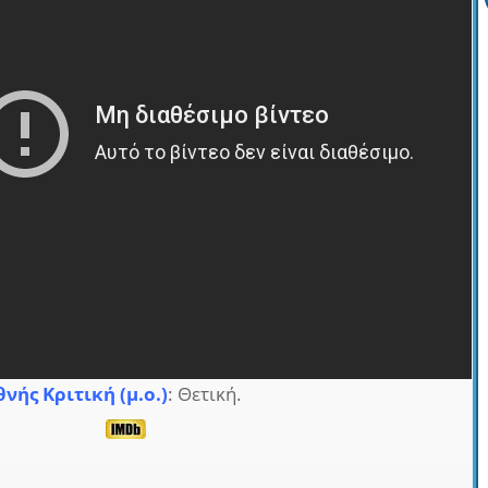
θνής Κριτική (μ.ο.)
: Θετική.