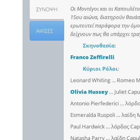
Οι Μοντέγοι και οι Καπουλέτο
ΣΥΝΟΨΗ
15ου αιώνα, διατηρούν θανάσ
ερωτευτεί παράφορα την όμορ
ΑΦΙΣΕΣ
δείχνουν πως θα υπάρχει τρα
Σκηνοθεσία
:
Franco Zeffirelli
Κύριοι Ρόλοι
:
Leonard Whiting … Romeo 
Olivia Hussey
… Juliet Capu
Antonio Pierfederici … λόρ
Esmeralda Ruspoli … λαίδη
Paul Hardwick … λόρδος Cap
Natasha Parry … λαίδη Capu