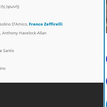
ής (φωνή)
asolino D’Amico,
Franco Zeffirelli
, Anthony Havelock-Allan
e Santis
ino