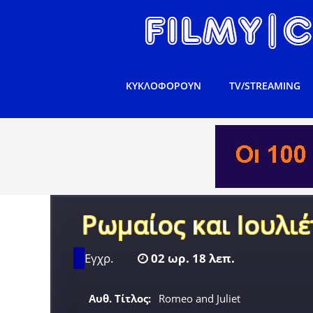
ΚΥΚΛΟΦΟΡΟΥΝ
TV/STREAMING
Ρωμαίος και Ιουλιέ
Εγχρ.
02 ωρ. 18 λεπ.
Αυθ. Τίτλος:
Romeo and Juliet