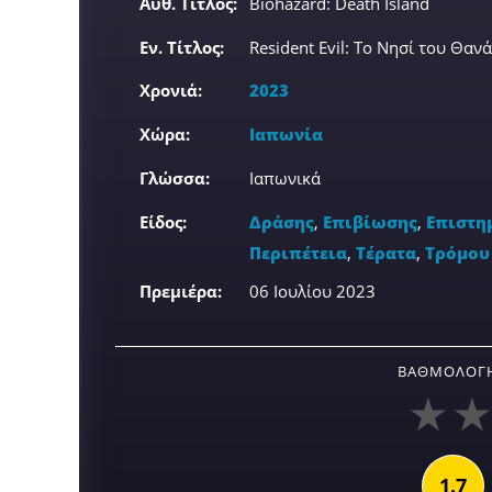
Αυθ. Τίτλος:
Biohazard: Death Island
Εν. Τίτλος:
Resident Evil: Το Νησί του Θαν
Χρονιά:
2023
Χώρα:
Ιαπωνία
Γλώσσα:
Ιαπωνικά
Είδος:
Δράσης
,
Επιβίωσης
,
Επιστη
Περιπέτεια
,
Τέρατα
,
Τρόμου
Πρεμιέρα:
06 Ιουλίου 2023
ΒΑΘΜΟΛΟΓΉ
1.7