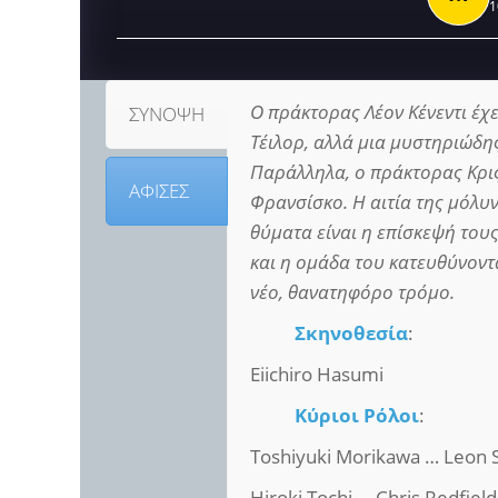
1
Ο πράκτορας Λέον Κένεντι έχ
ΣΥΝΟΨΗ
Τέιλορ, αλλά μια μυστηριώδη
Παράλληλα, ο πράκτορας Κρις
ΑΦΙΣΕΣ
Φρανσίσκο. Η αιτία της μόλυν
θύματα είναι η επίσκεψή τους
και η ομάδα του κατευθύνοντα
νέο, θανατηφόρο τρόμο.
Σκηνοθεσία
:
Eiichirο Hasumi
Κύριοι Ρόλοι
:
Toshiyuki Morikawa … Leon 
Hiroki Tochi … Chris Redfiel