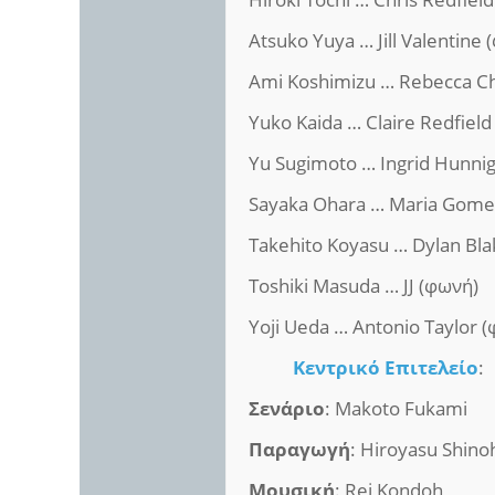
Atsuko Yuya … Jill Valentine 
Ami Koshimizu … Rebecca C
Yuko Kaida … Claire Redfield
Yu Sugimoto … Ingrid Hunni
Sayaka Ohara … Maria Gome
Takehito Koyasu … Dylan Bla
Toshiki Masuda … JJ (φωνή)
Yoji Ueda … Antonio Taylor 
Κεντρικό Επιτελείο
:
Σενάριο
: Makoto Fukami
Παραγωγή
: Hiroyasu Shino
Μουσική
: Rei Kondoh