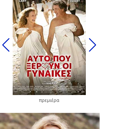
πρεμιέρα
François