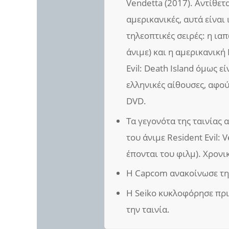
Vendetta (2017). Αντίθετα
αμερικανικές, αυτά είναι
τηλεοπτικές σειρές: η ιαπ
άνιμε) και η αμερικανική 
Evil: Death Island όμως ε
ελληνικές αίθουσες, αφού
DVD.
Τα γεγονότα της ταινίας 
του άνιμε Resident Evil: 
έπονται του φιλμ). Χρονι
Η Capcom ανακοίνωσε την
Η Seiko κυκλοφόρησε πρι
την ταινία.