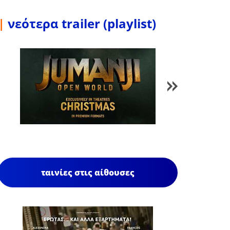
|
νεότερα trailer (playlist)
1
/
85
ταινίες στις αίθουσες