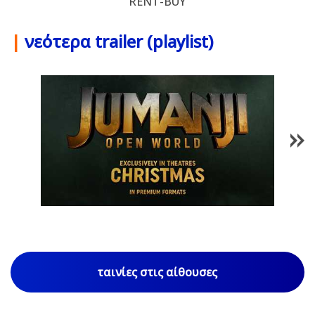
RENT-BUY
|
νεότερα trailer (playlist)
1
/
85
ταινίες στις αίθουσες