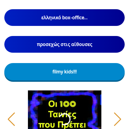
ελληνικό box-office...
προσεχώς στις αίθουσες
filmy kids!!!