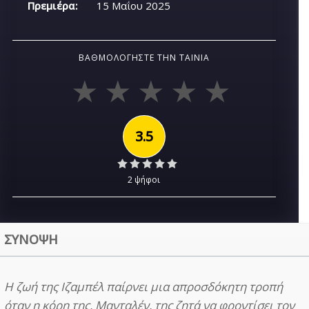
Πρεμιέρα:
15 Μαΐου 2025
ΒΑΘΜΟΛΟΓΉΣΤΕ ΤΗΝ ΤΑΙΝΊΑ
3.5
2 ψήφοι
ΣΥΝΟΨΗ
Η ζωή της Ιζαμπέλ παίρνει μια απροσδόκητη τροπή
όταν η κόρη της, Μανταλέν, της ζητά να φροντίσει τον