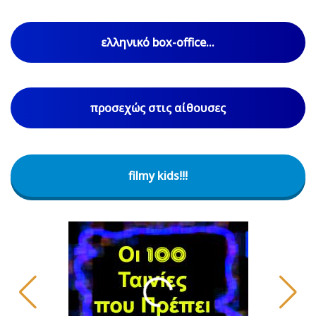
ελληνικό box-office...
προσεχώς στις αίθουσες
filmy kids!!!