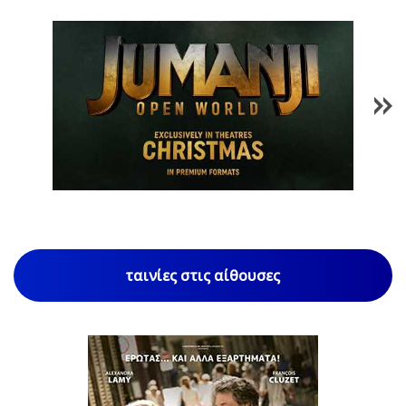
1
/
85
ταινίες στις αίθουσες