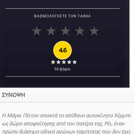
ΒΑΘΜΟΛΟΓΉΣΤΕ ΤΗΝ ΤΑΙΝΊΑ
4.6
56 ψήφοι
ΣΥΝΟΨΗ
Η Μάγκι Πέιτον αποκτά το απίθανο αυτοκίνητο Χέρμπι
ως δώρο αποφοίτησης από τον πατέρα της, Ρέι, έναν
πρώην διάσημο οδηγό αγώνων ταχύτητας που δεν έχει