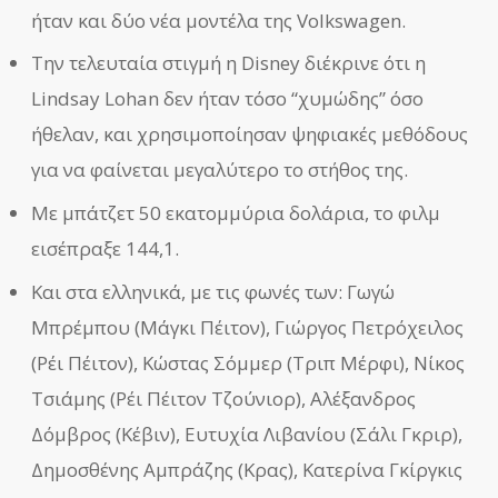
ήταν και δύο νέα μοντέλα της Volkswagen.
Την τελευταία στιγμή η Disney διέκρινε ότι η
Lindsay Lohan δεν ήταν τόσο “χυμώδης” όσο
ήθελαν, και χρησιμοποίησαν ψηφιακές μεθόδους
για να φαίνεται μεγαλύτερο το στήθος της.
Με μπάτζετ 50 εκατομμύρια δολάρια, το φιλμ
εισέπραξε 144,1.
Και στα ελληνικά, με τις φωνές των: Γωγώ
Μπρέμπου (Μάγκι Πέιτον), Γιώργος Πετρόχειλος
(Ρέι Πέιτον), Κώστας Σόμμερ (Τριπ Μέρφι), Νίκος
Τσιάμης (Ρέι Πέιτον Τζούνιορ), Αλέξανδρος
Δόμβρος (Κέβιν), Ευτυχία Λιβανίου (Σάλι Γκριρ),
Δημοσθένης Αμπράζης (Κρας), Κατερίνα Γκίργκις