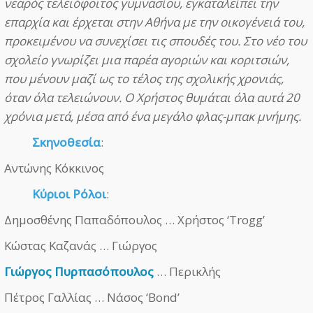
νεαρός τελειόφοιτος γυμνασίου, εγκαταλείπει την
επαρχία και έρχεται στην Αθήνα με την οικογένειά του,
προκειμένου να συνεχίσει τις σπουδές του. Στο νέο του
σχολείο γνωρίζει μια παρέα αγοριών και κοριτσιών,
που μένουν μαζί ως το τέλος της σχολικής χρονιάς,
όταν όλα τελειώνουν. Ο Χρήστος θυμάται όλα αυτά 20
χρόνια μετά, μέσα από ένα μεγάλο φλας-μπακ μνήμης.
Σκηνοθεσία
:
Αντώνης Κόκκινος
Κύριοι Ρόλοι
:
Δημοσθένης Παπαδόπουλος … Χρήστος ‘Trogg’
Κώστας Καζανάς … Γιώργος
Γιώργος Πυρπασόπουλος
… Περικλής
Πέτρος Γαλλίας … Νάσος ‘Bond’