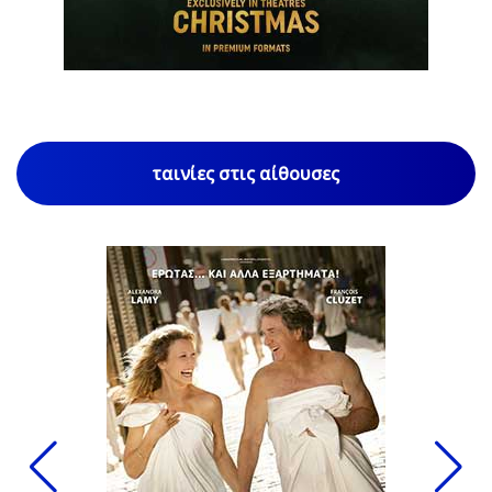
1
/
85
ταινίες στις αίθουσες