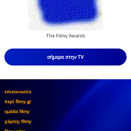
The Filmy Awards
σήμερα στην TV
επικοινωνία
περί filmy.gr
ομάδα filmy
χάρτης filmy