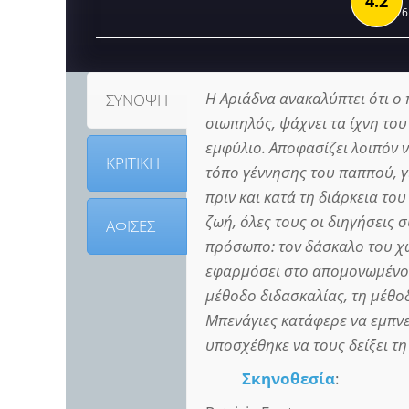
4.2
6
Η Αριάδνα ανακαλύπτει ότι ο
ΣΥΝΟΨΗ
σιωπηλός, ψάχνει τα ίχνη του
εμφύλιο. Αποφασίζει λοιπόν ν
ΚΡΙΤΙΚΗ
τόπο γέννησης του παππού, γ
πριν και κατά τη διάρκεια τ
ζωή, όλες τους οι διηγήσεις 
ΑΦΙΣΕΣ
πρόσωπο: τον δάσκαλο του χ
εφαρμόσει στο απομονωμένο 
μέθοδο διδασκαλίας, τη μέθο
Μπενάγιες κατάφερε να εμπνεύ
υποσχέθηκε να τους δείξει τη
Σκηνοθεσία
: