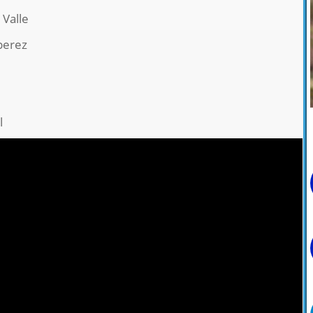
 Valle
perez
l