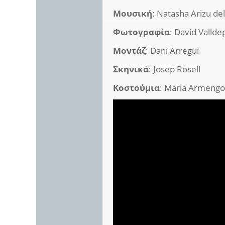
Μουσική
: Natasha Arizu del
Φωτογραφία
: David Vallde
Μοντάζ
: Dani Arregui
Σκηνικά
: Josep Rosell
Κοστούμια
: Maria Armengo