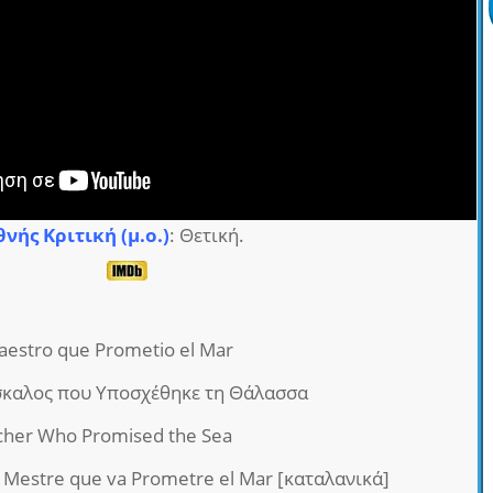
θνής Κριτική (μ.ο.)
: Θετική.
Maestro que Prometio el Mar
σκαλος που Υποσχέθηκε τη Θάλασσα
acher Who Promised the Sea
El Mestre que va Prometre el Mar [καταλανικά]