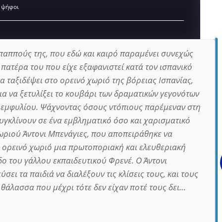
 ψήφοι
 παππούς της, που εδώ και καιρό παραμένει συνεχώς
 πατέρα του που είχε εξαφανιστεί κατά τον ισπανικό
α ταξιδέψει στο ορεινό χωριό της βόρειας Ισπανίας,
ια να ξετυλίξει το κουβάρι των δραματικών γεγονότων
ου εμφυλίου. Ψάχνοντας όσους ντόπιους παρέμεναν στη
συγκλίνουν σε ένα εμβληματικό όσο και χαρισματικό
ωριού Άντονι Μπενάγιες, που αποπειράθηκε να
ορεινό χωριό μια πρωτοποριακή και ελευθεριακή
δο του γάλλου εκπαιδευτικού Φρενέ. Ο Άντονι
σει τα παιδιά να διαλέξουν τις κλίσεις τους, και τους
 θάλασσα που μέχρι τότε δεν είχαν ποτέ τους δει…