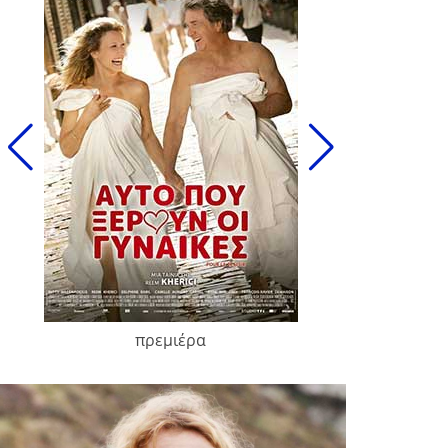
πρεμιέρα
François