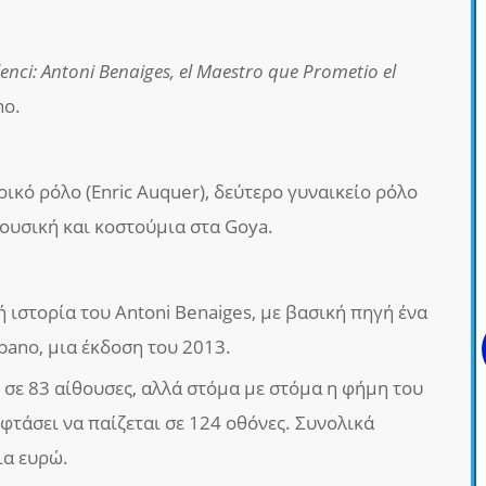
lenci: Antoni Benaiges, el Maestro que Prometio el
no.
ικό ρόλο (Enric Auquer), δεύτερο γυναικείο ρόλο
 μουσική και κοστούμια στα Goya.
ή ιστορία του Antoni Benaiges, με βασική πηγή ένα
ibano, μια έκδοση του 2013.
 σε 83 αίθουσες, αλλά στόμα με στόμα η φήμη του
 φτάσει να παίζεται σε 124 οθόνες. Συνολικά
ια ευρώ.