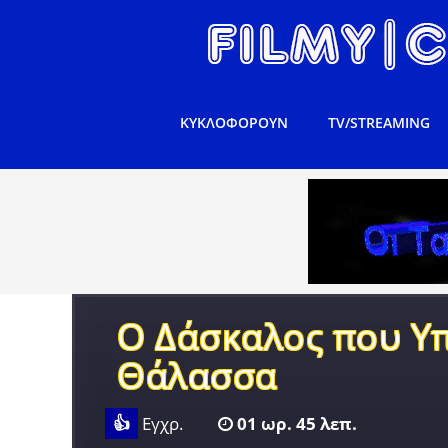
ΚΥΚΛΟΦΟΡΟΥΝ
TV/STREAMING
Ο Δάσκαλος που Υ
Θάλασσα
👍
Εγχρ.
01 ωρ. 45 λεπ.