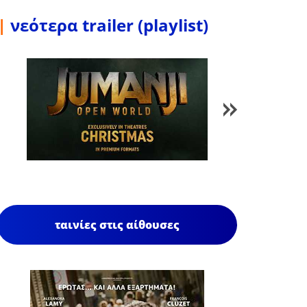
|
νεότερα trailer (playlist)
1
/
85
ταινίες στις αίθουσες