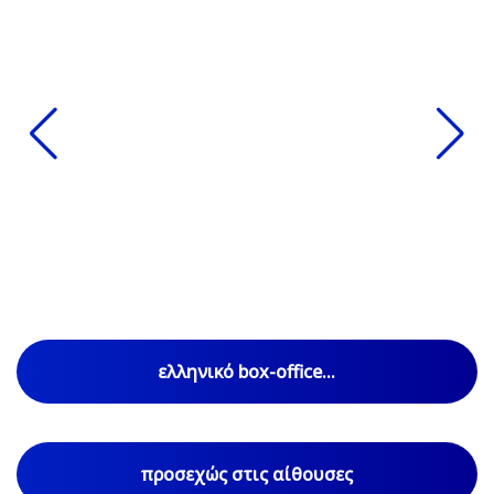
ελληνικό box-office...
προσεχώς στις αίθουσες