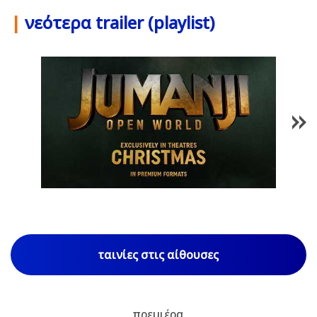
|
νεότερα trailer (playlist)
1
/
85
ταινίες στις αίθουσες
πρεμιέρα