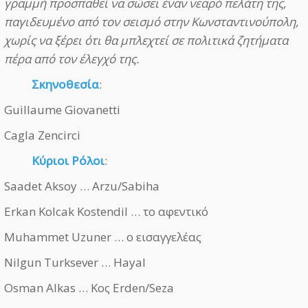
γραμμή προσπαθεί να σώσει έναν νεαρό πελάτη της,
παγιδευμένο από τον σεισμό στην Κωνσταντινούπολη,
χωρίς να ξέρει ότι θα μπλεχτεί σε πολιτικά ζητήματα
πέρα από τον έλεγχό της.
Σκηνοθεσία
:
Guillaume Giovanetti
Cagla Zencirci
Κύριοι Ρόλοι
:
Saadet Aksoy … Arzu/Sabiha
Erkan Kolcak Kostendil … το αφεντικό
Muhammet Uzuner … ο εισαγγελέας
Nilgun Turksever … Hayal
Osman Alkas … Κος Erden/Seza