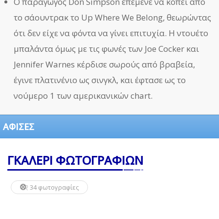
Ο παραγωγός Don Simpson επέμενε να κοπεί από
το σάουντρακ το Up Where We Belong, θεωρώντας
ότι δεν είχε να φόντα να γίνει επιτυχία. Η ντουέτο
μπαλάντα όμως με τις φωνές των Joe Cocker και
Jennifer Warnes κέρδισε σωρούς από βραβεία,
έγινε πλατινένιο ως σινγκλ, και έφτασε ως το
νούμερο 1 των αμερικανικών chart.
ΑΦΙΣΕΣ
ΓΚΑΛΕΡΙ ΦΩΤΟΓΡΑΦΙΩΝ
34 φωτογραφίες