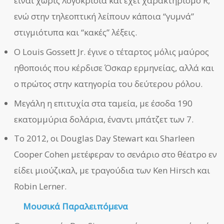
είναι χωρίς λογοκρισία και έχει χαρακτηρισμό R,
ενώ στην τηλεοπτική λείπουν κάποια “γυμνά”
στιγμιότυπα και “κακές” λέξεις.
Ο Louis Gossett Jr. έγινε ο τέταρτος μόλις μαύρος
ηθοποιός που κέρδισε Όσκαρ ερμηνείας, αλλά και
ο πρώτος στην κατηγορία του δεύτερου ρόλου.
Μεγάλη η επιτυχία στα ταμεία, με έσοδα 190
εκατομμύρια δολάρια, έναντι μπάτζετ των 7.
Το 2012, οι Douglas Day Stewart και Sharleen
Cooper Cohen μετέφεραν το σενάριο στο θέατρο εν
είδει μιούζικαλ, με τραγούδια των Ken Hirsch και
Robin Lerner.
Μουσικά Παραλειπόμενα