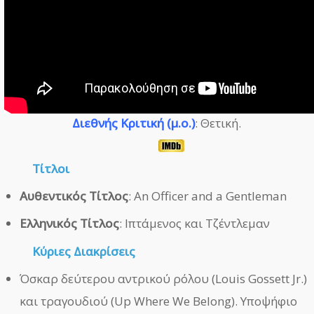
Διεθνής Κριτική (μ.ο.)
: Θετική.
Τίτλοι
Αυθεντικός Τίτλος
: An Officer and a Gentleman
Ελληνικός Τίτλος
: Ιπτάμενος και Τζέντλεμαν
Κύριες Διακρίσεις
Όσκαρ δεύτερου αντρικού ρόλου (Louis Gossett Jr.)
και τραγουδιού (Up Where We Belong). Υποψήφιο