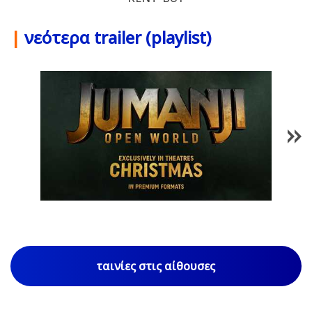
|
νεότερα trailer (playlist)
1
/
85
ταινίες στις αίθουσες