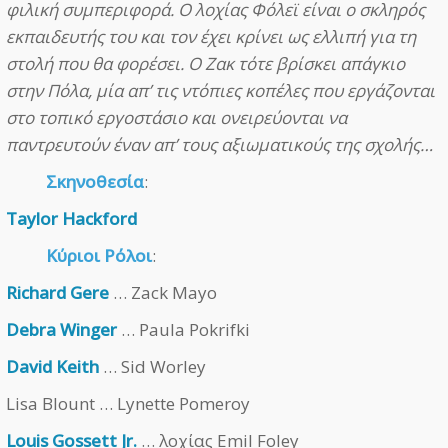
φιλική συμπεριφορά. Ο λοχίας Φόλεϊ είναι ο σκληρός
εκπαιδευτής του και τον έχει κρίνει ως ελλιπή για τη
στολή που θα φορέσει. Ο Ζακ τότε βρίσκει απάγκιο
στην Πόλα, μία απ’ τις ντόπιες κοπέλες που εργάζονται
στο τοπικό εργοστάσιο και ονειρεύονται να
παντρευτούν έναν απ’ τους αξιωματικούς της σχολής…
Σκηνοθεσία
:
Taylor Hackford
Κύριοι Ρόλοι
:
Richard Gere
… Zack Mayo
Debra Winger
… Paula Pokrifki
David Keith
… Sid Worley
Lisa Blount … Lynette Pomeroy
Louis Gossett Jr.
… λοχίας Emil Foley