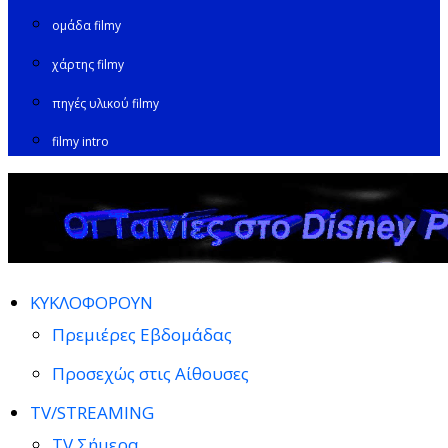
ομάδα filmy
χάρτης filmy
πηγές υλικού filmy
filmy intro
ΚΥΚΛΟΦΟΡΟΥΝ
Πρεμιέρες Εβδομάδας
Προσεχώς στις Αίθουσες
TV/STREAMING
TV Σήμερα