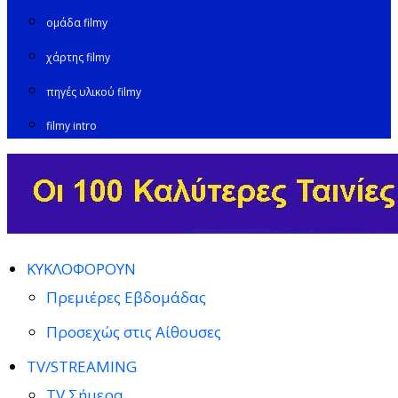
ομάδα filmy
χάρτης filmy
πηγές υλικού filmy
filmy intro
ΚΥΚΛΟΦΟΡΟΥΝ
Πρεμιέρες Εβδομάδας
Προσεχώς στις Αίθουσες
TV/STREAMING
TV Σήμερα