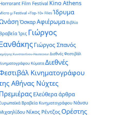
Kino Athens
Horrorant Film Festival
Ίδρυμα
Micro μ Festival
«Top-10» Files
Ωνάση
Αφιέρωμα
Όσκαρ
Βιβλίο
Γιώργος
Βραβεία Ίρις
Ξανθάκης
Γιώργος Σπανός
Διεθνές Φεστιβάλ
Δημήτρης Κωνσταντίνου-Hautecoeur
Διεθνές
Κινηματογράφου Κύματα
Φεστιβάλ Κινηματογράφου
της Αθήνας Νύχτες
Πρεμιέρας
Ελεύθερα άρθρα
Νάνσυ
Ευρωπαϊκά Βραβεία Κινηματογράφου
Ορέστης
Νίκος Ρέντζος
Μιχαηλίδου