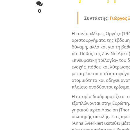
0
Συντάκτης:
Γιώργος 
Η ταινία «Μέρες Οργής» (194
αριστουργήματα της έβδομης
δύναμη, αλλά και για τη βα
«Το Πάθος της Ζαν Ντ’ Αρκ» 
«πνευματική τριλογία» του δ
ενοχής, πόθου και λύτρωσης
μετατρέπεται από καταφύγιο
ατομικότητα και οδηγεί ανα
πλαίσιο αναδύονται κρίσιμα 
Η ιστορία διαδραματίζεται σ
εξαπλώνονται στην Ευρώπη. 
γηραιού ιερέα Absalon (Thor
σιωπηρής απειλής. Στις πρώτ
(Anna Svierkier) ικετεύει μ
πίσω της κατάρα που βαραίν