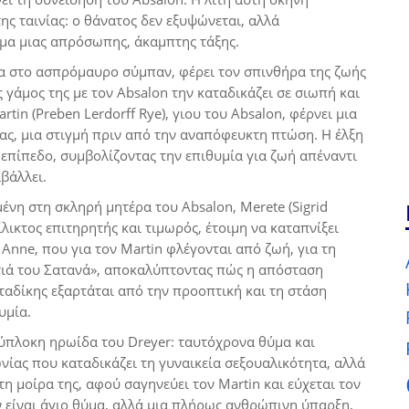
της ταινίας: ο θάνατος δεν εξυψώνεται, αλλά
μα μιας απρόσωπης, άκαμπτης τάξης.
α στο ασπρόμαυρο σύμπαν, φέρει τον σπινθήρα της ζωής
γάμος της με τον Absalon την καταδικάζει σε σιωπή και
tin (Preben Lerdorff Rye), γιου του Absalon, φέρνει μια
ς, μια στιγμή πριν από την αναπόφευκτη πτώση. Η έλξη
επίπεδο, συμβολίζοντας την επιθυμία για ζωή απέναντι
βάλλει.
νη στη σκληρή μητέρα του Absalon, Merete (Sigrid
ίλικτος επιτηρητής και τιμωρός, έτοιμη να καταπνίξει
 Anne, που για τον Martin φλέγονται από ζωή, για τη
τιά του Σατανά», αποκαλύπτοντας πώς η απόσταση
αταδίκης εξαρτάται από την προοπτική και τη στάση
υμία.
λύπλοκη ηρωίδα του Dreyer: ταυτόχρονα θύμα και
νίας που καταδικάζει τη γυναικεία σεξουαλικότητα, αλλά
η μοίρα της, αφού σαγηνεύει τον Martin και εύχεται τον
ν είναι άγιο θύμα, αλλά μια πλήρως ανθρώπινη ύπαρξη,