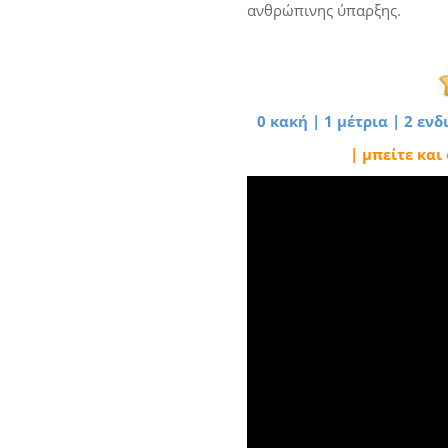
ανθρώπινης ύπαρξης.
0 κακή | 1 μέτρια | 2 εν
| μπείτε και