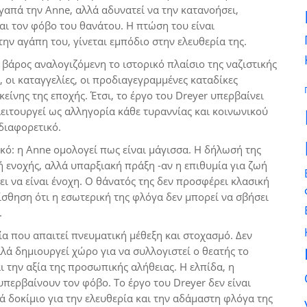
γαπά την Anne, αλλά αδυνατεί να την κατανοήσει,
αι τον φόβο του θανάτου. Η πτώση του είναι
ην αγάπη του, γίνεται εμπόδιο στην ελευθερία της.
 βάρος αναλογιζόμενη το ιστορικό πλαίσιο της ναζιστικής
, οι καταγγελίες, οι προδιαγεγραμμένες καταδίκες
κείνης της εποχής. Έτσι, το έργο του Dreyer υπερβαίνει
λειτουργεί ως αλληγορία κάθε τυραννίας και κοινωνικού
διαφορετικό.
ικό: η Anne ομολογεί πως είναι μάγισσα. Η δήλωσή της
 ενοχής, αλλά υπαρξιακή πράξη -αν η επιθυμία για ζωή
γει να είναι ένοχη. Ο θάνατός της δεν προσφέρει κλασική
ίσθηση ότι η εσωτερική της φλόγα δεν μπορεί να σβήσει
.
ία που απαιτεί πνευματική μέθεξη και στοχασμό. Δεν
λλά δημιουργεί χώρο για να συλλογιστεί ο θεατής το
 την αξία της προσωπικής αλήθειας. Η ελπίδα, η
υπερβαίνουν τον φόβο. Το έργο του Dreyer δεν είναι
 δοκίμιο για την ελευθερία και την αδάμαστη φλόγα της