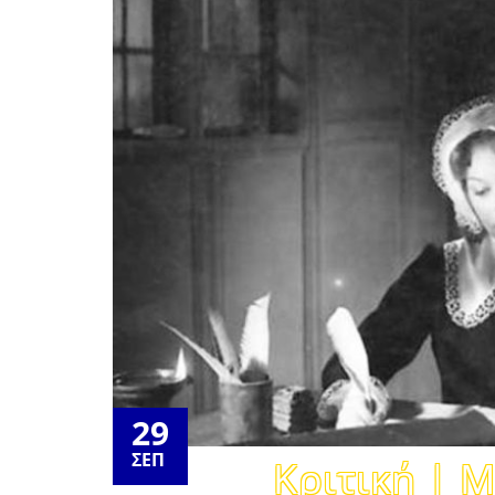
29
ΣΕΠ
Κριτική | 