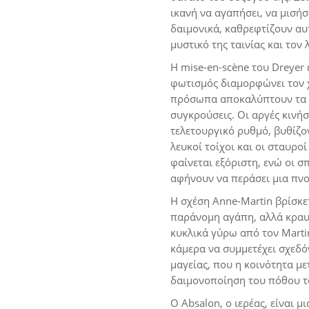
ικανή να αγαπήσει, να μισήσ
δαιμονικά, καθρεφτίζουν αυ
μυστικό της ταινίας και τον
Η mise-en-scène του Dreyer
φωτισμός διαμορφώνει τον χ
πρόσωπα αποκαλύπτουν τα ε
συγκρούσεις. Οι αργές κινήσ
τελετουργικό ρυθμό, βυθίζο
λευκοί τοίχοι και οι σταυρ
φαίνεται εξόριστη, ενώ οι σ
αφήνουν να περάσει μια πνο
Η σχέση Anne-Martin βρίσκε
παράνομη αγάπη, αλλά κραυγ
κυκλικά γύρω από τον Martin
κάμερα να συμμετέχει σχεδόν
μαγείας, που η κοινότητα με
δαιμονοποίηση του πόθου το
Ο Absalon, ο ιερέας, είναι 