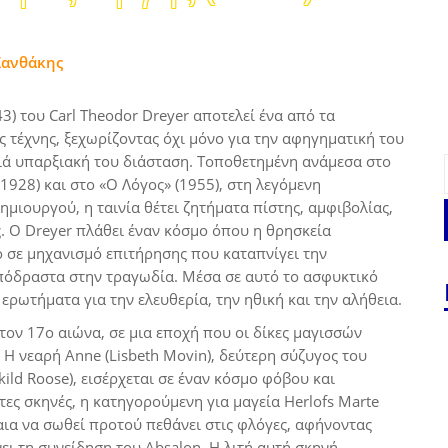
Ξανθάκης
3) του Carl Theodor Dreyer αποτελεί ένα από τα
 τέχνης, ξεχωρίζοντας όχι μόνο για την αφηγηματική του
θιά υπαρξιακή του διάσταση. Τοποθετημένη ανάμεσα στο
(1928) και στο «Ο Λόγος» (1955), στη λεγόμενη
ημιουργού, η ταινία θέτει ζητήματα πίστης, αμφιβολίας,
. Ο Dreyer πλάθει έναν κόσμο όπου η θρησκεία
 σε μηχανισμό επιτήρησης που καταπνίγει την
πόδραστα στην τραγωδία. Μέσα σε αυτό το ασφυκτικό
ερωτήματα για την ελευθερία, την ηθική και την αλήθεια.
τον 17ο αιώνα, σε μια εποχή που οι δίκες μαγισσών
Η νεαρή Anne (Lisbeth Movin), δεύτερη σύζυγος του
kild Roose), εισέρχεται σε έναν κόσμο φόβου και
ες σκηνές, η κατηγορούμενη για μαγεία Herlofs Marte
άταια να σωθεί προτού πεθάνει στις φλόγες, αφήνοντας
ει τη συνείδηση του Absalon. Η λιτή αυτή σκηνή