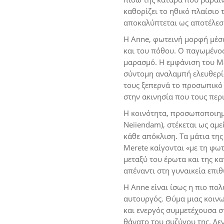
καθορίζει το ηθικό πλαίσιο 
αποκαλύπτεται ως αποτέλεσ
Η Anne, φωτεινή μορφή μέσ
και του πόθου. Ο παγωμένος 
μαρασμό. Η εμφάνιση του Mar
σύντομη αναλαμπή ελευθερία
τους ξεπερνά το προσωπικό 
στην ακινησία που τους περι
Η κοινότητα, προσωποποιημέ
Neiiendam), στέκεται ως αμε
κάθε απόκλιση. Τα μάτια της
Merete καίγονται «με τη φω
μεταξύ του έρωτα και της κ
απέναντι στη γυναικεία επιθ
Η Anne είναι ίσως η πιο πο
αυτουργός. Θύμα μιας κοινω
και ενεργός συμμετέχουσα στ
θάνατο του συζύγου της. Δε