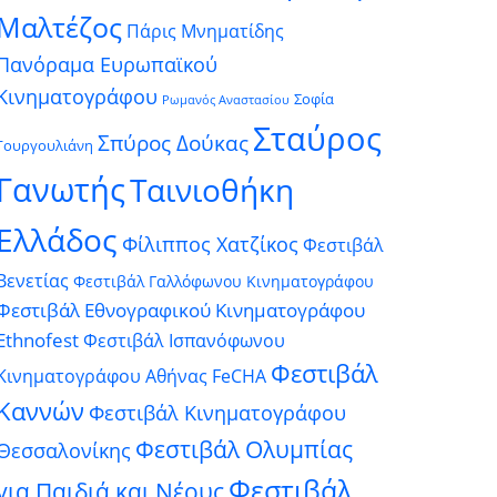
Μαλτέζος
Πάρις Μνηματίδης
Πανόραμα Ευρωπαϊκού
Κινηματογράφου
Σοφία
Ρωμανός Αναστασίου
Σταύρος
Σπύρος Δούκας
Γουργουλιάνη
Γανωτής
Ταινιοθήκη
Ελλάδος
Φίλιππος Χατζίκος
Φεστιβάλ
Βενετίας
Φεστιβάλ Γαλλόφωνου Κινηματογράφου
Φεστιβάλ Εθνογραφικού Κινηματογράφου
Ethnofest
Φεστιβάλ Ισπανόφωνου
Φεστιβάλ
Κινηματογράφου Αθήνας FeCHA
Καννών
Φεστιβάλ Κινηματογράφου
Φεστιβάλ Ολυμπίας
Θεσσαλονίκης
Φεστιβάλ
για Παιδιά και Νέους