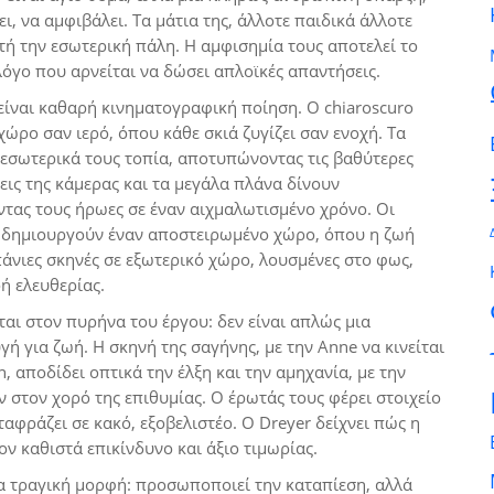
ει, να αμφιβάλει. Τα μάτια της, άλλοτε παιδικά άλλοτε
τή την εσωτερική πάλη. Η αμφισημία τους αποτελεί το
 λόγο που αρνείται να δώσει απλοϊκές απαντήσεις.
 είναι καθαρή κινηματογραφική ποίηση. Ο chiaroscuro
ώρο σαν ιερό, όπου κάθε σκιά ζυγίζει σαν ενοχή. Τα
σωτερικά τους τοπία, αποτυπώνοντας τις βαθύτερες
εις της κάμερας και τα μεγάλα πλάνα δίνουν
ντας τους ήρωες σε έναν αιχμαλωτισμένο χρόνο. Οι
οί δημιουργούν έναν αποστειρωμένο χώρο, όπου η ζωή
πάνιες σκηνές σε εξωτερικό χώρο, λουσμένες στο φως,
ή ελευθερίας.
ται στον πυρήνα του έργου: δεν είναι απλώς μια
ή για ζωή. Η σκηνή της σαγήνης, με την Anne να κινείται
, αποδίδει οπτικά την έλξη και την αμηχανία, με την
 στον χορό της επιθυμίας. Ο έρωτάς τους φέρει στοιχείο
ταφράζει σε κακό, εξοβελιστέο. Ο Dreyer δείχνει πώς η
ν καθιστά επικίνδυνο και άξιο τιμωρίας.
μια τραγική μορφή: προσωποποιεί την καταπίεση, αλλά