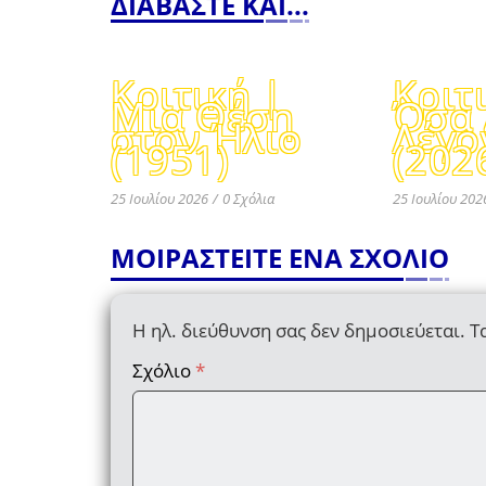
ΔΙΑΒΑΣΤΕ ΚΑΙ...
Κριτική |
Κριτ
Μια Θέση
Όσα 
στον Ήλιο
Λέγο
(1951)
(202
25 Ιουλίου 2026
/
0 Σχόλια
25 Ιουλίου 202
ΜΟΙΡΑΣΤΕΙΤΕ ΕΝΑ ΣΧΟΛΙΟ
Η ηλ. διεύθυνση σας δεν δημοσιεύεται.
Τ
Σχόλιο
*