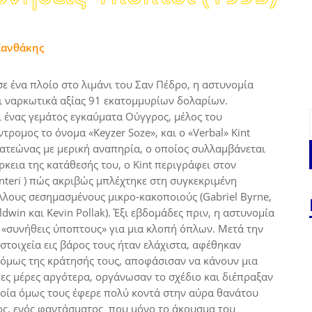
Ξανθάκης
ε ένα πλοίο στο λιμάνι του Σαν Πέδρο, η αστυνομία
ι ναρκωτικά αξίας 91 εκατομμυρίων δολαρίων.
ι ένας γεμάτος εγκαύματα Ούγγρος, μέλος του
τρομος το όνομα «Keyzer Soze», και ο «Verbal» Kint
απατεώνας με μερική αναπηρία, ο οποίος συλλαμβάνεται
άρκεια της κατάθεσής του, ο Kint περιγράφει στον
interi ) πώς ακριβώς μπλέχτηκε στη συγκεκριμένη
άλλους σεσημασμένους μικρο-κακοποιούς (Gabriel Byrne,
ldwin και Kevin Pollak). Έξι εβδομάδες πριν, η αστυνομία
 «συνήθεις ύποπτους» για μια κλοπή όπλων. Μετά την
στοιχεία εις βάρος τους ήταν ελάχιστα, αφέθηκαν
α όμως της κράτησής τους, αποφάσισαν να κάνουν μια
λίγες μέρες αργότερα, οργάνωσαν το σχέδιο και διέπραξαν
οποία όμως τους έφερε πολύ κοντά στην αύρα θανάτου
ος, ενός φαντάσματος που μόνο το άκουσμα του