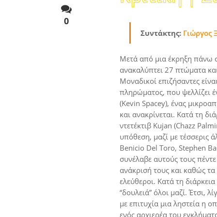
0
Συντάκτης:
Γιώργος 
Μετά από μια έκρηξη πάνω σ
ανακαλύπτει 27 πτώματα κα
Μοναδικοί επιζήσαντες είνα
πληρώματος, που ψελλίζει έν
(Kevin Spacey), ένας μικρο
και ανακρίνεται. Κατά τη δι
ντετέκτιβ Kujan (Chazz Palm
υπόθεση, μαζί με τέσσερις 
Benicio Del Toro, Stephen Ba
συνέλαβε αυτούς τους πέντε
ανάκρισή τους και καθώς τα 
ελεύθεροι. Κατά τη διάρκει
“δουλειά” όλοι μαζί. Έτσι, 
με επιτυχία μια ληστεία η 
ενός αρχιερέα του εγκλήματ