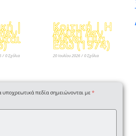
ική |
Κριτική | Η
Δεν
Αλίκη Δεν
νται
Μένει Πια
6)
Εδώ (1974)
6
/
0 Σχόλια
20 Ιουλίου 2026
/
0 Σχόλια
α υποχρεωτικά πεδία σημειώνονται με
*