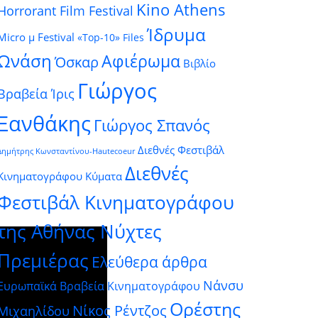
Kino Athens
Horrorant Film Festival
Ίδρυμα
Micro μ Festival
«Top-10» Files
Ωνάση
Αφιέρωμα
Όσκαρ
Βιβλίο
Γιώργος
Βραβεία Ίρις
Ξανθάκης
Γιώργος Σπανός
Διεθνές Φεστιβάλ
Δημήτρης Κωνσταντίνου-Hautecoeur
Διεθνές
Κινηματογράφου Κύματα
Φεστιβάλ Κινηματογράφου
της Αθήνας Νύχτες
Πρεμιέρας
Ελεύθερα άρθρα
Νάνσυ
Ευρωπαϊκά Βραβεία Κινηματογράφου
Ορέστης
Νίκος Ρέντζος
Μιχαηλίδου