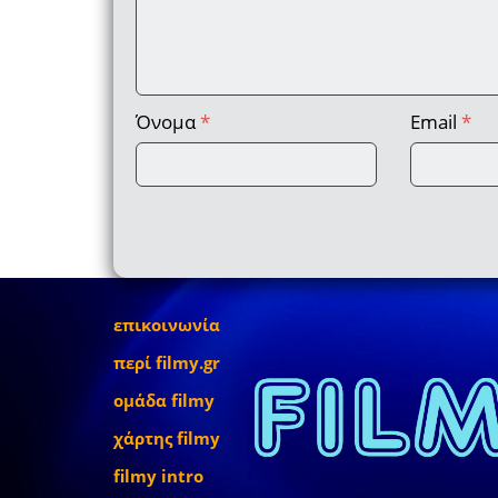
Όνομα
*
Email
*
επικοινωνία
περί filmy.gr
ομάδα filmy
χάρτης filmy
filmy intro