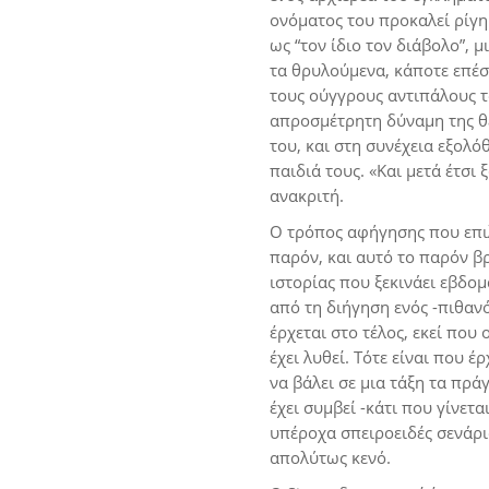
ονόματος του προκαλεί ρίγη 
ως “τον ίδιο τον διάβολο”,
τα θρυλούμενα, κάποτε επέσ
τους ούγγρους αντιπάλους το
απροσμέτρητη δύναμη της θέ
του, και στη συνέχεια εξολό
παιδιά τους. «Και μετά έτσι
ανακριτή.
Ο τρόπος αφήγησης που επιλέ
παρόν, και αυτό το παρόν βρί
ιστορίας που ξεκινάει εβδο
από τη διήγηση ενός -πιθαν
έρχεται στο τέλος, εκεί που 
έχει λυθεί. Τότε είναι που 
να βάλει σε μια τάξη τα πρ
έχει συμβεί -κάτι που γίνετ
υπέροχα σπειροειδές σενάρι
απολύτως κενό.