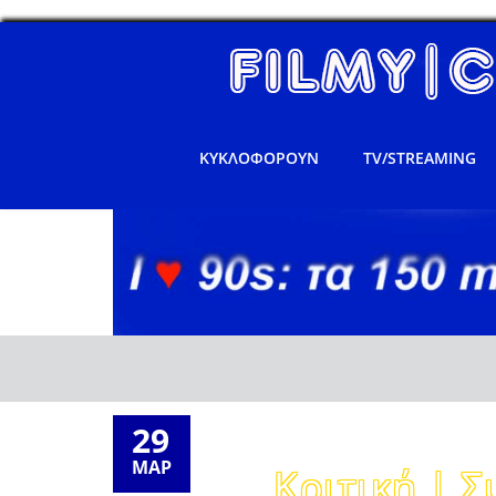
ΚΥΚΛΟΦΟΡΟΥΝ
TV/STREAMING
29
ΜΑΡ
Κριτική | Σ