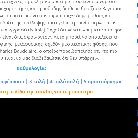
στοτεχνικό, προκλητικό μυστήριο που είναι ευχάριστα
 οι χαρακτήρες και η αυθάδης διάθεση θυμίζουν Raymond
νεωτερικό, σε ένα πανούργο παιχνίδι με μύθους και
δοξο της αντίληψης που εγείρει η ταινία φέρνει στον
 συγγραφέα Nikolaj Gogol ότι «όλα είναι μια εξαπάτηση,
εν είναι όπως φαίνονται». Αυτό μπορεί να αποτελέσει τη
οφικής, μεταφυσικής, σχεδόν μυστικιστικής φύσης, που
arles Baudelaire, ο οποίος προειδοποίησε ότι «το πιο
 είναι να μας διαβεβαιώσει ότι δεν υπάρχει».
Βαθμολογία:
διαφέρουσα | 3 καλή | 4 πολύ καλή | 5 αριστούργημα
 στη σελίδα της ταινίας για περισσότερα