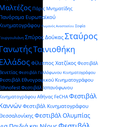
Μαλτέζος
Πάρις Μνηματίδης
Πανόραμα Ευρωπαϊκού
Κινηματογράφου
Σοφία
Ρωμανός Αναστασίου
Σταύρος
Σπύρος Δούκας
Γουργουλιάνη
Γανωτής
Ταινιοθήκη
Ελλάδος
Φίλιππος Χατζίκος
Φεστιβάλ
Βενετίας
Φεστιβάλ Γαλλόφωνου Κινηματογράφου
Φεστιβάλ Εθνογραφικού Κινηματογράφου
Ethnofest
Φεστιβάλ Ισπανόφωνου
Φεστιβάλ
Κινηματογράφου Αθήνας FeCHA
Καννών
Φεστιβάλ Κινηματογράφου
Φεστιβάλ Ολυμπίας
Θεσσαλονίκης
Φεστιβάλ
για Παιδιά και Νέους