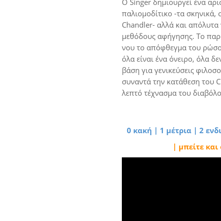
Ο Singer δημιουργεί ένα αρι
παλιομοδίτικο -τα σκηνικά,
Chandler- αλλά και απόλυτα 
μεθόδους αφήγησης. Το παρά
νου το απόφθεγμα του ρώσου
όλα είναι ένα όνειρο, όλα δ
βάση για γενικεύσεις φιλοσ
συναντά την κατάθεση του Ch
λεπτό τέχνασμα του διαβόλου
0 κακή | 1 μέτρια | 2 εν
| μπείτε και