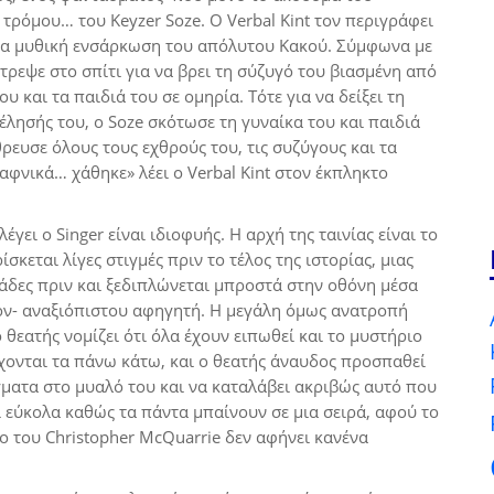
τρόμου… του Keyzer Soze. Ο Verbal Kint τον περιγράφει
 μια μυθική ενσάρκωση του απόλυτου Κακού. Σύμφωνα με
τρεψε στο σπίτι για να βρει τη σύζυγό του βιασμένη από
υ και τα παιδιά του σε ομηρία. Τότε για να δείξει τη
λησής του, ο Soze σκότωσε τη γυναίκα του και παιδιά
θρευσε όλους τους εχθρούς του, τις συζύγους και τα
 ξαφνικά… χάθηκε» λέει ο Verbal Kint στον έκπληκτο
γει ο Singer είναι ιδιοφυής. Η αρχή της ταινίας είναι το
σκεται λίγες στιγμές πριν το τέλος της ιστορίας, μιας
μάδες πριν και ξεδιπλώνεται μπροστά στην οθόνη μέσα
όν- αναξιόπιστου αφηγητή. Η μεγάλη όμως ανατροπή
ο θεατής νομίζει ότι όλα έχουν ειπωθεί και το μυστήριο
έρχονται τα πάνω κάτω, και ο θεατής άναυδος προσπαθεί
άγματα στο μυαλό του και να καταλάβει ακριβώς αυτό που
αι εύκολα καθώς τα πάντα μπαίνουν σε μια σειρά, αφού το
ο του Christopher McQuarrie δεν αφήνει κανένα