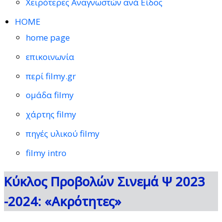
Χειρότερες Αναγνωστών ανά Είδος
HOME
home page
επικοινωνία
περί filmy.gr
ομάδα filmy
χάρτης filmy
πηγές υλικού filmy
filmy intro
Κύκλος Προβολών Σινεμά Ψ 2023
-2024: «Ακρότητες»