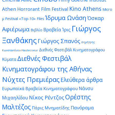
Kino Athens
Athen
Horrorant Film Festival
Micro
Ίδρυμα Ωνάση
Όσκαρ
μ Festival
«Top-10» Files
Γιώργος
Αφιέρωμα
Βραβεία Ίρις
Βιβλίο
Ξανθάκης
Γιώργος Σπανός
Δημήτρης
Διεθνές Φεστιβάλ Κινηματογράφου
Κωνσταντίνου-Hautecoeur
Διεθνές Φεστιβάλ
Κύματα
Κινηματογράφου της Αθήνας
Νύχτες Πρεμιέρας
Ελεύθερα άρθρα
Νάνσυ
Ευρωπαϊκά Βραβεία Κινηματογράφου
Ορέστης
Νίκος Ρέντζος
Μιχαηλίδου
Μαλτέζος
Πανόραμα
Πάρις Μνηματίδης