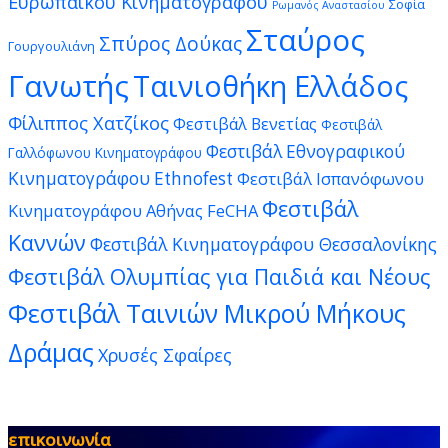
Ευρωπαϊκού Κινηματογράφου
Σοφία
Ρωμανός Αναστασίου
Σταύρος
Σπύρος Δούκας
Γουργουλιάνη
Γανωτής
Ταινιοθήκη Ελλάδος
Φίλιππος Χατζίκος
Φεστιβάλ Βενετίας
Φεστιβάλ
Φεστιβάλ Εθνογραφικού
Γαλλόφωνου Κινηματογράφου
Κινηματογράφου Ethnofest
Φεστιβάλ Ισπανόφωνου
Φεστιβάλ
Κινηματογράφου Αθήνας FeCHA
Καννών
Φεστιβάλ Κινηματογράφου Θεσσαλονίκης
Φεστιβάλ Ολυμπίας για Παιδιά και Νέους
Φεστιβάλ Ταινιών Μικρού Μήκους
Δράμας
Χρυσές Σφαίρες
επικοινωνία