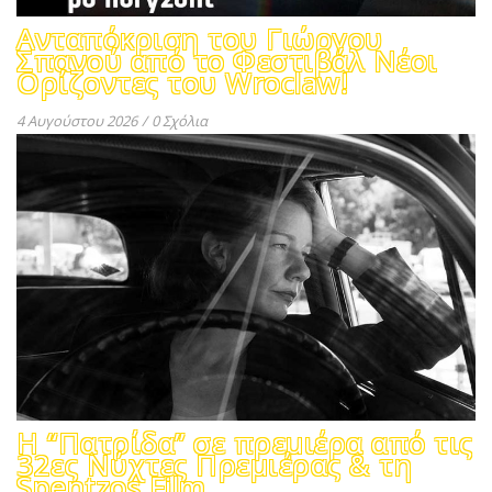
Ανταπόκριση του Γιώργου
Σπανού από το Φεστιβάλ Νέοι
Ορίζοντες του Wroclaw!
4 Αυγούστου 2026
/
0 Σχόλια
Η “Πατρίδα” σε πρεμιέρα από τις
32ες Νύχτες Πρεμιέρας & τη
Spentzos Film