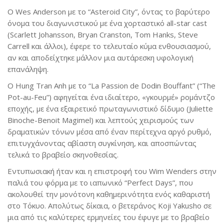
Ο Wes Anderson με το “Asteroid City”, όντας το βαρύτερο
όνομα του διαγωνιστικού με ένα χορταστικό all-star cast
(Scarlett Johansson, Bryan Cranston, Tom Hanks, Steve
Carrell και άλλοι), έφερε το τελευταίο κύμα ενθουσιασμού,
αν και αποδείχτηκε μάλλον μια αυτάρεσκη υφολογική
επανάληψη.
O Hung Tran Anh με το “La Passion de Dodin Bouffant” (“The
Pot-au-Feu”) αφηγείται ένα ιδιαίτερο, «γκουρμέ» ρομάντζο
εποχής, με ένα εξαιρετικό πρωταγωνιστικό δίδυμο (Juliette
Binoche-Benoit Magimel) και λεπτούς χειρισμούς των
δραματικών τόνων μέσα από έναν περίτεχνα αργό ρυθμό,
επιτυγχάνοντας αβίαστη συγκίνηση, και αποσπώντας
τελικά το βραβείο σκηνοθεσίας.
Εντυπωσιακή ήταν και η επιστροφή του Wim Wenders στην
παλιά του φόρμα με το ιαπωνικό “Perfect Days”, που
ακολουθεί την μονότονη καθημερινότητα ενός καθαριστή
στο Τόκυο. Απολύτως δίκαια, ο βετεράνος Koji Yakusho σε
μια από τις καλύτερες ερμηνείες του έφυγε με το βραβείο