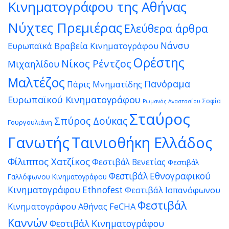
Κινηματογράφου της Αθήνας
Νύχτες Πρεμιέρας
Ελεύθερα άρθρα
Νάνσυ
Ευρωπαϊκά Βραβεία Κινηματογράφου
Ορέστης
Νίκος Ρέντζος
Μιχαηλίδου
Μαλτέζος
Πανόραμα
Πάρις Μνηματίδης
Ευρωπαϊκού Κινηματογράφου
Σοφία
Ρωμανός Αναστασίου
Σταύρος
Σπύρος Δούκας
Γουργουλιάνη
Γανωτής
Ταινιοθήκη Ελλάδος
Φίλιππος Χατζίκος
Φεστιβάλ Βενετίας
Φεστιβάλ
Φεστιβάλ Εθνογραφικού
Γαλλόφωνου Κινηματογράφου
Κινηματογράφου Ethnofest
Φεστιβάλ Ισπανόφωνου
Φεστιβάλ
Κινηματογράφου Αθήνας FeCHA
Καννών
Φεστιβάλ Κινηματογράφου