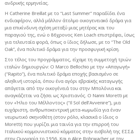
ανδρικής ερμηνείας.
H Catherine Breillat με το “Last Summer” παραδίδει ένα
ενδιαφέρον, αλλά μάλλον άτολμο οικογενειακό δράμα για
μια επικίνδυνη σχέση μεταξύ μιας μητέρας και του
παραγιού της, ενώ ο 86χρονος Ken Loach επιστρέφει, ίσως
για τελευταία φορά, όπως ο ίδιος δήλωσε, με το “The Old
Oak”, ένα πολιτικό δράμα για την προσφυγική κρίση.
Στο τέλος του προγράμματος, είχαμε τη συμμετοχή τριών
ιταλών δημιουργών: Ο Marco Bellochio με την «Απαγωγή»
(“Rapito”), ένα πολιτικό δράμα εποχής βασισμένο σε
αληθινή ιστορία, όπου ένα αγόρι εβραϊκής καταγωγής
απάγεται από την οικογένειά του στην Μπολόνια και
αναγκάζεται να ζήσει ως Χριστιανός. Ο Nanni Moretti με
τον «Ήλιο του Μέλλοντος» (“Il Sol dell’Avvenire”), μια
ευχάριστη, ανθρωποκεντρική μετα-κωμωδία για έναν
νευρωτικό σκηνοθέτη (στον ρόλο, κλασικά ο ίδιος ο
Moretti) που γυρίζει μια ταινία για την επιρροή του
Ιταλικού κομμουνιστικού κόμματος στην εισβολή της ΕΣΣΔ
στην Ουγγαρία το 1956. Και η Alice Rohrwacher με την