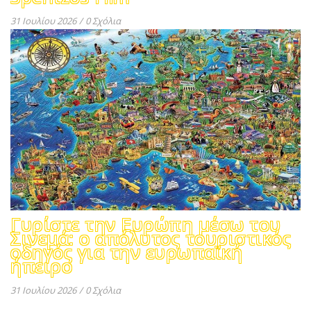
31 Ιουλίου 2026
/
0 Σχόλια
Γυρίστε την Ευρώπη μέσω του
Σινεμά: ο απόλυτος τουριστικός
οδηγός για την ευρωπαϊκή
ήπειρο
31 Ιουλίου 2026
/
0 Σχόλια