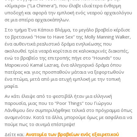
«Χίμαιρα» (“La Chimera”), που έλαβε ιδιαίτερα ένθερμη
υποδοχή και αφορά την εμπλοκή ενός νεαρού αρχαιολόγου
σε μια σπείρα αρχαιοκάπηλων.
Στο τμήμα Ένα Κάποιο Βλέμμα, το μεγάλο βραβείο κέρδισε
το βρετανικό “How to Have Sex” της Molly Manning Walker,
ένα αυθεντικά ρεαλιστικό δράμα ενηλικίωσης που
ακολουθεί τρία νεαρά κορίτσια σε καλοκαιρινές διακοπές,
ενώ το βραβείο της επιτροπής πήγε στο “Hounds” του
Μαροκινού Kamal Lazraq, ένα αλληγορικό δράμα όπου
πατέρας και γιος προσπαθούν μάταια να ξεφορτωθούν
ένα πτώμα, μετά από μια ατυχή εμπλοκή με την τοπική
μαφία.
Αν κάτι έλειψε από το φεστιβάλ ήταν μια ελληνική
παρουσία, μιας που το “Poor Things” του Γιώργου
Λάνθιμου δεν συμπεριλήφθηκε τελικά στο πρόγραμμα όπως
αναμενόταν. Κατά τα άλλα, μπορούμε όμως με ασφάλεια να
πούμε πως το σινεμά επέστρεψε!
Δείτε και:
Ανατομία των βραβείων ενός εξαιρετικού