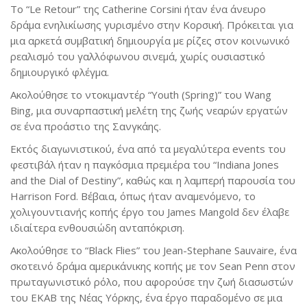
Το “Le Retour” της Catherine Corsini ήταν ένα άνευρο
δράμα ενηλικίωσης γυρισμένο στην Κορσική. Πρόκειται για
μια αρκετά συμβατική δημιουργία με ρίζες στον κοινωνικό
ρεαλισμό του γαλλόφωνου σινεμά, χωρίς ουσιαστικό
δημιουργικό φλέγμα.
Ακολούθησε το ντοκιμαντέρ “Youth (Spring)” του Wang
Bing, μια συναρπαστική μελέτη της ζωής νεαρών εργατών
σε ένα προάστιο της Σανγκάης.
Εκτός διαγωνιστικού, ένα από τα μεγαλύτερα events του
φεστιβάλ ήταν η παγκόσμια πρεμιέρα του “Indiana Jones
and the Dial of Destiny”, καθώς και η λαμπερή παρουσία του
Harrison Ford. Βέβαια, όπως ήταν αναμενόμενο, το
χολιγουντιανής κοπής έργο του James Mangold δεν έλαβε
ιδιαίτερα ενθουσιώδη ανταπόκριση.
Ακολούθησε το “Black Flies” του Jean-Stephane Sauvaire, ένα
σκοτεινό δράμα αμερικάνικης κοπής με τον Sean Penn στον
πρωταγωνιστικό ρόλο, που αφορούσε την ζωή διασωστών
του ΕΚΑΒ της Νέας Υόρκης, ένα έργο παραδομένο σε μια