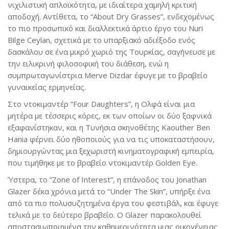
νιχιλιστική απλοϊκότητα, με ιδιαίτερα χαμηλή κριτική
αποδοχή. Αντίθετα, το “About Dry Grasses”, ενδεχομένως
το πιο προσωπικό και διαλλεκτικά άρτιο έργο του Nuri
Bilge Ceylan, σχετικά με το υπαρξιακό αδιέξοδο ενός
δασκάλου σε ένα μικρό χωριό της Τουρκίας, σαγήνευσε με
την ειλικρινή φιλοσοφική του διάθεση, ενώ η
συμπρωταγωνίστρια Merve Dizdar έφυγε με το βραβείο
γυναικείας ερμηνείας.
Στo ντοκιμαντέρ “Four Daughters”, η Ολφά είναι μια
μητέρα με τέσσερις κόρες, εκ των οποίων οι δύο ξαφνικά
εξαφανίστηκαν, και η Τυνήσια σκηνοθέτης Kaouther Ben
Hania φέρνει δύο ηθοποιούς για να τις υποκαταστήσουν,
δημιουργώντας μια ξεχωριστή κινηματογραφική εμπειρία,
που τιμήθηκε με το βραβείο ντοκιμαντέρ Golden Eye.
Ύστερα, το “Zone of Interest”, η επάνοδος του Jonathan
Glazer δέκα χρόνια μετά το “Under The Skin”, υπήρξε ένα
από τα πιο πολυσυζητημένα έργα του φεστιβάλ, και έφυγε
τελικά με το δεύτερο βραβείο. Ο Glazer παρακολουθεί
αποστασιωποιημένα την καθημερινότητα μιας οικογένειας