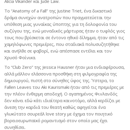
Alicia Vikander και Jude Law.
Το “Anatomy of a Fall” της Justine Triet, ένα δικαστικό
δράμα συνεχών ανατροπών που πραγματεύεται την
υπόθεση μιας γυναίκας ύποπτης για τη δολοφονία του
συζύγου της, ενώ μοναδικός μάρτυρας ήταν ο τυφλός γιος
τους που βρίσκεται σε έντονο ηθικό δίλημμα, ήταν από τις
χαμηλόφωνες πρεμιέρες, που σταδιακά πολυσυζητήθηκε
και ανήλθε σε φαβορί, ενώ απέσπασε εντέλει και τον
Χρυσό Φοίνικα.
Το “Club Zero” της Jessica Hausner ήταν μια ενδιαφέρουσα,
αλλά μάλλον ελάσσονα προσθήκη στη φιλμογραφία της
δημιουργού, πιστή στο σύνηθες ύφος της. Ύστερα, το
Fallen Leaves του Aki Kaurismaki ήταν από τις πρεμιέρες με
την πλέον ένθερμη αποδοχή. Ο αγαπημένος Φινλανδός
δεν κάνει εδώ κάτι ιδιαίτερα καινοτόμο, αλλά κερδίζει με
άνεση την καρδιά του θεατή καθώς αφηγείται ένα
γλυκύτατο σουρεάλ love story με όχημα τον ποιητικό
βορειοευρωπαϊκό ρομαντισμό στον οποίο μας έχει
συνηθίσει.