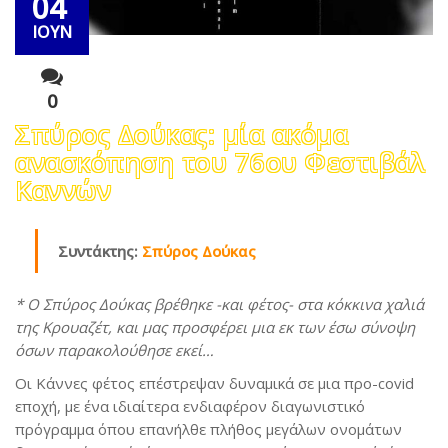
04
ΙΟΥΝ
0
Σπύρος Δούκας: μία ακόμα
ανασκόπηση του 76ου Φεστιβάλ
Καννών
Συντάκτης:
Σπύρος Δούκας
* Ο Σπύρος Δούκας βρέθηκε -και φέτος- στα κόκκινα χαλιά
της Κρουαζέτ, και μας προσφέρει μια εκ των έσω σύνοψη
όσων παρακολούθησε εκεί…
Οι Κάννες φέτος επέστρεψαν δυναμικά σε μια προ-covid
εποχή, με ένα ιδιαίτερα ενδιαφέρον διαγωνιστικό
πρόγραμμα όπου επανήλθε πλήθος μεγάλων ονομάτων