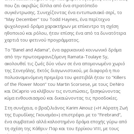
που ζει ακριβώς δίπλα από ένα στρατόπεδο
συγκέντρωσης. Συνεχίζοντας ένα εντυπωσιακό σερί, το
“May December” του Todd Haynes, ένα περίτεχνο
ψυχολογικό δράμα χαρακτήρων με επίκεντρο τη σχέση
ηθοποιού και ρόλου, ήταν επίσης ένα από τα δυνατότερα
χαρτιά του φετινού προγράμματος.
Το “Banel and Adama”, ένα αφρικανικό κοινωνικό δράμα
από την πρωτοεμφανιζόμενη Ramata-Toulaye Sy,
ακολουθεί τις ζωές δύο νέων σε ένα απομονωμένο χωριό
της Σενεγάλης. Εκτός διαγωνιστικού, με διαφορά η πιο
πολυαναμενόμενη πρεμιέρα του φεστιβάλ ήταν το “Killers
of the Flower Moon” του Martin Scorsese, με τους DeNiro
και DiCaprio να κλέβουν τις εντυπώσεις, ξεσηκώνοντας
κύμα ενθουσιασμού και δικαιώνοντας τις προσδοκίες.
Στη συνέχεια, ο βραζιλιάνος Karim Ainouz («Η Αόρατη Ζωή
της Ευρυδίκης Γκουσμάο») επιστρέφει με το “Firebrand”,
ένα συμβατικό αλλά καλοστημένο δράμα εποχής γύρω από
τη σχέση της Κάθριν Παρ και του Ερρίκου VIII, με τους