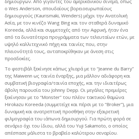
δημιουργών. Από γίγαντες του αμερικάνικου σινεμά, όπως
ο Wes Anderson, σπουδαίους βορειοευρωπαίους
δημιουργούς (Kaurismaki, Wenders) μέχρι την Ανατολική
Ασία, με τον κινέζο Wang Bing και τον σταθερά δυναμικό
Koreeda, αλλά και συμμετοχές από την Αφρική, ήταν ένα
από τα δυνατότερα προγράμματα των τελευταίων ετών, με
υψηλό καλλιτεχνικό πήχη και ταινίες που, στην
πλειονότητά τους, ανταποκρίθηκαν με άνεση στις
προσδοκίες.
Το φεστιβάλ ξεκίνησε κάπως χλιαρά με το “Jeanne du Barry”
της Maiwenn ως ταινία έναρξης, μια μάλλον αδιάφορη και
συμβατική βιογραφία/ταινία εποχής, και την ιδιαιτέρως
άβολη παρουσία του Johnny Depp. Οι μεγάλες πρεμιέρες
ξεκίνησαν με το “Monster” του πλέον τακτικού θαμώνα
Hirokazu Koreeda (συμμετείχε και πέρσι με το “Broker”), μια
δυναμική και ανατρεπτική προσθήκη στην εξαιρετική
φιλμογραφία του ιάπωνα δημιουργού. Για πρώτη φορά σε
σενάριο όχι του ίδιου, αλλά του Yuji Sakamoto, ο οποίος
απέσπασε μάλιστα το βραβείο καλύτερου σεναρίου.