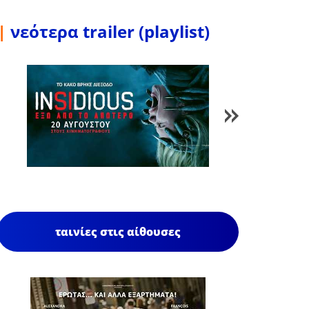
|
νεότερα trailer (playlist)
1
/
84
ταινίες στις αίθουσες