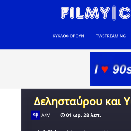
ΚΥΚΛΟΦΟΡΟΥΝ
TV/STREAMING
Δελησταύρου και Υ
👎
Α/Μ
01 ωρ. 28 λεπ.