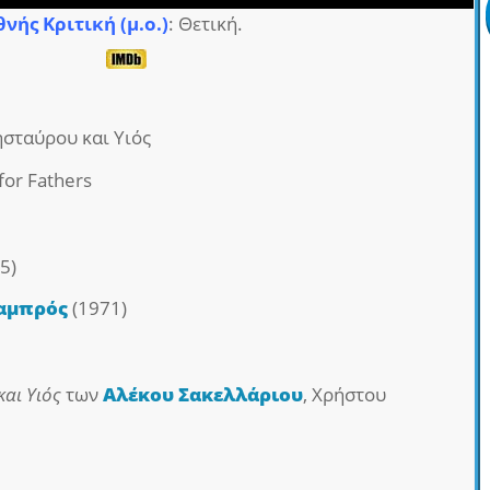
θνής Κριτική (μ.ο.)
: Θετική.
ησταύρου και Υιός
 for Fathers
5)
Γαμπρός
(1971)
αι Υιός
των
Αλέκου Σακελλάριου
, Χρήστου