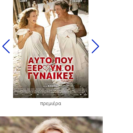
πρεμιέρα
François