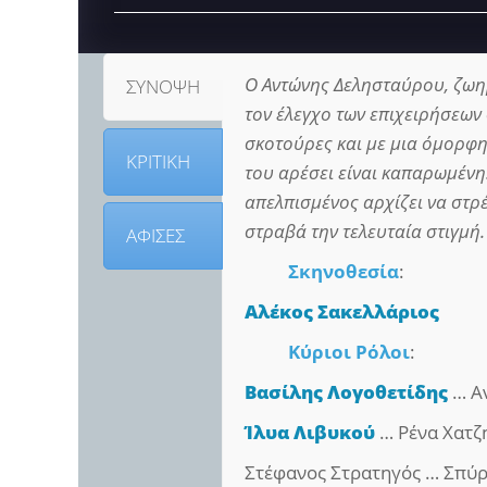
Ο Αντώνης Δελησταύρου, ζωη
ΣΥΝΟΨΗ
τον έλεγχο των επιχειρήσεων 
σκοτούρες και με μια όμορφη
ΚΡΙΤΙΚΗ
του αρέσει είναι καπαρωμένη
απελπισμένος αρχίζει να στρέφ
στραβά την τελευταία στιγμή.
ΑΦΙΣΕΣ
Σκηνοθεσία
:
Αλέκος Σακελλάριος
Κύριοι Ρόλοι
:
Βασίλης Λογοθετίδης
… Α
Ίλυα Λιβυκού
… Ρένα Χατζ
Στέφανος Στρατηγός … Σπύ