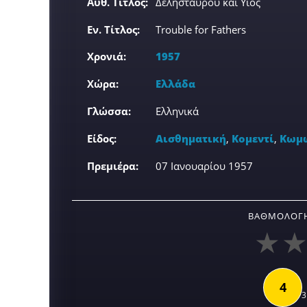
Αυθ. Τίτλος:
Δελησταύρου και Υιός
Εν. Τίτλος:
Trouble for Fathers
Χρονιά:
1957
Χώρα:
Ελλάδα
Γλώσσα:
Ελληνικά
Είδος:
Αισθηματική
,
Κομεντί
,
Κωμ
Πρεμιέρα:
07 Ιανουαρίου 1957
ΒΑΘΜΟΛΟΓΉ
4
3