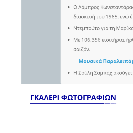
Ο Λάμπρος Κωνσταντάρας 
διασκευή του 1965, ενώ έ
Ντεμπούτο για τη Μαρίκ
Με 106.356 εισιτήρια, ήρ
σαιζόν.
Μουσικά Παραλειπό
Η Σούλη Σαμπάχ ακούγετα
ΓΚΑΛΕΡΙ ΦΩΤΟΓΡΑΦΙΩΝ