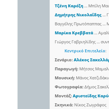
Τζένη Καρέζη
… Μπίλη Μα
Δημήτρης Νικολαΐδης
… Γ
Βαγγέλης Πρωτόπαππας … Μ
Μαρίκα Κρεββατά
… Αμαλ
Γιώργος Γαβριηλίδης … συ
Κεντρικό Επιτελείο
:
Σενάριο:
Αλέκος Σακελλά
Παραγωγή:
Μήτσος Μαμαλ
Μουσική:
Μάνος Χατζιδάκι
Φωτογραφία:
Δήμος Σακελ
Μοντάζ:
Αριστείδης Καρύ
Σκηνικά:
Νίκος Ζωγράφος