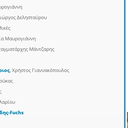
υρογιάννη
ιώργος Δελησταύρου
ικές
ία Μαυρογιάννη
νταγματάρχης Μάντζαρης
ριος
, Χρήστος Γιαννακόπουλος
ούκας
ς
λαρίου
δης-Fuchs