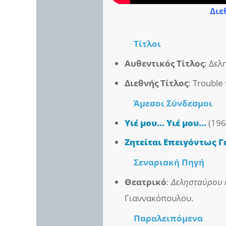
Διε
Τίτλοι
Αυθεντικός Τίτλος
: Δελ
Διεθνής Τίτλος
: Trouble
Άμεσοι
Σύνδεσμοι
Υιέ μου… Υιέ μου…
(196
Ζητείται Επειγόντως 
Σεναριακή Πηγή
Θεατρικό
:
Δελησταύρου κ
Γιαννακόπουλου.
Παραλειπόμενα