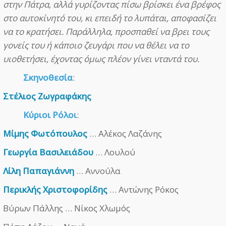
στην Πάτρα, αλλά γυρίζοντας πίσω βρίσκει ένα βρέφος
στο αυτοκίνητό του, κι επειδή το λυπάται, αποφασίζει
να το κρατήσει. Παράλληλα, προσπαθεί να βρει τους
γονείς του ή κάποιο ζευγάρι που να θέλει να το
υιοθετήσει, έχοντας όμως πλέον γίνει νταντά του.
Σκηνοθεσία
:
Στέλιος Ζωγραφάκης
Κύριοι Ρόλοι
:
Μίμης Φωτόπουλος
… Αλέκος Λαζάνης
Γεωργία Βασιλειάδου
… Λουλού
Λίλη Παπαγιάννη
… Αννούλα
Περικλής Χριστοφορίδης
… Αντώνης Ρόκος
Βύρων Πάλλης … Νίκος Χλωμός