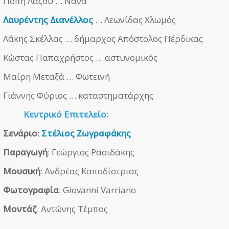
Πόπη Λάζου … Νανά
Λαυρέντης Διανέλλος
… Λεωνίδας Χλωμός
Λάκης Σκέλλας … δήμαρχος Απόστολος Πέρδικας
Κώστας Παπαχρήστος … αστυνομικός
Μαίρη Μεταξά … Φωτεινή
Γιάννης Φύριος … καταστηματάρχης
Κεντρικό Επιτελείο
:
Σενάριο
:
Στέλιος Ζωγραφάκης
Παραγωγή
: Γεώργιος Ρασιδάκης
Μουσική
: Ανδρέας Καποδίστριας
Φωτογραφία
: Giovanni Varriano
Μοντάζ
: Αντώνης Τέμπος