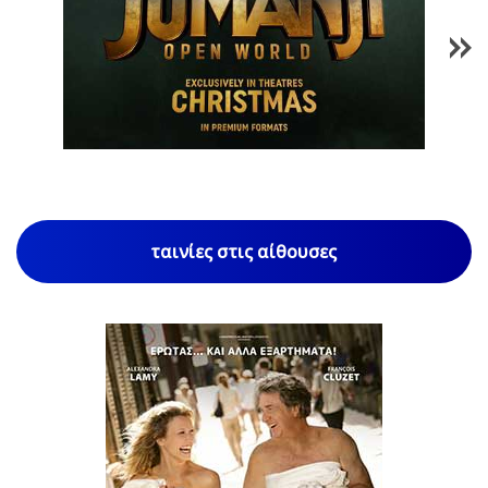
1
/
85
ταινίες στις αίθουσες