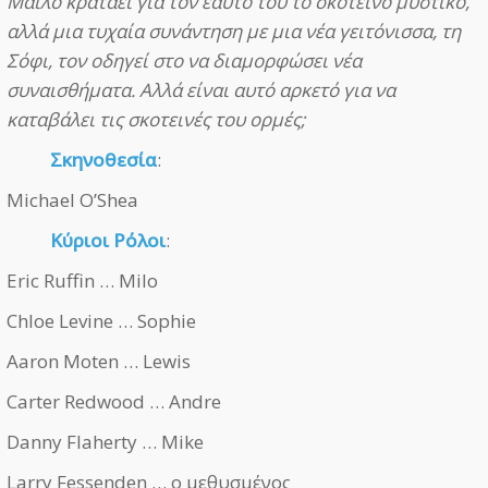
Μάιλο κρατάει για τον εαυτό του το σκοτεινό μυστικό,
αλλά μια τυχαία συνάντηση με μια νέα γειτόνισσα, τη
Σόφι, τον οδηγεί στο να διαμορφώσει νέα
συναισθήματα. Αλλά είναι αυτό αρκετό για να
καταβάλει τις σκοτεινές του ορμές;
Σκηνοθεσία
:
Michael O’Shea
Κύριοι Ρόλοι
:
Eric Ruffin … Milo
Chloe Levine … Sophie
Aaron Moten … Lewis
Carter Redwood … Andre
Danny Flaherty … Mike
Larry Fessenden … ο μεθυσμένος