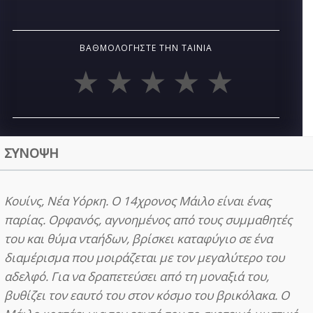
ΒΑΘΜΟΛΟΓΉΣΤΕ ΤΗΝ ΤΑΙΝΊΑ
ΣΥΝΟΨΗ
Κουίνς, Νέα Υόρκη. Ο 14χρονος Μάιλο είναι ένας
παρίας. Ορφανός, αγνοημένος από τους συμμαθητές
του και θύμα νταήδων, βρίσκει καταφύγιο σε ένα
διαμέρισμα που μοιράζεται με τον μεγαλύτερο του
αδελφό. Για να δραπετεύσει από τη μοναξιά του,
βυθίζει τον εαυτό του στον κόσμο του βρικόλακα. Ο