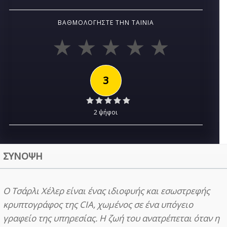
ΒΑΘΜΟΛΟΓΉΣΤΕ ΤΗΝ ΤΑΙΝΊΑ
3
2 ψήφοι
ΣΥΝΟΨΗ
Ο Τσάρλι Χέλερ είναι ένας ιδιοφυής και εσωστρεφής
κρυπτογράφος της CIA, χωμένος σε ένα υπόγειο
γραφείο της υπηρεσίας. Η ζωή του ανατρέπεται όταν η