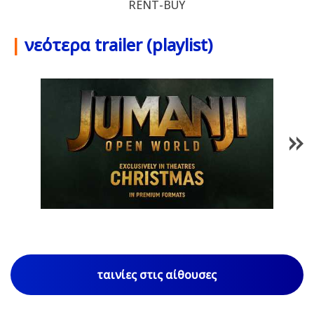
RENT-BUY
|
νεότερα trailer (playlist)
1
/
85
ταινίες στις αίθουσες