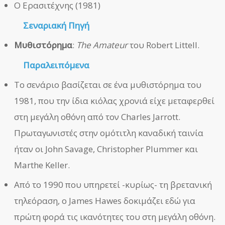
Ο Ερασιτέχνης (1981)
Σεναριακή Πηγή
Μυθιστόρημα
:
The Amateur
του Robert Littell.
Παραλειπόμενα
Το σενάριο βασίζεται σε ένα μυθιστόρημα του
1981, που την ίδια κιόλας χρονιά είχε μεταφερθεί
στη μεγάλη οθόνη από τον Charles Jarrott.
Πρωταγωνιστές στην ομότιτλη καναδική ταινία
ήταν οι John Savage, Christopher Plummer και
Marthe Keller.
Από το 1990 που υπηρετεί -κυρίως- τη βρετανική
τηλεόραση, ο James Hawes δοκιμάζει εδώ για
πρώτη φορά τις ικανότητες του στη μεγάλη οθόνη.