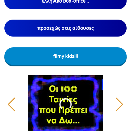
ελληνικό box-office...
προσεχώς στις αίθουσες
filmy kids!!!