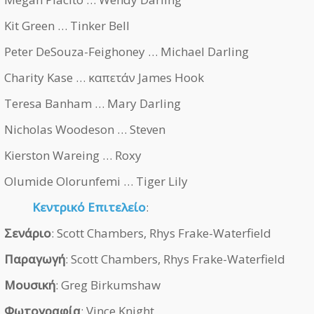
Kit Green … Tinker Bell
Peter DeSouza-Feighoney … Michael Darling
Charity Kase … καπετάν James Hook
Teresa Banham … Mary Darling
Nicholas Woodeson … Steven
Kierston Wareing … Roxy
Olumide Olorunfemi … Tiger Lily
Κεντρικό Επιτελείο
:
Σενάριο
: Scott Chambers, Rhys Frake-Waterfield
Παραγωγή
: Scott Chambers, Rhys Frake-Waterfield
Μουσική
: Greg Birkumshaw
Φωτογραφία
: Vince Knight