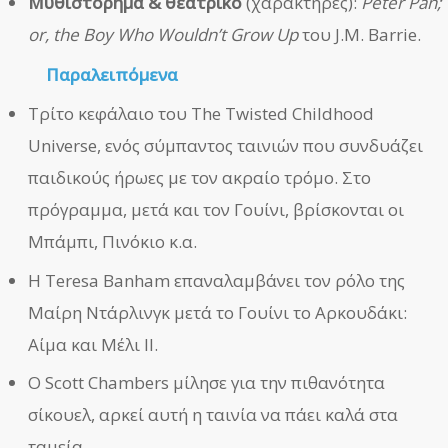
Μυθιστόρημα & θεατρικό
(χαρακτήρες):
Peter Pan;
or, the Boy Who Wouldn’t Grow Up
του J.M. Barrie.
Παραλειπόμενα
Τρίτο κεφάλαιο του The Twisted Childhood
Universe, ενός σύμπαντος ταινιών που συνδυάζει
παιδικούς ήρωες με τον ακραίο τρόμο. Στο
πρόγραμμα, μετά και τον Γουίνι, βρίσκονται οι
Μπάμπι, Πινόκιο κ.α.
Η Teresa Banham επαναλαμβάνει τον ρόλο της
Μαίρη Ντάρλινγκ μετά το Γουίνι το Αρκουδάκι:
Αίμα και Μέλι ΙΙ.
Ο Scott Chambers μίλησε για την πιθανότητα
σίκουελ, αρκεί αυτή η ταινία να πάει καλά στα
ταμεία.