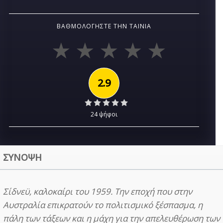
ΒΑΘΜΟΛΟΓΉΣΤΕ ΤΗΝ ΤΑΙΝΊΑ
2.9
24 ψήφοι
ΣΥΝΟΨΗ
Σίδνεϋ, καλοκαίρι του 1959. Την εποχή που στην
Αυστραλία επικρατούν το πολιτισμικό ξέσπασμα, η
πάλη των τάξεων και η μάχη για την απελευθέρωση των