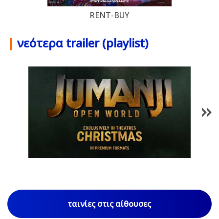
RENT-BUY
|
νεότερα trailer (playlist)
1
/
85
ταινίες στις αίθουσες