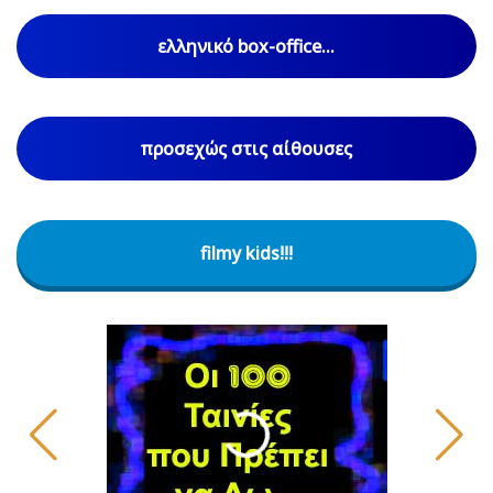
ελληνικό box-office...
προσεχώς στις αίθουσες
filmy kids!!!