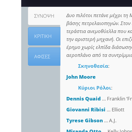
Δυο πιλότοι πετάνε μέχρι τη
ΣΥΝΟΨΗ
βάσης πετρελαιοπηγών. Στον 
τεράστια ανεμοθύελλα που κ
ΚΡΙΤΙΚΗ
την αριστερή μηχανή. Οι επι
έρημο χωρίς ελπίδα διάσωσης.
αεροπλάνο από τα συντρίμμια
ΑΦΙΣΕΣ
Σκηνοθεσία
:
John Moore
Κύριοι Ρόλοι
:
Dennis Quaid
… Franklin ‘F
Giovanni Ribisi
… Elliott
Tyrese Gibson
… A.J.
Miranda Otto
… Kelly John