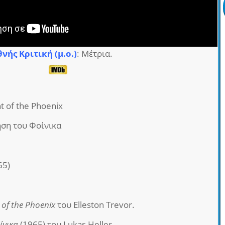
θνής Κριτική (μ.ο.)
: Μέτρια.
ght of the Phoenix
ήση του Φοίνικα
65)
t of the Phoenix
του Elleston Trevor.
ίνικα
(1965) του Lukas Heller.