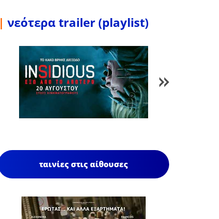
|
νεότερα trailer (playlist)
1
/
84
ταινίες στις αίθουσες