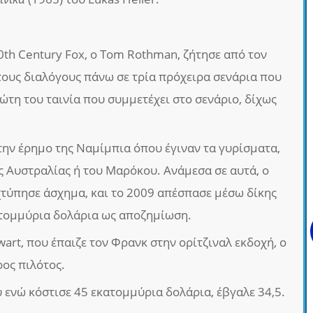
20th Century Fox, ο Tom Rothman, ζήτησε από τον
τους διαλόγους πάνω σε τρία πρόχειρα σενάρια που
ρώτη του ταινία που συμμετέχει στο σενάριο, δίχως
ην έρημο της Ναμίμπια όπου έγιναν τα γυρίσματα,
ης Αυστραλίας ή του Μαρόκου. Ανάμεσα σε αυτά, ο
χτύπησε άσχημα, και το 2009 απέσπασε μέσω δίκης
ατομμύρια δολάρια ως αποζημίωση.
art, που έπαιζε τον Φρανκ στην ορίτζιναλ εκδοχή, ο
ρος πιλότος.
 ενώ κόστισε 45 εκατομμύρια δολάρια, έβγαλε 34,5.