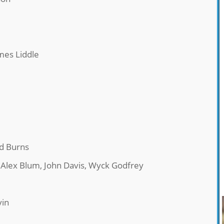
mes Liddle
rd Burns
, Alex Blum, John Davis, Wyck Godfrey
vin