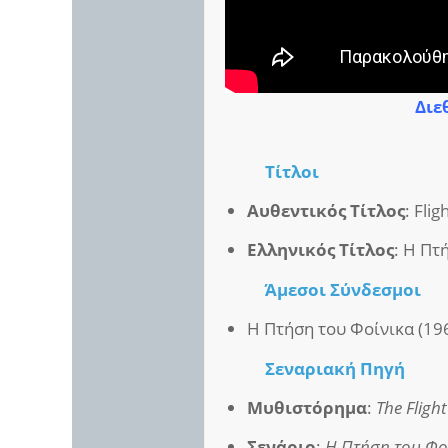
Διε
Τίτλοι
Αυθεντικός Τίτλος
: Fli
Ελληνικός Τίτλος
: Η Πτ
Άμεσοι
Σύνδεσμοι
Η Πτήση του Φοίνικα (19
Σεναριακή Πηγή
Μυθιστόρημα
:
The Fligh
Σενάριο
:
Η Πτήση του Φο