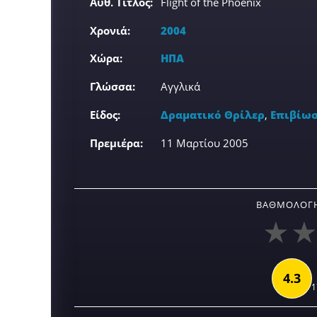
Αυθ. Τίτλος:
Flight of the Phoenix
Χρονιά:
2004
Χώρα:
ΗΠΑ
Γλώσσα:
Αγγλικά
Είδος:
Δραματικό Θρίλερ
,
Επιβίω
Πρεμιέρα:
11 Μαρτίου 2005
ΒΑΘΜΟΛΟΓΉ
4.3
1