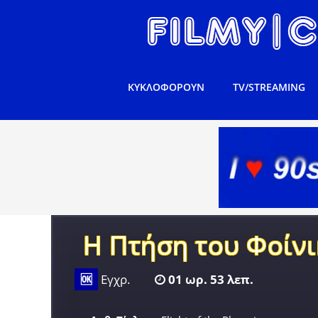
ΚΥΚΛΟΦΟΡΟΥΝ
TV/STREAMING
Η Πτήση του Φοίνι
🆗
Εγχρ.
01 ωρ. 53 λεπ.