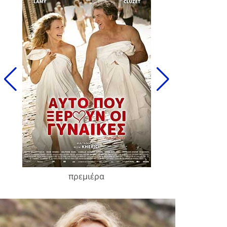
πρεμιέρα
François