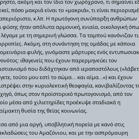
ρηστο, ακόμη και τον ίδιο τον χωρόχρονο, τι σημαίνει 
 εκεί, πόσο μακριά είναι το «μακριά», τι είναι περιορισμ
 απεριόριστο, κ.λπ. Η πρωτόγονη συνύπαρξη ανθρώπων
ι φύσης ήταν απόλυτα αρμονική, ενιαία, οικολογική όπ
 λέγαμε με τη σημερινή γλώσσα. Τα ταμπού κανόνιζαν τι
ορροπίες. Ακόμη, στη συνάντηση της ομάδας με κάποια
ομεινάρια φυλής, γινόμαστε μάρτυρες ενός εντυπωσια
γονότος: ιθαγενείς που έχουν παρερμηνεύει τον
ιστιανισμό που διδάχτηκαν από ιεραποστόλους («λάβετ
γετε, τούτο μου εστί το σώμα… και αίμα…») και έχουν
ιστρέψει στην κυριολεκτική θεοφαγία, κανιβαλίζοντας τ
χηγό, όπως στον προϊστορικό πρωτογονισμό, από τον
οίο μέσα από χιλιετηρίδες προέκυψε σταδιακά η
αίμακτη θυσία της θείας κοινωνίας.
σα από μια αργή, υποβλητική πορεία με κανό στις
ακλαδώσεις του Αμαζόνιου, και με την ασπρόμαυρη