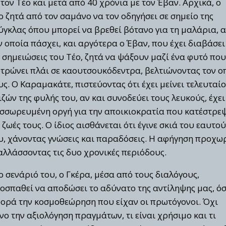
 τον Τέο και μετά από 40 χρόνια με τον Έβαν. Αρχικά, ο
ο ζητά από τον σαμάνο να τον οδηγήσει σε σημείο της
ύγκλας όπου μπορεί να βρεθεί βότανο για τη μαλάρια, α
ν οποία πάσχει, και αργότερα ο Έβαν, που έχει διαβάσει
ς σημειώσεις του Τέο, ζητά να ψάξουν μαζί ένα φυτό που
τρώνει πλάι σε καουτσουκόδεντρα, βελτιώνοντας τον ο
υς. Ο Καραμακάτε, πιστεύοντας ότι έχει μείνει τελευταίο
ιζών της φυλής του, αν και συνοδεύει τους λευκούς, έχει
σσωρευμένη οργή για την αποικιοκρατία που κατέστρε
ς ζωές τους. Ο ίδιος αισθάνεται ότι έγινε σκιά του εαυτού
υ, χάνοντας γνώσεις και παραδόσεις. Η αφήγηση προχω
αλλάσσοντας τις δυο χρονικές περιόδους.
ο σενάριό του, ο Γκέρα, μέσα από τους διαλόγους,
οσπαθεί να αποδώσει το αδύνατο της αντίληψης μας, ό
ορά την κοσμοθεώρηση που είχαν οι πρωτόγονοι. Όχι
νο την αξιολόγηση πραγμάτων, τι είναι χρήσιμο και τι