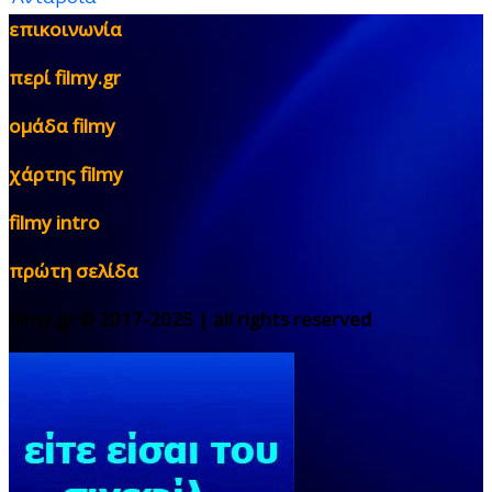
επικοινωνία
περί filmy.gr
ομάδα filmy
χάρτης filmy
filmy intro
πρώτη σελίδα
filmy.gr © 2017-2025 | all rights reserved