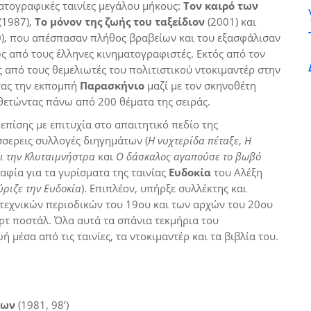
ατογραφικές ταινίες μεγάλου μήκους:
Τον καιρό των
(1987),
Το μόνον της ζωής του ταξείδιον
(2001) και
), που απέσπασαν πλήθος βραβείων και του εξασφάλισαν
ως από τους έλληνες κινηματογραφιστές. Εκτός από τον
 από τους θεμελιωτές του πολιτιστικού ντοκιμαντέρ στην
τας την εκπομπή
Παρασκήνιο
μαζί με τον σκηνοθέτη
θετώντας πάνω από 200 θέματα της σειράς.
πίσης με επιτυχία στο απαιτητικό πεδίο της
σσερεις συλλογές διηγημάτων (
Η νυχτερίδα πέταξε
,
Η
ει την Κλυταιμνήστρα
και
Ο δάσκαλος αγαπούσε το βωβό
ραφία για τα γυρίσματα της ταινίας
Ευδοκία
του Αλέξη
ύριζε την Ευδοκία
). Επιπλέον, υπήρξε συλλέκτης και
τεχνικών περιοδικών του 19ου και των αρχών του 20ου
τ ποστάλ. Όλα αυτά τα σπάνια τεκμήρια του
μέσα από τις ταινίες, τα ντοκιμαντέρ και τα βιβλία του.
ήνων
(1981, 98’)