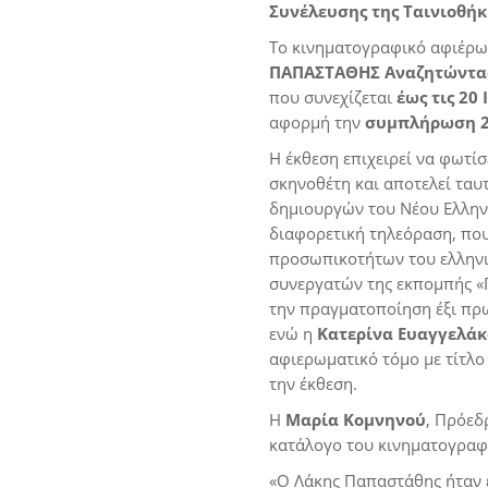
Συνέλευσης της Ταινιοθήκ
Το κινηματογραφικό αφιέρω
ΠΑΠΑΣΤΑΘΗΣ Αναζητώντας
που συνεχίζεται
έως τις 20 
αφορμή την
συμπλήρωση 2
Η έκθεση επιχειρεί να φωτί
σκηνοθέτη και αποτελεί ταυ
δημιουργών του Νέου Ελλην
διαφορετική τηλεόραση, που
προσωπικοτήτων του ελληνι
συνεργατών της εκπομπής «
την πραγματοποίηση έξι πρ
ενώ η
Κατερίνα Ευαγγελά
αφιερωματικό τόμο με τίτλ
την έκθεση.
Η
Μαρία Κομνηνού
, Πρόεδ
κατάλογο του κινηματογραφ
«Ο Λάκης Παπαστάθης ήταν έ