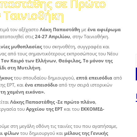
απαστάθης σε Πρώτο
 Ταινιοθήκη
τιμά τον αξέχαστο
Λάκη Παπαστάθη
με
ένα αφιέρωμα
ατοποιηθεί στις
24-27 Απριλίου
, στην Ταινιοθήκη.
αινίες μυθοπλασίας
του σκηνοθέτη, συγγραφέα και
νας από τους σημαντικότερους εκπροσώπους του Νέου
:
Τον Καιρό των Ελλήνων
,
Θεόφιλος, Το μόνον της
ίδι στη Μυτιλήνη
.
ήκους
του σπουδαίου δημιουργού,
επτά επεισόδια
από
ης ΕΡΤ, και
ένα επεισόδιο
από την σειρά ιστορικών
τη χαμένη εικόνα».
ίται
Λάκης Παπαστάθης -Σε πρώτο πλάνο
,
εργασία του
Αρχείου της ΕΡΤ
και του
ΕΚΚΟΜΕΔ-
ούμε στη μεγάλη οθόνη τις ταινίες του που αγαπήσαμε,
αι φίλων
του δημιουργού και
μέλους της Γενικής