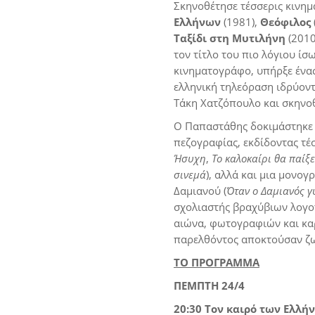
Σκηνοθέτησε τέσσερις κινημ
Ελλήνων
(1981),
Θεόφιλος
Ταξίδι στη Μυτιλήνη
(2010
τον τίτλο του πιο λόγιου ίσ
κινηματογράφο, υπήρξε ένας
ελληνική τηλεόραση ιδρύον
Τάκη Χατζόπουλο και σκηνο
Ο Παπαστάθης δοκιμάστηκε ε
πεζογραφίας, εκδίδοντας τέ
Ήσυχη
,
Το καλοκαίρι θα παίξ
σινεμά
), αλλά και μια μονογ
Δαμιανού (
Όταν ο Δαμιανός γ
σχολιαστής βραχύβιων λογο
αιώνα, φωτογραφιών και καρ
παρελθόντος αποκτούσαν ζωή 
ΤΟ ΠΡΟΓΡΑΜΜΑ
ΠΕΜΠΤΗ 24/4
20:30 Τον καιρό των Ελλ