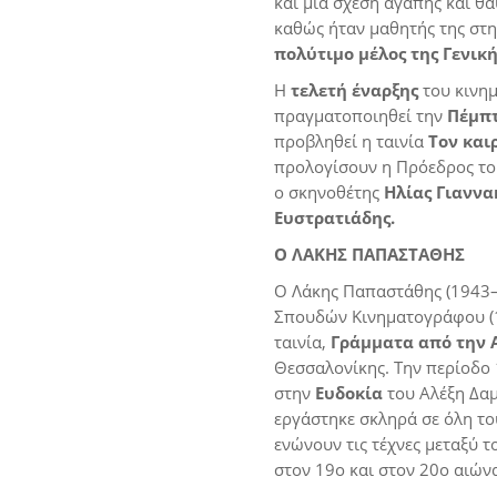
και μια σχέση αγάπης και θ
καθώς ήταν μαθητής της στ
πολύτιμο μέλος της Γενική
Η
τελετή έναρξης
του κινη
πραγματοποιηθεί την
Πέμπτ
προβληθεί η ταινία
Τον και
προλογίσουν η Πρόεδρος του
ο σκηνοθέτης
Ηλίας Γιαννα
Ευστρατιάδης.
Ο ΛΑΚΗΣ ΠΑΠΑΣΤΑΘΗΣ
Ο Λάκης Παπαστάθης (1943–
Σπουδών Κινηματογράφου (1
ταινία,
Γράμματα από την 
Θεσσαλονίκης. Την περίοδο
στην
Ευδοκία
του Αλέξη Δαμ
εργάστηκε σκληρά σε όλη τ
ενώνουν τις τέχνες μεταξύ τ
στον 19ο και στον 20ο αιών