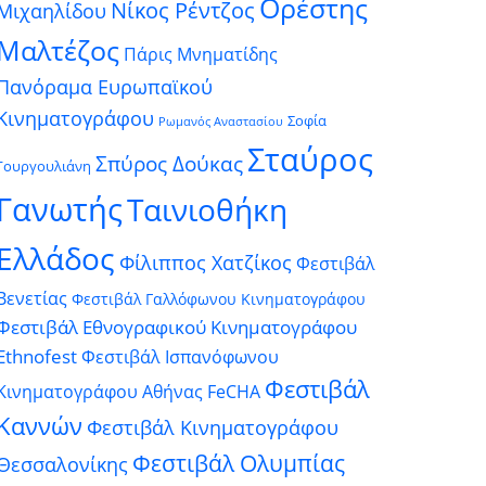
Ορέστης
Νίκος Ρέντζος
Μιχαηλίδου
Μαλτέζος
Πάρις Μνηματίδης
Πανόραμα Ευρωπαϊκού
Κινηματογράφου
Σοφία
Ρωμανός Αναστασίου
Σταύρος
Σπύρος Δούκας
Γουργουλιάνη
Γανωτής
Ταινιοθήκη
Ελλάδος
Φίλιππος Χατζίκος
Φεστιβάλ
Βενετίας
Φεστιβάλ Γαλλόφωνου Κινηματογράφου
Φεστιβάλ Εθνογραφικού Κινηματογράφου
Ethnofest
Φεστιβάλ Ισπανόφωνου
Φεστιβάλ
Κινηματογράφου Αθήνας FeCHA
Καννών
Φεστιβάλ Κινηματογράφου
Φεστιβάλ Ολυμπίας
Θεσσαλονίκης