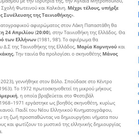
αυμασμού με την ιδρύτριά της, την Αγλαϊα Μητροπούλου,
η Σχολή Φωτεινού και Καλκάνη.
Μέχρι τέλους, υπήρξε
ς Συνέ
λευσης της Ταινιοθήκης
».
ματογραφικού αφιερώματος στον Λάκη Παπαστάθη θα
η 24 Απριλίου
(
20:00
), στην Ταινιοθήκη της Ελλάδος. Θα
ρό των Ελλήνων
(1981, 98’). Το αφιέρωμα θα
 Δ.Σ της Ταινιοθήκης της Ελλάδος,
Μαρία Κομνηνού
και
κάκης.
Την ταινία θα προλογίσει ο σκηνοθέτης
Μάνος
2023), γεννήθηκε στον Βόλο. Σπούδασε στο Κέντρο
963). Το 1972 πρωτοσκηνοθετεί τη μικρού μήκους
Αμερική
, η οποία βραβεύεται στο Φεστιβάλ
 1968–1971 εργάστηκε ως βοηθός σκηνοθέτη, κυρίως
ιανού. Παιδί του Νέου Ελληνικού Κινηματογράφου,
ου τη ζωή προσπαθώντας να δημιουργήσει νήματα που
ους και φωτίζουν το μυστικό της ελληνικής δημιουργίας
α.