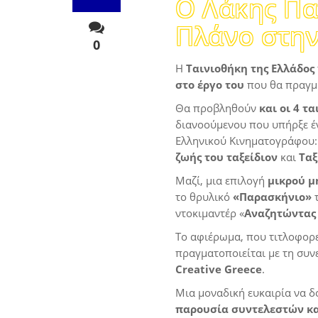
Ο Λάκης Π
Πλάνο στην
0
Η
Ταινιοθήκη της Ελλάδος
στο έργο του
που θα πραγμ
Θα προβληθούν
και οι 4 τ
διανοούμενου που υπήρξε έ
Ελληνικού Κινηματογράφου
ζωής του ταξείδιον
και
Ταξ
Μαζί, μια επιλογή
μικρού μ
το θρυλικό
«Παρασκήνιο»
τ
ντοκιμαντέρ «
Αναζητώντας 
Το αφιέρωμα, που τιτλοφορε
πραγματοποιείται με τη συν
Creative
Greece
.
Μια μοναδική ευκαιρία να δ
παρουσία συντελεστών
κ