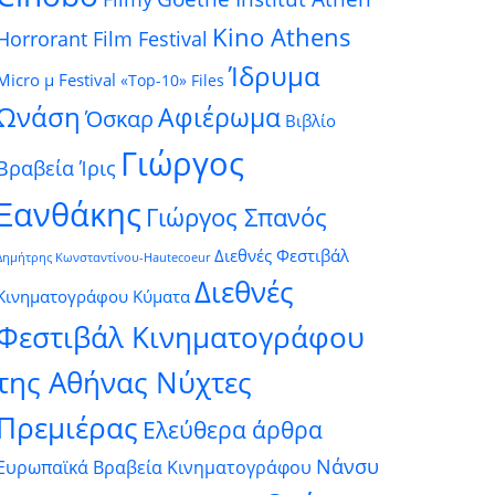
Kino Athens
Horrorant Film Festival
Ίδρυμα
Micro μ Festival
«Top-10» Files
Ωνάση
Αφιέρωμα
Όσκαρ
Βιβλίο
Γιώργος
Βραβεία Ίρις
Ξανθάκης
Γιώργος Σπανός
Διεθνές Φεστιβάλ
Δημήτρης Κωνσταντίνου-Hautecoeur
Διεθνές
Κινηματογράφου Κύματα
Φεστιβάλ Κινηματογράφου
της Αθήνας Νύχτες
Πρεμιέρας
Ελεύθερα άρθρα
Νάνσυ
Ευρωπαϊκά Βραβεία Κινηματογράφου