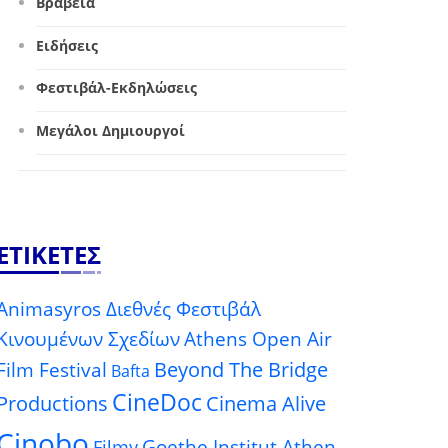
Βραβεία
Ειδήσεις
Φεστιβάλ-Εκδηλώσεις
Μεγάλοι Δημιουργοί
ΕΤΙΚΈΤΕΣ
Animasyros Διεθνές Φεστιβάλ
Κινουμένων Σχεδίων
Athens Open Air
Beyond The Bridge
Film Festival
Bafta
CineDoc
Productions
Cinema Alive
Cinobo
Goethe Institut Athen
Filmy