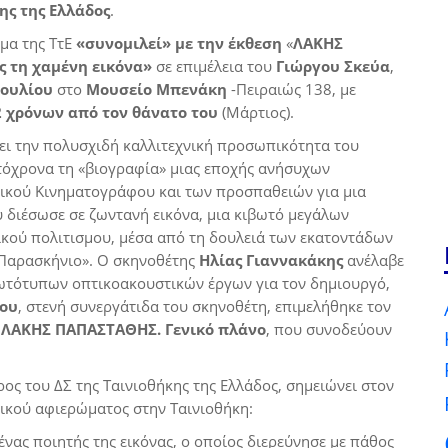
ης της Ελλάδος
.
μα της ΤτΕ
«συνομιλεί» με την έκθεση
«
ΛΑΚΗΣ
 τη χαμένη εικόνα»
σε επιμέλεια του
Γιώργου Σκεύα
,
Ιουλίου
στο
Μουσείο Μπενάκη
-Πειραιώς 138, με
 χρόνων από τον θάνατο του
(Μάρτιος).
σει την πολυσχιδή καλλιτεχνική προσωπικότητα του
τόχρονα τη «βιογραφία» μιας εποχής ανήσυχων
ικού Κινηματογράφου και των προσπαθειών για μια
 διέσωσε σε ζωντανή εικόνα, μια κιβωτό μεγάλων
κού πολιτισμου, μέσα από τη δουλειά των εκατοντάδων
Παρασκήνιο». Ο σκηνοθέτης
Ηλίας Γιαννακάκης
ανέλαβε
ωτότυπων οπτικοακουστικών έργων για τον δημιουργό,
κου
, στενή συνεργάτιδα του σκηνοθέτη, επιμελήθηκε τον
ο
ΛΑΚΗΣ ΠΑΠΑΣΤΑΘΗΣ. Γενικό πλάνο
, που συνοδεύουν
ρος του ΔΣ της Ταινιοθήκης της Ελλάδος, σημειώνει στον
ικού αφιερώματος στην Ταινιοθήκη:
νας ποιητής της εικόνας, ο οποίος διερεύνησε με πάθος