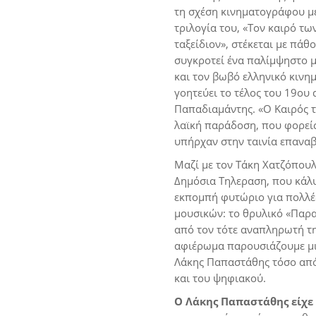
τη σχέση κινηματογράφου με
τριλογία του, «Τον καιρό τω
ταξείδιον», στέκεται με πάθ
συγκροτεί ένα παλίμψηστο μ
και τον βωβό ελληνικό κινη
γοητεύει το τέλος του 19ου 
Παπαδιαμάντης. «Ο Καιρός τω
λαϊκή παράδοση, που φορείς 
υπήρχαν στην ταινία επαναβι
Μαζί με τον Τάκη Χατζόπου
Δημόσια Τηλεραση, που κάλυψ
εκπομπή φυτώριο για πολλέ
μουσικών: το θρυλικό «Παρα
από τον τότε αναπληρωτή τη
αφιέρωμα παρουσιάζουμε μι
Λάκης Παπαστάθης τόσο από 
και του ψηφιακού.
Ο Λάκης Παπαστάθης είχε 