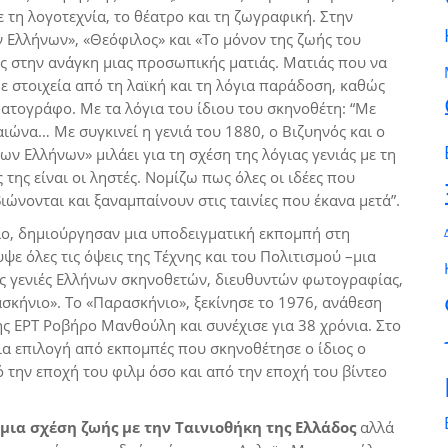
 τη λογοτεχνία, το θέατρο και τη ζωγραφική. Στην
ν Ελλήνων», «Θεόφιλος» και «Το μόνον της ζωής του
ος στην ανάγκη μιας προσωπικής ματιάς. Ματιάς που να
ε στοιχεία από τη λαϊκή και τη λόγια παράδοση, καθώς
ματογράφο. Με τα λόγια του ίδιου του σκηνοθέτη: “Με
αιώνα… Με συγκινεί η γενιά του 1880, ο Βιζυηνός και ο
ν Ελλήνων» μιλάει για τη σχέση της λόγιας γενιάς με τη
της είναι οι ληστές. Νομίζω πως όλες οι ιδέες που
ώνονται και ξαναμπαίνουν στις ταινίες που έκανα μετά”.
λο, δημιούργησαν μια υποδειγματική εκπομπή στη
ε όλες τις όψεις της Τέχνης και του Πολιτισμού –μια
ς γενιές Ελλήνων σκηνοθετών, διευθυντών φωτογραφίας,
σκήνιο». Το «Παρασκήνιο», ξεκίνησε το 1976, ανάθεση
ς ΕΡΤ Ροβήρο Μανθούλη και συνέχισε για 38 χρόνια. Στο
α επιλογή από εκπομπές που σκηνοθέτησε ο ίδιος ο
την εποχή του φιλμ όσο και από την εποχή του βίντεο
μια σχέση ζωής με την Ταινιοθήκη της Ελλάδος
αλλά