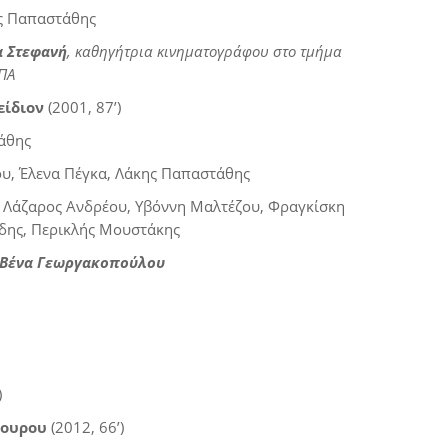
ς Παπαστάθης
α Στεφανή
,
καθηγήτρια κινηματογράφου στο τμήμα
ΚΠΑ
είδιον
(2001, 87’)
άθης
υ, Έλενα Πέγκα, Λάκης Παπαστάθης
 Λάζαρος Ανδρέου, Υβόννη Μαλτέζου, Φραγκίσκη
δης, Περικλής Μουστάκης
Βένα Γεωργακοπούλου
)
δουρου
(2012, 66’)