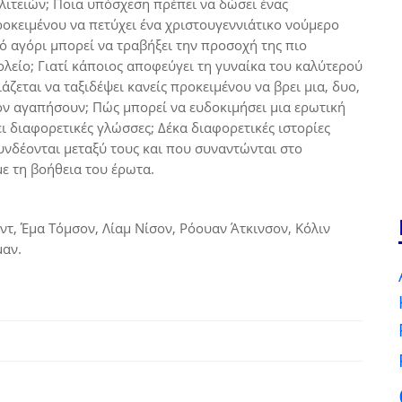
ιτειών; Ποια υπόσχεση πρέπει να δώσει ένας
οκειμένου να πετύχει ένα χριστουγεννιάτικο νούμερο
ρό αγόρι μπορεί να τραβήξει την προσοχή της πιο
λείο; Γιατί κάποιος αποφεύγει τη γυναίκα του καλύτερού
άζεται να ταξιδέψει κανείς προκειμένου να βρει μια, δυο,
τον αγαπήσουν; Πώς μπορεί να ευδοκιμήσει μια ερωτική
ει διαφορετικές γλώσσες; Δέκα διαφορετικές ιστορίες
νδέονται μεταξύ τους και που συναντώνται στο
με τη βοήθεια του έρωτα.
τ, Έμα Τόμσον, Λίαμ Νίσον, Ρόουαν Άτκινσον, Κόλιν
μαν.