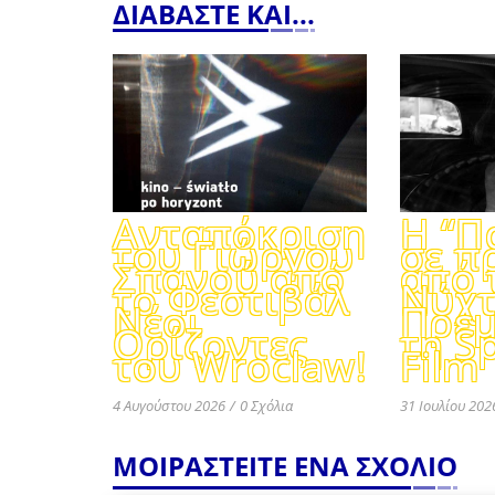
ΔΙΑΒΑΣΤΕ ΚΑΙ...
Ανταπόκριση
Η “Π
του Γιώργου
σε π
Σπανού από
από 
το Φεστιβάλ
Νύχτ
Νέοι
Πρεμ
Ορίζοντες
τη S
του Wroclaw!
Film
4 Αυγούστου 2026
/
0 Σχόλια
31 Ιουλίου 202
ΜΟΙΡΑΣΤΕΙΤΕ ΕΝΑ ΣΧΟΛΙΟ