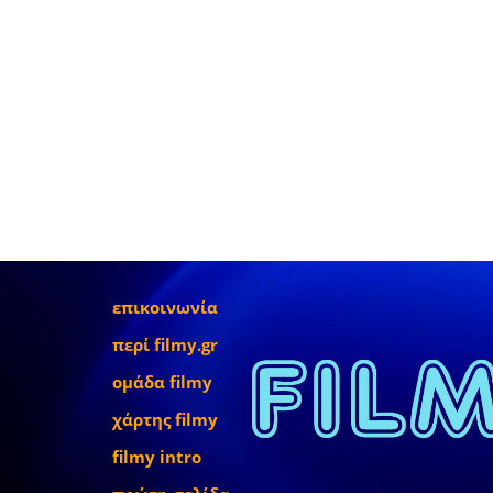
επικοινωνία
περί filmy.gr
ομάδα filmy
χάρτης filmy
filmy intro