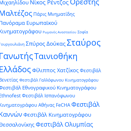
Ορέστης
Νίκος Ρέντζος
Μιχαηλίδου
Μαλτέζος
Πάρις Μνηματίδης
Πανόραμα Ευρωπαϊκού
Κινηματογράφου
Σοφία
Ρωμανός Αναστασίου
Σταύρος
Σπύρος Δούκας
Γουργουλιάνη
Γανωτής
Ταινιοθήκη
Ελλάδος
Φίλιππος Χατζίκος
Φεστιβάλ
Βενετίας
Φεστιβάλ Γαλλόφωνου Κινηματογράφου
Φεστιβάλ Εθνογραφικού Κινηματογράφου
Ethnofest
Φεστιβάλ Ισπανόφωνου
Φεστιβάλ
Κινηματογράφου Αθήνας FeCHA
Καννών
Φεστιβάλ Κινηματογράφου
Φεστιβάλ Ολυμπίας
Θεσσαλονίκης