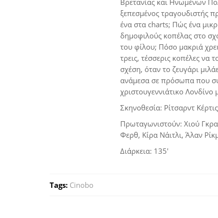
Βρετανίας και Ηνωμένων Πολ
ξεπεσμένος τραγουδιστής πρ
ένα στα charts; Πώς ένα μικ
δημοφιλούς κοπέλας στο σχο
του φίλου; Πόσο μακριά χρει
τρεις, τέσσερις κοπέλες να 
σχέση, όταν το ζευγάρι μιλά
ανάμεσα σε πρόσωπα που συ
χριστουγεννιάτικο Λονδίνο 
Σκηνοθεσία: Ρίτσαρντ Κέρτις
Πρωταγωνιστούν: Χιού Γκραν
Φερθ, Κίρα Νάιτλι, Άλαν Ρίκ
Διάρκεια: 135′
Tags:
Cinobo