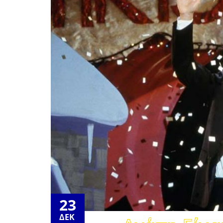
23
ΔΕΚ