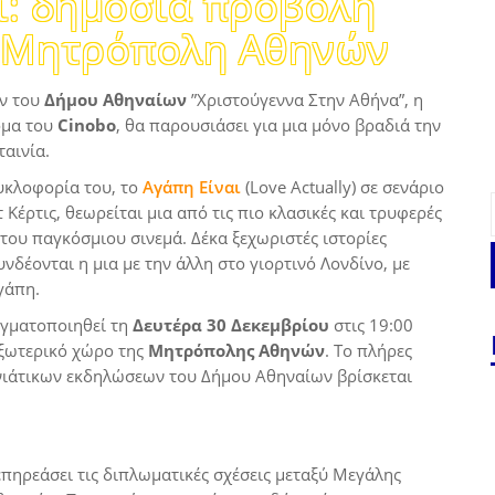
ι: δημόσια προβολή
η Μητρόπολη Αθηνών
ν του
Δήμου Αθηναίων
”Χριστούγεννα Στην Αθήνα”,
η
ρμα του
Cinobo
, θα παρουσιάσει για μια μόνο βραδιά την
ταινία.
υκλοφορία του, το
Αγάπη Είναι
(Love Actually) σε σενάριο
 Κέρτις, θεωρείται μια από τις πιο κλασικές και τρυφερές
 του παγκόσμιου σινεμά. Δέκα ξεχωριστές ιστορίες
δέονται η μια με την άλλη στο γιορτινό Λονδίνο, με
γάπη.
γματοποιηθεί τη
Δευτέρα 30 Δεκεμβρίου
στις 19:00
εξωτερικό χώρο της
Μητρόπολης Αθηνών
. To πλήρες
ιάτικων εκδηλώσεων του Δήμου Αθηναίων βρίσκεται
επηρεάσει τις διπλωματικές σχέσεις μεταξύ Μεγάλης