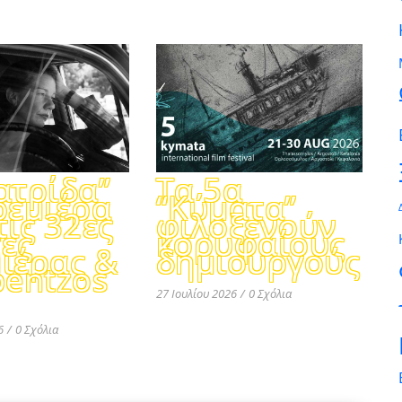
ατρίδα”
Τα 5α
ρεμιέρα
“Κύματα”
τις 32ες
φιλοξενούν
ες
κορυφαίους
ιέρας &
δημιουργούς
pentzos
27 Ιουλίου 2026
/
0 Σχόλια
6
/
0 Σχόλια