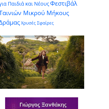
Φεστιβάλ
για Παιδιά και Νέους
Ταινιών Μικρού Μήκους
Δράμας
Χρυσές Σφαίρες