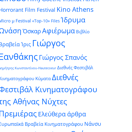
Kino Athens
Horrorant Film Festival
Ίδρυμα
Micro μ Festival
«Top-10» Files
Ωνάση
Αφιέρωμα
Όσκαρ
Βιβλίο
Γιώργος
Βραβεία Ίρις
Ξανθάκης
Γιώργος Σπανός
Διεθνές Φεστιβάλ
Δημήτρης Κωνσταντίνου-Hautecoeur
Διεθνές
Κινηματογράφου Κύματα
Φεστιβάλ Κινηματογράφου
της Αθήνας Νύχτες
Πρεμιέρας
Ελεύθερα άρθρα
Νάνσυ
Ευρωπαϊκά Βραβεία Κινηματογράφου