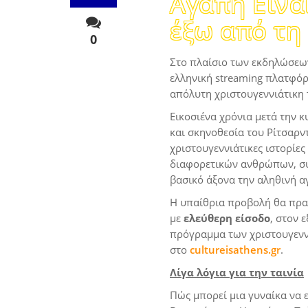
Αγάπη Είνα
έξω από τ
0
Στο πλαίσιο των εκδηλώσεω
ελληνική streaming πλατφό
απόλυτη χριστουγεννιάτικη 
Εικοσιένα χρόνια μετά την κ
και σκηνοθεσία του Ρίτσαρντ
χριστουγεννιάτικες ιστορίες
διαφορετικών ανθρώπων, συν
βασικό άξονα την αληθινή α
Η υπαίθρια προβολή θα πρα
με
ελεύθερη είσοδο
, στον 
πρόγραμμα των χριστουγενν
στο
cultureisathens.gr
.
Λίγα λόγια για την ταινία
Πώς μπορεί μια γυναίκα να 