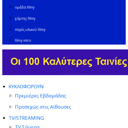
ομάδα filmy
χάρτης filmy
πηγές υλικού filmy
filmy intro
ΚΥΚΛΟΦΟΡΟΥΝ
Πρεμιέρες Εβδομάδας
Προσεχώς στις Αίθουσες
TV/STREAMING
TV Σήμερα