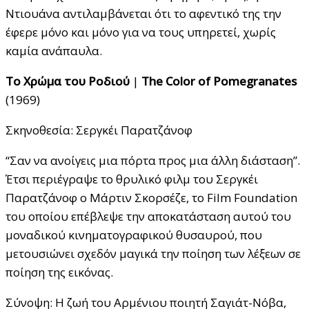
Ντιουάνα αντιλαμβάνεται ότι το αφεντικό της την
έφερε μόνο και μόνο για να τους υπηρετεί, χωρίς
καμία ανάπαυλα.
Το
Χρώμα
του
Ροδιού
|
The Color of Pomegranates
(1969)
Σκηνοθεσία: Σεργκέι Παρατζάνοφ
“Σαν να ανοίγεις μια πόρτα προς μια άλλη διάσταση”.
Έτσι περιέγραψε το θρυλικό φιλμ του Σεργκέι
Παρατζάνοφ ο Μάρτιν Σκορσέζε, το Film Foundation
του οποίου επέβλεψε την αποκατάσταση αυτού του
μοναδικού κινηματογραφικού θυσαυρού, που
μετουσιώνει σχεδόν μαγικά την ποίηση των λέξεων σε
ποίηση της εικόνας.
Σύνοψη: Η ζωή του Αρμένιου ποιητή Σαγιάτ-Νόβα,