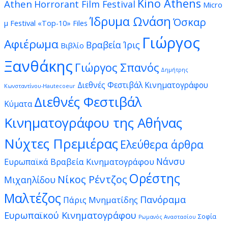
Kino Athens
Athen
Horrorant Film Festival
Micro
Ίδρυμα Ωνάση
Όσκαρ
μ Festival
«Top-10» Files
Γιώργος
Αφιέρωμα
Βραβεία Ίρις
Βιβλίο
Ξανθάκης
Γιώργος Σπανός
Δημήτρης
Διεθνές Φεστιβάλ Κινηματογράφου
Κωνσταντίνου-Hautecoeur
Διεθνές Φεστιβάλ
Κύματα
Κινηματογράφου της Αθήνας
Νύχτες Πρεμιέρας
Ελεύθερα άρθρα
Νάνσυ
Ευρωπαϊκά Βραβεία Κινηματογράφου
Ορέστης
Νίκος Ρέντζος
Μιχαηλίδου
Μαλτέζος
Πανόραμα
Πάρις Μνηματίδης
Ευρωπαϊκού Κινηματογράφου
Σοφία
Ρωμανός Αναστασίου