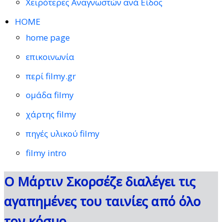
Χειρότερες Αναγνωστών ανά Είδος
HOME
home page
επικοινωνία
περί filmy.gr
ομάδα filmy
χάρτης filmy
πηγές υλικού filmy
filmy intro
Ο Μάρτιν Σκορσέζε διαλέγει τις
αγαπημένες του ταινίες από όλο
τον κόσμο