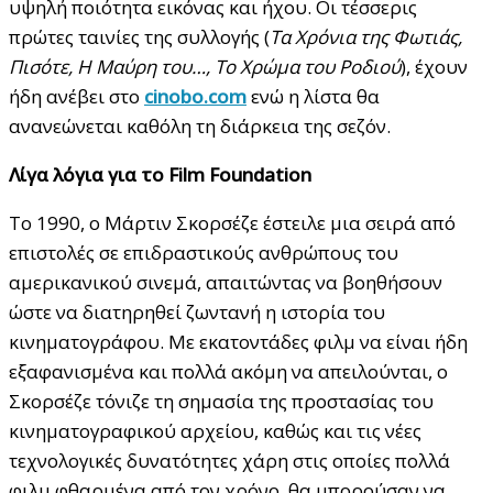
υψηλή ποιότητα εικόνας και ήχου. Οι τέσσερις
πρώτες ταινίες της συλλογής (
Τα Χρόνια της Φωτιάς,
Πισότε, Η Μαύρη του…, Το Χρώμα του Ροδιού
), έχουν
ήδη ανέβει στο
cinobo.com
ενώ η λίστα θα
ανανεώνεται καθόλη τη διάρκεια της σεζόν.
Λίγα λόγια για το Film Foundation
Το 1990, ο Μάρτιν Σκορσέζε έστειλε μια σειρά από
επιστολές σε επιδραστικούς ανθρώπους του
αμερικανικού σινεμά, απαιτώντας να βοηθήσουν
ώστε να διατηρηθεί ζωντανή η ιστορία του
κινηματογράφου. Με εκατοντάδες φιλμ να είναι ήδη
εξαφανισμένα και πολλά ακόμη να απειλούνται, ο
Σκορσέζε τόνιζε τη σημασία της προστασίας του
κινηματογραφικού αρχείου, καθώς και τις νέες
τεχνολογικές δυνατότητες χάρη στις οποίες πολλά
φιλμ φθαρμένα από τον χρόνο, θα μπορούσαν να