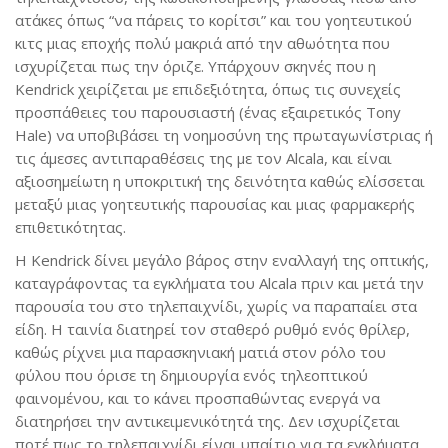
ατάκες όπως “να πάρεις το κορίτσι” και του γοητευτικού
κιτς μιας εποχής πολύ μακριά από την αθωότητα που
ισχυρίζεται πως την όριζε. Υπάρχουν σκηνές που η
Kendrick χειρίζεται με επιδεξιότητα, όπως τις συνεχείς
προσπάθειες του παρουσιαστή (ένας εξαιρετικός Tony
Hale) να υποβιβάσει τη νοημοσύνη της πρωταγωνίστριας ή
τις άμεσες αντιπαραθέσεις της με τον Alcala, και είναι
αξιοσημείωτη η υποκριτική της δεινότητα καθώς ελίσσεται
μεταξύ μιας γοητευτικής παρουσίας και μιας φαρμακερής
επιθετικότητας.
Η Kendrick δίνει μεγάλο βάρος στην εναλλαγή της οπτικής,
καταγράφοντας τα εγκλήματα του Alcala πριν και μετά την
παρουσία του στο τηλεπαιχνίδι, χωρίς να παραπαίει στα
είδη. Η ταινία διατηρεί τον σταθερό ρυθμό ενός θρίλερ,
καθώς ρίχνει μια παρασκηνιακή ματιά στον ρόλο του
φύλου που όρισε τη δημιουργία ενός τηλεοπτικού
φαινομένου, και το κάνει προσπαθώντας ενεργά να
διατηρήσει την αντικειμενικότητά της. Δεν ισχυρίζεται
ποτέ πως το τηλεπαιχνίδι είναι υπαίτιο για τα εγκλήματα