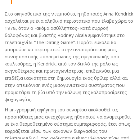
Στο σκηνοθετικό της ντεμπούτο, η ηθοποιός Anna Kendrick
ασχολείται με ένα αληθινό περιστατικό που έλαβε χώρα το
1978, όταν ο -ακόμα ασύλληπτος- κατά συρροή
δολοφόνος και βιαστής Rodney Alcala εμφανίστηκε στο
τηλεπαιχνίδι “The Dating Game”. Παρότι εύκολα θα
μπορούσε να περιοριστεί στην αναπαράσταση μιας
συναρπαστικής υποσημείωσης της αμερικανικής ποπ
κουλτούρας, η Kendrick, από τον διπλό της ρόλο ως
σκηνοθέτριας και πρωταγωνίστριας, επιδεικνύει μια
επιδέξια ικανότητα στη δημιουργία ενός θρίλερ αλλά και
στην απεικόνιση ενός μισογυνιστικού συστήματος που
προμοτάρει τη βία υπό την κάλυψη της καλοπροαίρετης
ψυχαγωγίας.
Η μη-γραμμική αφήγηση του σεναρίου ακολουθεί τις
προσπάθειες μιας ανερχόμενης ηθοποιού να αναμετρηθεί
με ένα θεσμοθετημένο σύστημα συμπεριφοράς, έτσι όπως
εκφράζεται μέσω των κανόνων διεργασίας του
τηλεπαιχνιδιού, της κωδικοποιημένης γλώσσας πίσω από