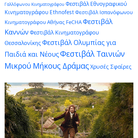
Φεστιβάλ Εθνογραφικού
Γαλλόφωνου Κινηματογράφου
Κινηματογράφου Ethnofest
Φεστιβάλ Ισπανόφωνου
Φεστιβάλ
Κινηματογράφου Αθήνας FeCHA
Καννών
Φεστιβάλ Κινηματογράφου
Φεστιβάλ Ολυμπίας για
Θεσσαλονίκης
Φεστιβάλ Ταινιών
Παιδιά και Νέους
Μικρού Μήκους Δράμας
Χρυσές Σφαίρες