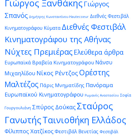
Γιώργος Ξανθάκης
Γιώργος
Σπανός
Διεθνές Φεστιβάλ
Δημήτρης Κωνσταντίνου-Hautecoeur
Διεθνές Φεστιβάλ
Κινηματογράφου Κύματα
Κινηματογράφου της Αθήνας
Νύχτες Πρεμιέρας
Ελεύθερα άρθρα
Νάνσυ
Ευρωπαϊκά Βραβεία Κινηματογράφου
Ορέστης
Νίκος Ρέντζος
Μιχαηλίδου
Μαλτέζος
Πανόραμα
Πάρις Μνηματίδης
Ευρωπαϊκού Κινηματογράφου
Σοφία
Ρωμανός Αναστασίου
Σταύρος
Σπύρος Δούκας
Γουργουλιάνη
Γανωτής
Ταινιοθήκη Ελλάδος
Φίλιππος Χατζίκος
Φεστιβάλ Βενετίας
Φεστιβάλ