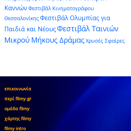
Καννών
Φεστιβάλ Κινηματογράφου
Φεστιβάλ Ολυμπίας για
Θεσσαλονίκης
Φεστιβάλ Ταινιών
Παιδιά και Νέους
Μικρού Μήκους Δράμας
Χρυσές Σφαίρες
επικοινωνία
περί filmy.gr
ομάδα filmy
χάρτης filmy
filmy intro