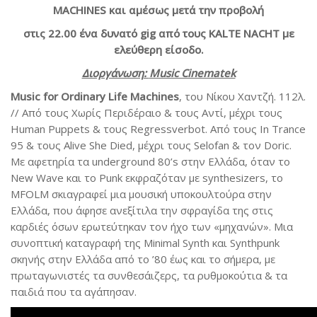
MACHINES
και αμέσως μετά την προβολή
στις 22.00 ένα δυνατό
gig
από τους
KALTE NACHT
με
ελεύθερη είσοδο.
Διοργάνωση:
Music Cinematek
Music for Ordinary Life Machines
, του Νίκου Χαντζή. 112λ.
// Από τους Χωρίς Περιδέραιο & τους Αντί, μέχρι τους
Human Puppets & τους Regressverbot. Aπό τους In Trance
95 & τους Alive She Died, μέχρι τους Selofan & τον Doric.
Mε αφετηρία τα underground 80’s στην Ελλάδα, όταν το
New Wave και το Punk εκφραζόταν με synthesizers, το
MFOLM σκιαγραφεί μια μουσική υποκουλτούρα στην
Ελλάδα, που άφησε ανεξίτιλα την σφραγίδα της στις
καρδιές όσων ερωτεύτηκαν τον ήχο των «μηχανών». Μια
συνοπτική καταγραφή της Minimal Synth και Synthpunk
σκηνής στην Ελλάδα από το ’80 έως και το σήμερα, με
πρωταγωνιστές τα συνθεσάιζερς, τα ρυθμοκούτια & τα
παιδιά που τα αγάπησαν.