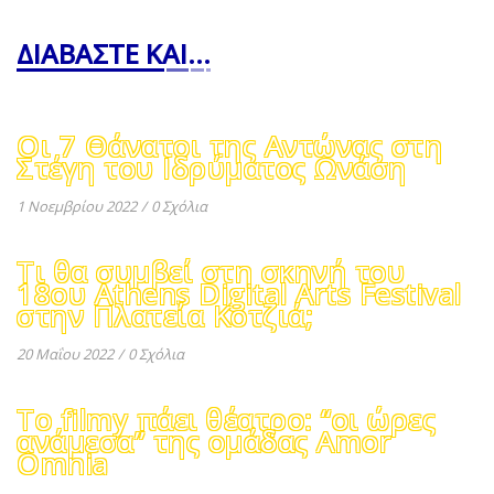
ΔΙΑΒΑΣΤΕ ΚΑΙ...
Οι 7 Θάνατοι της Αντώνας στη
Στέγη του Ιδρύματος Ωνάση
1 Νοεμβρίου 2022
/
0 Σχόλια
Τι θα συμβεί στη σκηνή του
18ου Athens Digital Arts Festival
στην Πλατεία Κοτζιά;
20 Μαΐου 2022
/
0 Σχόλια
Το filmy πάει θέατρο: “οι ώρες
ανάμεσα” της ομάδας Αmor
Omnia