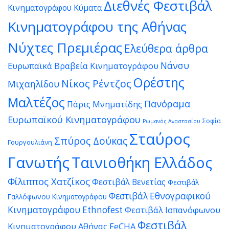
Διεθνές Φεστιβάλ
Κινηματογράφου Κύματα
Κινηματογράφου της Αθήνας
Νύχτες Πρεμιέρας
Ελεύθερα άρθρα
Νάνσυ
Ευρωπαϊκά Βραβεία Κινηματογράφου
Ορέστης
Νίκος Ρέντζος
Μιχαηλίδου
Μαλτέζος
Πανόραμα
Πάρις Μνηματίδης
Ευρωπαϊκού Κινηματογράφου
Σοφία
Ρωμανός Αναστασίου
Σταύρος
Σπύρος Δούκας
Γουργουλιάνη
Γανωτής
Ταινιοθήκη Ελλάδος
Φίλιππος Χατζίκος
Φεστιβάλ Βενετίας
Φεστιβάλ
Φεστιβάλ Εθνογραφικού
Γαλλόφωνου Κινηματογράφου
Κινηματογράφου Ethnofest
Φεστιβάλ Ισπανόφωνου
Φεστιβάλ
Κινηματογράφου Αθήνας FeCHA