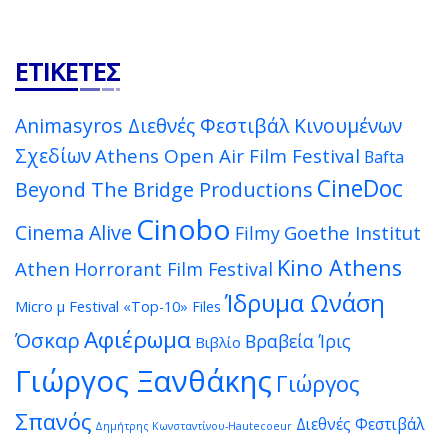
ΕΤΙΚΈΤΕΣ
Animasyros Διεθνές Φεστιβάλ Κινουμένων
Σχεδίων
Athens Open Air Film Festival
Bafta
CineDoc
Beyond The Bridge Productions
Cinobo
Cinema Alive
Goethe Institut
Filmy
Kino Athens
Athen
Horrorant Film Festival
Ίδρυμα Ωνάση
Micro μ Festival
«Top-10» Files
Αφιέρωμα
Όσκαρ
Βραβεία Ίρις
Βιβλίο
Γιώργος Ξανθάκης
Γιώργος
Σπανός
Διεθνές Φεστιβάλ
Δημήτρης Κωνσταντίνου-Hautecoeur