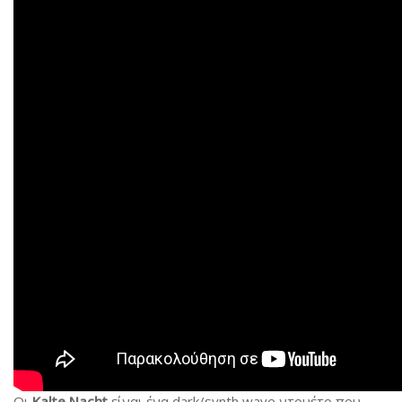
Οι
Kalte Nacht
είναι ένα dark/synth wave ντουέτο που