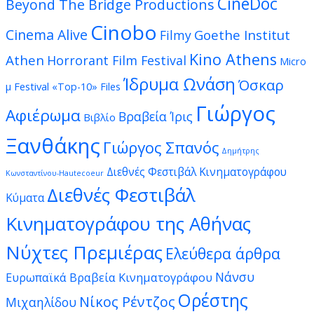
CineDoc
Beyond The Bridge Productions
Cinobo
Cinema Alive
Goethe Institut
Filmy
Kino Athens
Athen
Horrorant Film Festival
Micro
Ίδρυμα Ωνάση
Όσκαρ
μ Festival
«Top-10» Files
Γιώργος
Αφιέρωμα
Βραβεία Ίρις
Βιβλίο
Ξανθάκης
Γιώργος Σπανός
Δημήτρης
Διεθνές Φεστιβάλ Κινηματογράφου
Κωνσταντίνου-Hautecoeur
Διεθνές Φεστιβάλ
Κύματα
Κινηματογράφου της Αθήνας
Νύχτες Πρεμιέρας
Ελεύθερα άρθρα
Νάνσυ
Ευρωπαϊκά Βραβεία Κινηματογράφου
Ορέστης
Νίκος Ρέντζος
Μιχαηλίδου