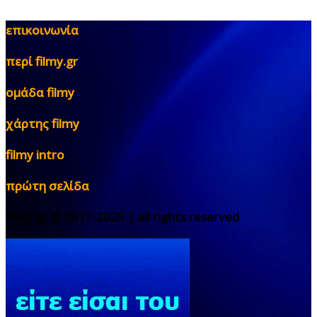
επικοινωνία
περί filmy.gr
ομάδα filmy
χάρτης filmy
filmy intro
πρώτη σελίδα
filmy.gr © 2017-2025 | all rights reserved