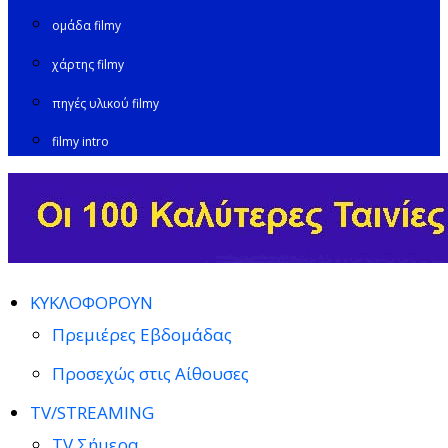
ομάδα filmy
χάρτης filmy
πηγές υλικού filmy
filmy intro
ΚΥΚΛΟΦΟΡΟΥΝ
Πρεμιέρες Εβδομάδας
Προσεχώς στις Αίθουσες
TV/STREAMING
TV Σήμερα