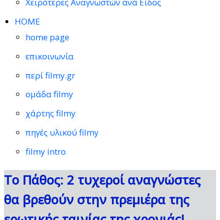
Χειρότερες Αναγνωστών ανά Είδος
HOME
home page
επικοινωνία
περί filmy.gr
ομάδα filmy
χάρτης filmy
πηγές υλικού filmy
filmy intro
Το Πάθος: 2 τυχεροί αναγνώστες
θα βρεθούν στην πρεμιέρα της
ερωτικής ταινίας της χρονιάς!