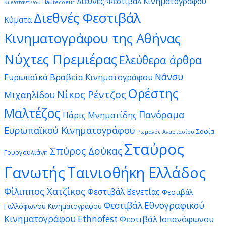
Διεθνές Φεστιβάλ Κινηματογράφου
Κωνσταντίνου-Hautecoeur
Διεθνές Φεστιβάλ
Κύματα
Κινηματογράφου της Αθήνας
Νύχτες Πρεμιέρας
Ελεύθερα άρθρα
Νάνσυ
Ευρωπαϊκά Βραβεία Κινηματογράφου
Ορέστης
Νίκος Ρέντζος
Μιχαηλίδου
Μαλτέζος
Πανόραμα
Πάρις Μνηματίδης
Ευρωπαϊκού Κινηματογράφου
Σοφία
Ρωμανός Αναστασίου
Σταύρος
Σπύρος Δούκας
Γουργουλιάνη
Γανωτής
Ταινιοθήκη Ελλάδος
Φίλιππος Χατζίκος
Φεστιβάλ Βενετίας
Φεστιβάλ
Φεστιβάλ Εθνογραφικού
Γαλλόφωνου Κινηματογράφου
Κινηματογράφου Ethnofest
Φεστιβάλ Ισπανόφωνου