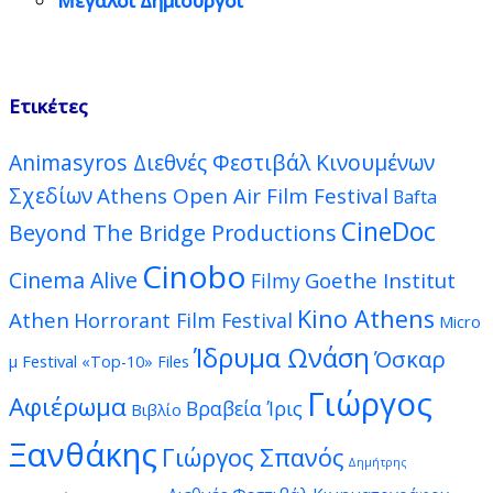
Μεγάλοι Δημιουργοί
Ετικέτες
Animasyros Διεθνές Φεστιβάλ Κινουμένων
Σχεδίων
Athens Open Air Film Festival
Bafta
CineDoc
Beyond The Bridge Productions
Cinobo
Cinema Alive
Goethe Institut
Filmy
Kino Athens
Athen
Horrorant Film Festival
Micro
Ίδρυμα Ωνάση
Όσκαρ
μ Festival
«Top-10» Files
Γιώργος
Αφιέρωμα
Βραβεία Ίρις
Βιβλίο
Ξανθάκης
Γιώργος Σπανός
Δημήτρης