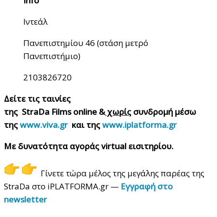
Info
Ιντεάλ
Πανεπιστημίου 46 (στάση μετρό
Πανεπιστήμιο)
2103826720
Δείτε τις ταινίες
της
StraDa
Films
online
&
χωρίς
συνδρομή μέσω
της
www.viva.gr
και της
www.iplatforma.gr
Με δυνατότητα αγοράς
virtual
εισιτηρίου.
Γίνετε τώρα μέλος της μεγάλης παρέας της
StraDa στο iPLATFORMA.gr —
Εγγραφή στο
newsletter