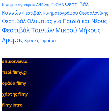
Φεστιβάλ
Κινηματογράφου Αθήνας FeCHA
Καννών
Φεστιβάλ Κινηματογράφου Θεσσαλονίκης
Φεστιβάλ Ολυμπίας για Παιδιά και Νέους
Φεστιβάλ Ταινιών Μικρού Μήκους
Δράμας
Χρυσές Σφαίρες
επικοινωνία
περί filmy.gr
ομάδα filmy
χάρτης filmy
filmy intro