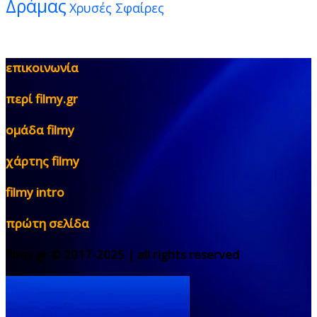
Δράμας
Χρυσές Σφαίρες
επικοινωνία
περί filmy.gr
ομάδα filmy
χάρτης filmy
filmy intro
πρώτη σελίδα
filmy.gr © 2017-2025 | all rights reserved