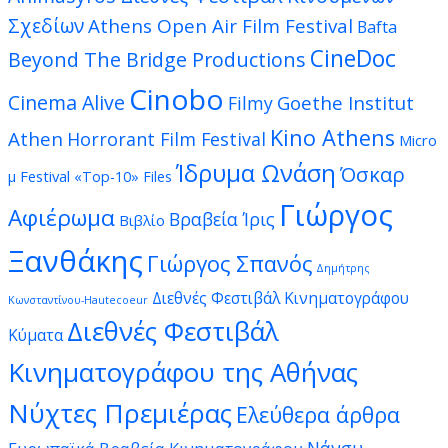
Σχεδίων
Athens Open Air Film Festival
Bafta
CineDoc
Beyond The Bridge Productions
Cinobo
Cinema Alive
Goethe Institut
Filmy
Kino Athens
Athen
Horrorant Film Festival
Micro
Ίδρυμα Ωνάση
Όσκαρ
μ Festival
«Top-10» Files
Γιώργος
Αφιέρωμα
Βραβεία Ίρις
Βιβλίο
Ξανθάκης
Γιώργος Σπανός
Δημήτρης
Διεθνές Φεστιβάλ Κινηματογράφου
Κωνσταντίνου-Hautecoeur
Διεθνές Φεστιβάλ
Κύματα
Κινηματογράφου της Αθήνας
Νύχτες Πρεμιέρας
Ελεύθερα άρθρα
Νάνσυ