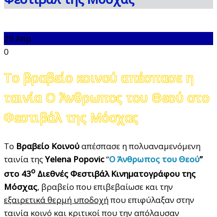
29
Απρ
0
Το βραβείο κοινού απέσπασε η
ταινία Ο Άνθρωπος του Θεού στο
Φεστιβάλ της Μόσχας
Το
Βραβείο Κοινού
απέσπασε η πολυαναμενόμενη
ταινία της
Yelena Popovic
“
Ο Άνθρωπος του Θεού
”
ο
στο 43
Διεθνές Φεστιβάλ Κινηματογράφου της
Μόσχας
, βραβείο που επιβεβαίωσε και την
εξαιρετικά θερμή υποδοχή
που επιφύλαξαν στην
ταινία κοινό και κριτικοί που την απόλαυσαν