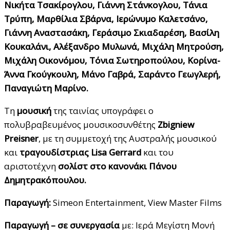
Νικήτα Τσακίρογλου, Γιάννη Στάνκογλου, Τάνια
Τρύπη, Μαρθίλια Σβάρνα, Ιερώνυμο Καλετσάνο,
Γιάννη Αναστασάκη, Γεράσιμο Σκιαδαρέση, Βασίλη
Κουκαλάνι, Αλέξανδρο Μυλωνά, Μιχάλη Μητρούση,
Μιχάλη Οικονόμου, Τόνια Σωτηροπούλου, Κορίνα-
Άννα Γκούγκουλη, Μάνο Γαβρά, Σαράντο Γεωγλερή,
Παναγιώτη Μαρίνο.
Τη
μουσική
της ταινίας υπογράφει ο
πολυβραβευμένος μουσικοσυνθέτης
Ζ
bigniew
Preisner
, με τη συμμετοχή της Αυστραλής μουσικού
και
τραγουδίστριας
Lisa
Gerrard
και του
αριστοτέχνη
σολίστ στο κανονάκι
Πάνου
Δημητρακόπουλου
.
Παραγωγή
:
Simeon Entertainment, View Master Films
Παραγωγή – σε συνεργασία
με: Ιερά Μεγίστη Μονή