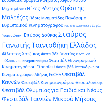
Ευρωπαϊκά Βραβεία Κινηματογράφου
Ορέστης
Νίκος Ρέντζος
Μιχαηλίδου
Μαλτέζος
Πανόραμα
Πάρις Μνηματίδης
Ευρωπαϊκού Κινηματογράφου
Σοφία
Ρωμανός Αναστασίου
Σταύρος
Σπύρος Δούκας
Γουργουλιάνη
Γανωτής
Ταινιοθήκη Ελλάδος
Φίλιππος Χατζίκος
Φεστιβάλ Βενετίας
Φεστιβάλ
Φεστιβάλ Εθνογραφικού
Γαλλόφωνου Κινηματογράφου
Κινηματογράφου Ethnofest
Φεστιβάλ Ισπανόφωνου
Φεστιβάλ
Κινηματογράφου Αθήνας FeCHA
Καννών
Φεστιβάλ Κινηματογράφου Θεσσαλονίκης
Φεστιβάλ Ολυμπίας για Παιδιά και Νέους
Φεστιβάλ Ταινιών Μικρού Μήκους