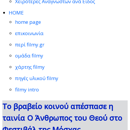
Χειρότερες Αναγνωστών ανά Είδος
HOME
home page
επικοινωνία
περί filmy.gr
ομάδα filmy
χάρτης filmy
πηγές υλικού filmy
filmy intro
Το βραβείο κοινού απέσπασε η
ταινία Ο Άνθρωπος του Θεού στο
Φεστιβάλ της Μόσχας