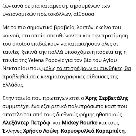
ζωντανά σε μια κατάμεστη, τηρουμένων των
υγειονομικών πρωτοκόλλων, αίθουσα.
Με το πιο σημαντικό βραβείο, λοιπόν, εκείνο του
κοινού, στο οποίο απευθύνονται και την προτίμηση
του οποίου επιδιώκουν να κατακτήσουν όλες οι
ταινίες, ξεκινά την πολλά υποσχόμενη πορεία της η
ταινία της Yelena Popovic για τον βίο του Αγίου
Νεκταρίου που
, μόλις το επιτρέψουν οι συνθήκες, θα
προβληθεί στις κινηματογραφικές αίθουσες της
Ελλάδας.
Στην ταινία που πρωταγωνιστεί ο
Άρης Σερβετάλης
συμμετέχει ένα εξαιρετικό πολυπρόσωπο καστ που
αποτελείται από τους διεθνούς φήμης ηθοποιούς
Αλεξάντερ Πετρόφ
και
Mickey Rourke
και τους
Έλληνες
Χρήστο Λούλη
,
Καρυοφυλλιά Καραμπέτη,