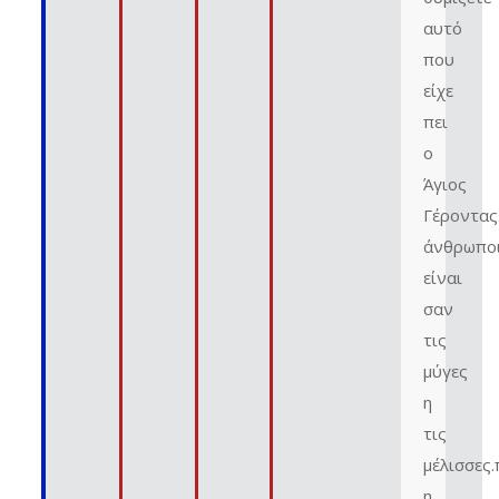
αυτό
που
είχε
πει
ο
Άγιος
Γέροντας
άνθρωπο
είναι
σαν
τις
μύγες
η
τις
μέλισσες.
η