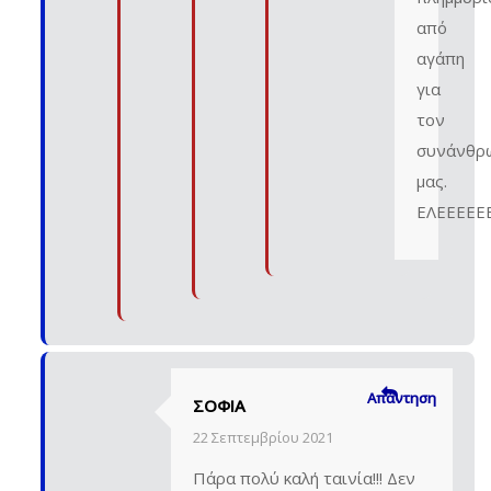
από
αγάπη
για
τον
συνάνθρ
μας.
ΕΛΕΕΕΕΕ
Απάντηση
ΣΟΦΙΑ
22 Σεπτεμβρίου 2021
Πάρα πολύ καλή ταινία!!! Δεν