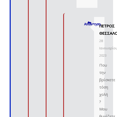
Απάντηση
ΠΈΤΡΟΣ
ΘΕΣΣΑΛ
28
Ιανουαρίο
2023
Που
την
βρίσκετε
τόση
χολή
?
Μου
θυμίζετε