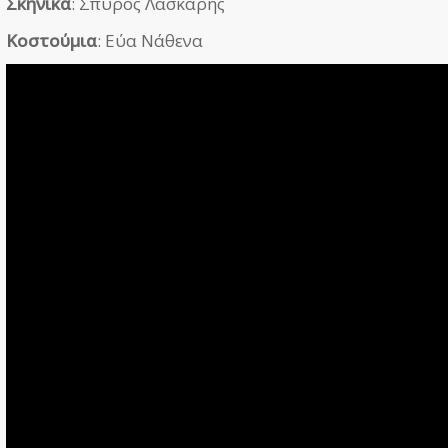
Σκηνικά
: Σπύρος Λάσκαρης
Κοστούμια
: Εύα Νάθενα