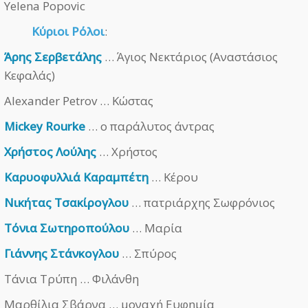
Yelena Popovic
Κύριοι Ρόλοι
:
Άρης Σερβετάλης
… Άγιος Νεκτάριος (Αναστάσιος
Κεφαλάς)
Alexander Petrov … Κώστας
Mickey Rourke
… ο παράλυτος άντρας
Χρήστος Λούλης
… Χρήστος
Καρυοφυλλιά Καραμπέτη
… Κέρου
Νικήτας Τσακίρογλου
… πατριάρχης Σωφρόνιος
Τόνια Σωτηροπούλου
… Μαρία
Γιάννης Στάνκογλου
… Σπύρος
Τάνια Τρύπη … Φιλάνθη
Μαρθίλια Σβάρνα … μοναχή Ευφημία