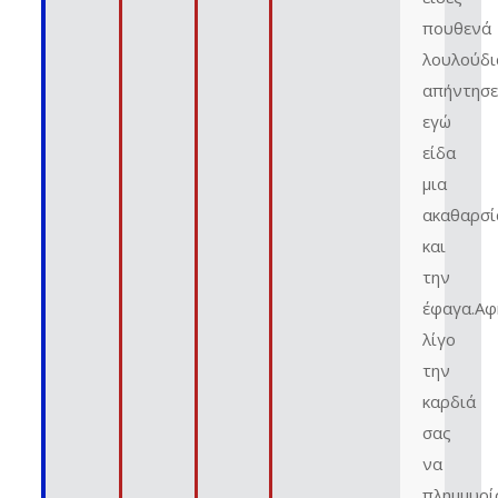
πουθενά
λουλούδι
απήντησε
εγώ
είδα
μια
ακαθαρσί
και
την
έφαγα.Αφ
λίγο
την
καρδιά
σας
να
πλημμυρί