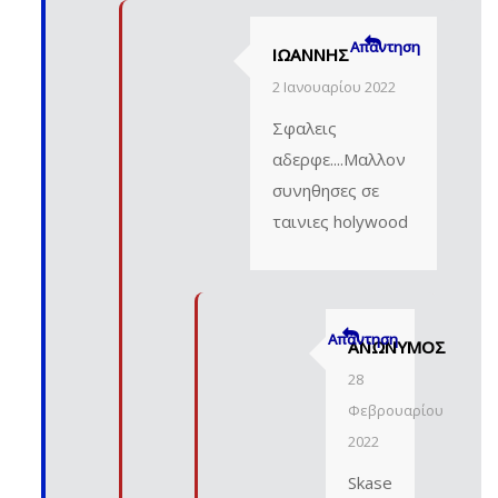
Απάντηση
ΙΩΑΝΝΗΣ
2 Ιανουαρίου 2022
Σφαλεις
αδερφε....Μαλλον
συνηθησες σε
ταινιες holywood
Απάντηση
ΑΝΏΝΥΜΟΣ
28
Φεβρουαρίου
2022
Skase