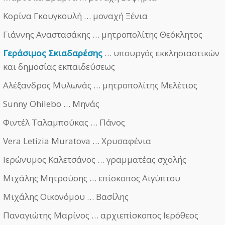
Κορίνα Γκουγκουλή … μοναχή Ξένια
Γιάννης Αναστασάκης … μητροπολίτης Θεόκλητος
Γεράσιμος Σκιαδαρέσης
… υπουργός εκκλησιαστικών
και δημοσίας εκπαιδεύσεως
Αλέξανδρος Μυλωνάς … μητροπολίτης Μελέτιος
Sunny Ohilebo … Μηνάς
Φιντέλ Ταλαμπούκας … Πάνος
Vera Letizia Muratova … Χρυσαφένια
Ιερώνυμος Καλετσάνος … γραμματέας σχολής
Μιχάλης Μητρούσης … επίσκοπος Αιγύπτου
Μιχάλης Οικονόμου … Βασίλης
Παναγιώτης Μαρίνος … αρχιεπίσκοπος Ιερόθεος