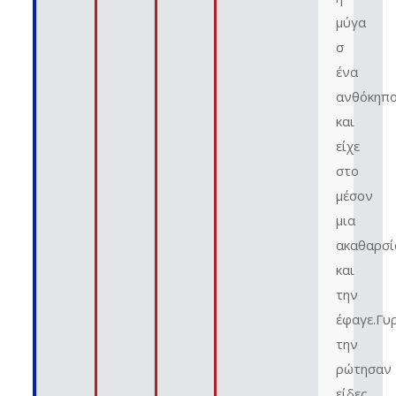
μύγα
σ
ένα
ανθόκηπ
και
είχε
στο
μέσον
μια
ακαθαρσί
και
την
έφαγε.Γυ
την
ρώτησαν
είδες