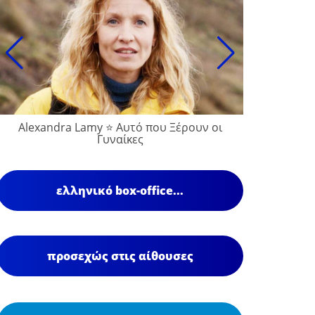
Alexandra Lamy ⭐ Αυτό που Ξέρουν οι
François
Γυναίκες
ελληνικό box-office...
προσεχώς στις αίθουσες