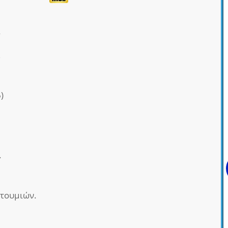
y
α
)
.
τουμιών.