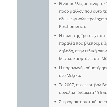
Είναι πολλές οι σεναριακ
πόσο μάλλον που αυτό τε
εδώ ως φινάλε προέρχοντ
Posthomerica.
Η πόλη της Τροίας χτίστη
παραλία που βλέπουμε β
Δηλαδή, στην τελική σκην
Μεξικό και φτάνει στη Μ
Η παραγωγή καθυστέρησε
στο Μεξικό.
Το 2007, στο φεστιβάλ Βερ
συνολική διάρκεια 196 λ
Στη χαρακτηριστική μονομα