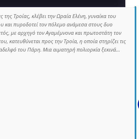
ς της Τροίας, κλέβει την Ωραία Ελένη, γυναίκα του
υ και πυροδοτεί τον πόλεμο ανάμεσα στους δυο
ατός, με αρχηγό τον Αγαμέμνονα και πρωτοστάτη τον
ου, κατευθύνεται προς την Τροία, η οποία στηρίζει τις
ν αδελφό του Πάρη. Μια αιματηρή πολιορκία ξεκινά…