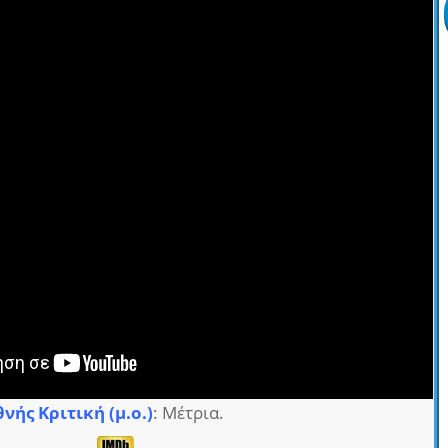
θνής Κριτική (μ.ο.)
: Μέτρια.