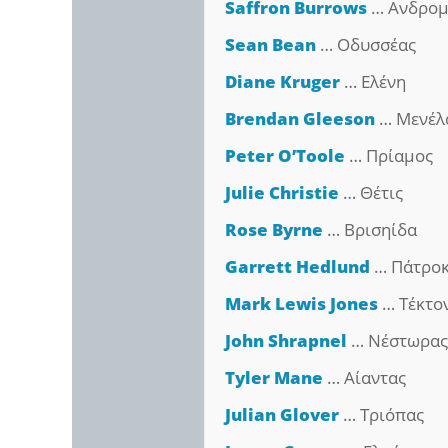
Saffron Burrows
… Ανδρομ
Sean Bean
… Οδυσσέας
Diane Kruger
… Ελένη
Brendan Gleeson
… Μενέλ
Peter O’Toole
… Πρίαμος
Julie Christie
… Θέτις
Rose Byrne
… Βρισηίδα
Garrett Hedlund
… Πάτροκ
Mark Lewis Jones
… Τέκτο
John Shrapnel
… Νέστωρα
Tyler Mane
… Αίαντας
Julian Glover
… Τριόπας