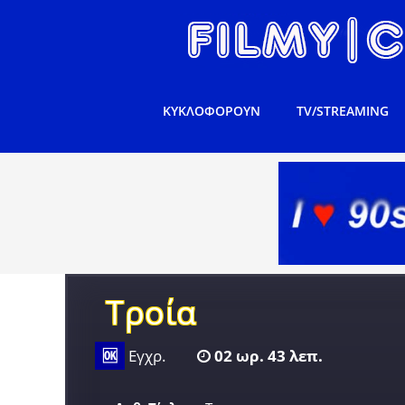
ΚΥΚΛΟΦΟΡΟΥΝ
TV/STREAMING
Τροία
🆗
Εγχρ.
02 ωρ. 43 λεπ.