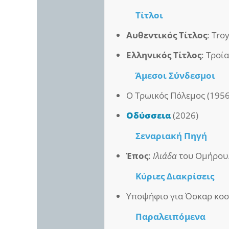
Τίτλοι
Αυθεντικός Τίτλος
: Tro
Ελληνικός Τίτλος
: Τροί
Άμεσοι
Σύνδεσμοι
Ο Τρωικός Πόλεμος (1956
Οδύσσεια
(2026)
Σεναριακή Πηγή
Έπος
:
Ιλιάδα
του Ομήρου
Κύριες Διακρίσεις
Υποψήφιο για Όσκαρ κοσ
Παραλειπόμενα