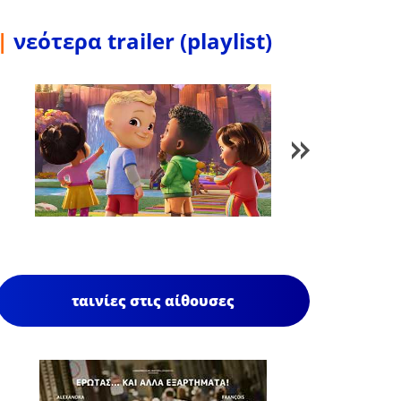
|
νεότερα trailer (playlist)
1
/
85
ταινίες στις αίθουσες