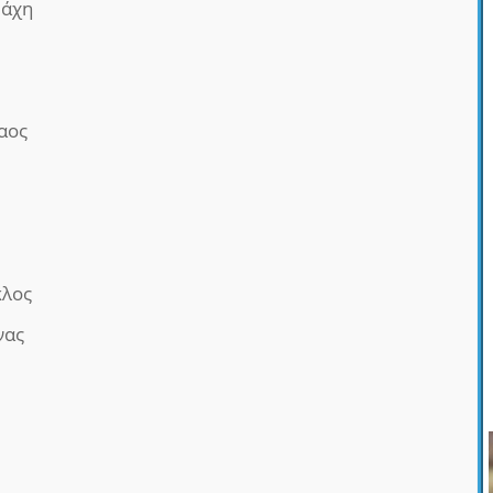
άχη
αος
λος
νας
ς