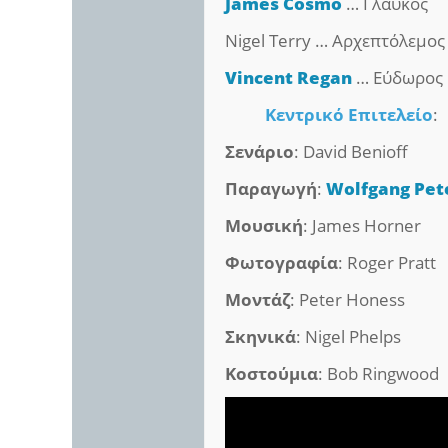
James Cosmo
… Γλαύκος
Nigel Terry … Αρχεπτόλεμος
Vincent Regan
… Εύδωρος
Κεντρικό Επιτελείο
:
Σενάριο
: David Benioff
Παραγωγή
:
Wolfgang Pet
Μουσική
: James Horner
Φωτογραφία
: Roger Pratt
Μοντάζ
: Peter Honess
Σκηνικά
: Nigel Phelps
Κοστούμια
: Bob Ringwood