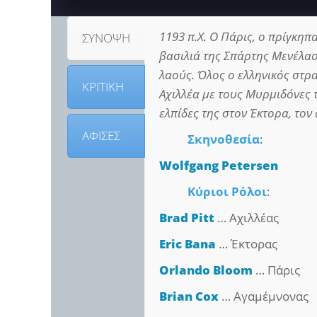
1193 π.Χ. Ο Πάρις, ο πρίγκηπα
ΣΥΝΟΨΗ
βασιλιά της Σπάρτης Μενέλαο
λαούς. Όλος ο ελληνικός στρ
ΚΡΙΤΙΚΗ
Αχιλλέα με τους Μυρμιδόνες τ
ελπίδες της στον Έκτορα, το
ΑΦΙΣΕΣ
Σκηνοθεσία
:
Wolfgang Petersen
Κύριοι Ρόλοι
:
Brad Pitt
… Αχιλλέας
Eric Bana
… Έκτορας
Orlando Bloom
… Πάρις
Brian Cox
… Αγαμέμνονας