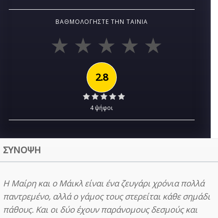
ΒΑΘΜΟΛΟΓΉΣΤΕ ΤΗΝ ΤΑΙΝΊΑ
2.8
4 ψήφοι
ΣΥΝΟΨΗ
Η Μαίρη και ο Μάικλ είναι ένα ζευγάρι χρόνια πολλά
παντρεμένο, αλλά ο γάμος τους στερείται κάθε σημάδι
πάθους. Και οι δύο έχουν παράνομους δεσμούς και