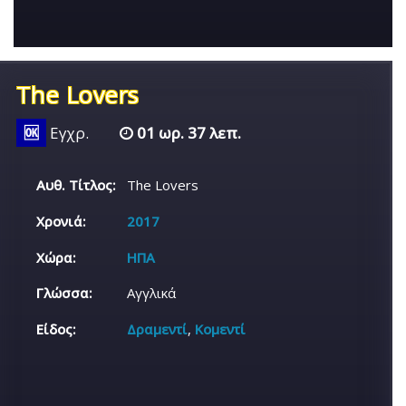
The Lovers
🆗
Εγχρ.
01 ωρ. 37 λεπ.
Αυθ. Τίτλος:
The Lovers
Χρονιά:
2017
Χώρα:
ΗΠΑ
Γλώσσα:
Αγγλικά
Είδος:
Δραμεντί
,
Κομεντί