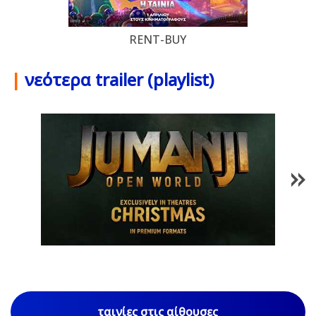
RENT-BUY
|
νεότερα trailer (playlist)
1
/
85
ταινίες στις αίθουσες