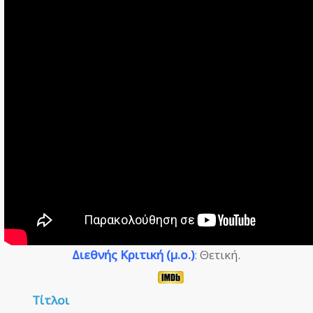
Διεθνής Κριτική (μ.ο.)
: Θετική.
Τίτλοι