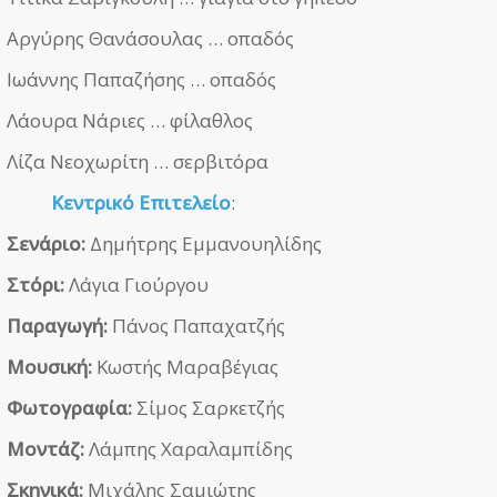
Αργύρης Θανάσουλας … οπαδός
Ιωάννης Παπαζήσης … οπαδός
Λάουρα Νάριες … φίλαθλος
Λίζα Νεοχωρίτη … σερβιτόρα
Κεντρικό Επιτελείο
:
Σενάριο:
Δημήτρης Εμμανουηλίδης
Στόρι:
Λάγια Γιούργου
Παραγωγή:
Πάνος Παπαχατζής
Μουσική:
Κωστής Μαραβέγιας
Φωτογραφία:
Σίμος Σαρκετζής
Μοντάζ:
Λάμπης Χαραλαμπίδης
Σκηνικά:
Μιχάλης Σαμιώτης