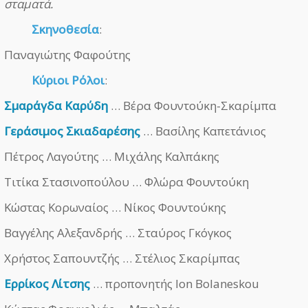
σταματά.
Σκηνοθεσία
:
Παναγιώτης Φαφούτης
Κύριοι Ρόλοι
:
Σμαράγδα Καρύδη
… Βέρα Φουντούκη-Σκαρίμπα
Γεράσιμος Σκιαδαρέσης
… Βασίλης Καπετάνιος
Πέτρος Λαγούτης … Μιχάλης Καλπάκης
Τιτίκα Στασινοπούλου … Φλώρα Φουντούκη
Κώστας Κορωναίος … Νίκος Φουντούκης
Βαγγέλης Αλεξανδρής … Σταύρος Γκόγκος
Χρήστος Σαπουντζής … Στέλιος Σκαρίμπας
Ερρίκος Λίτσης
… προπονητής Ion Bolaneskou