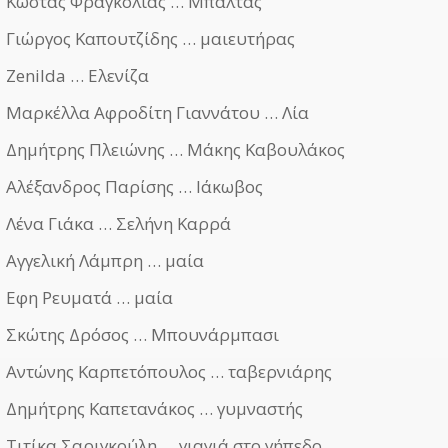
Κώστας Φραγκολιάς … Μπαλτάς
Γιώργος Καπουτζίδης … μαιευτήρας
Zenilda … Ελενίζα
Μαρκέλλα Αφροδίτη Γιαννάτου … Λία
Δημήτρης Πλειώνης … Μάκης Καβουλάκος
Αλέξανδρος Παρίσης … Ιάκωβος
Λένα Γιάκα … Σελήνη Καρρά
Αγγελική Λάμπρη … μαία
Εφη Ρευματά … μαία
Σκώτης Δρόσος … Μπουνάρμπασι
Αντώνης Καρπετόπουλος … ταβερνιάρης
Δημήτρης Καπετανάκος … γυμναστής
Τιτίκα Σαριγκούλη … γιαγιά στο γήπεδο