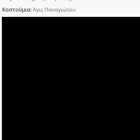
Κοστούμια:
Άγις Παναγιώτου