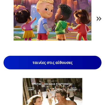
1
/
85
ταινίες στις αίθουσες