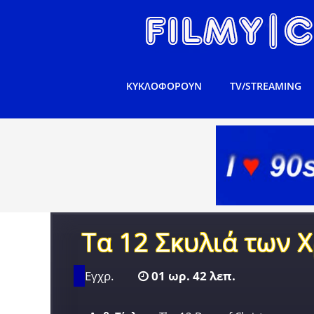
ΚΥΚΛΟΦΟΡΟΥΝ
TV/STREAMING
Τα 12 Σκυλιά των 
Εγχρ.
01 ωρ. 42 λεπ.