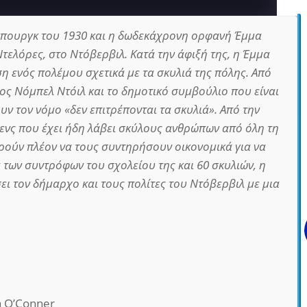
σμπουργκ του 1930 και η δωδεκάχρονη ορφανή Έμμα
 Ντελόρες, στο Ντόβερβιλ. Κατά την άφιξή της, η Έμμα
ση ενός πολέμου σχετικά με τα σκυλιά της πόλης. Από
χος Νόμπελ Ντόιλ και το δημοτικό συμβούλιο που είναι
ν τον νόμο «δεν επιτρέπονται τα σκυλιά». Από την
ίβενς που έχει ήδη λάβει σκύλους ανθρώπων από όλη τη
ρούν πλέον να τους συντηρήσουν οικονομικά για να
 των συντρόφων του σχολείου της και 60 σκυλιών, η
ει τον δήμαρχο και τους πολίτες του Ντόβερβιλ με μια
a O’Conner