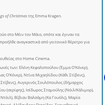
gs of Christmas
της Emma Kragen.
ύο στο Μέιν τον Μάιο, οπότε και έγιναν τα
 προήλθε αναγκαστικά από γειτονικό θέρετρο για
πευθείας στο Home Cinema.
 φωνές των: Ελένη Κεφαλοπούλου (Έμμα Ο’Κόνερ),
ς Ο’Κόνερ), Ντίνα Μιχαηλίδου (Κάθι Στίβενς),
Στίβενς), Αυγερινός Σουλόπουλος (δήμαρχος
ου (σερίφης), Ισίδωρος Σταμούλης (Νόιλ/Κάλιμορ),
Ντόιλ), Βίβιαν Βαλσάμη (Κα Γουόλς), Μαρία
Μακρή, Αλέξανδρος Πετρίδης. Σκηνοθετική