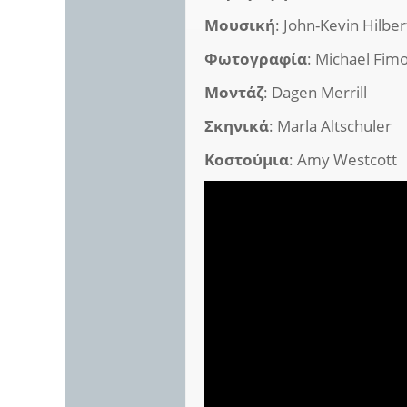
Μουσική
: John-Kevin Hilber
Φωτογραφία
: Michael Fim
Μοντάζ
: Dagen Merrill
Σκηνικά
: Marla Altschuler
Κοστούμια
: Amy Westcott