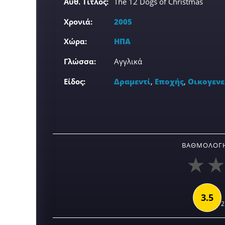
Αυθ. Τίτλος:
The 12 Dogs of Christmas
Χρονιά:
2005
Χώρα:
ΗΠΑ
Γλώσσα:
Αγγλικά
Είδος:
Δραμεντί
,
Εποχής
,
Οικογενε
ΒΑΘΜΟΛΟΓΉ
3.5
2