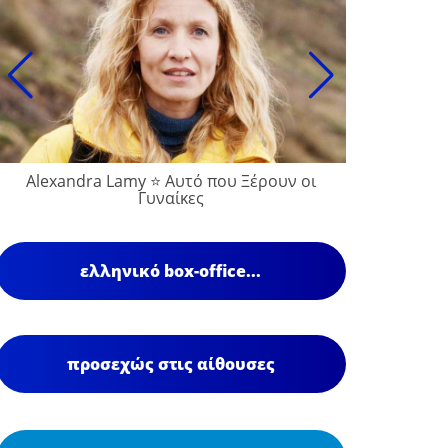
Alexandra Lamy ⭐ Αυτό που Ξέρουν οι
François
Γυναίκες
ελληνικό box-office...
προσεχώς στις αίθουσες