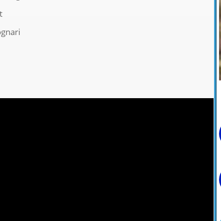
t
ognari