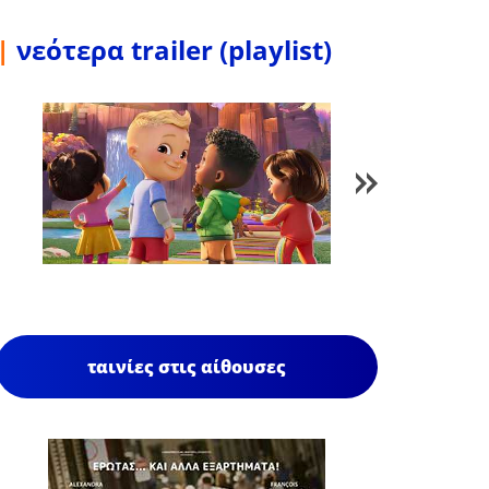
|
νεότερα trailer (playlist)
1
/
85
ταινίες στις αίθουσες