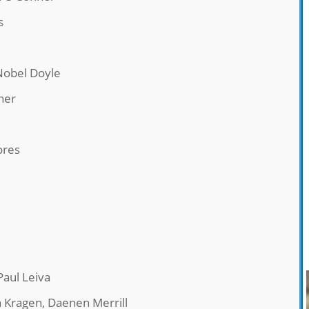
s
Nobel Doyle
ner
ores
 Paul Leiva
n Kragen, Daenen Merrill