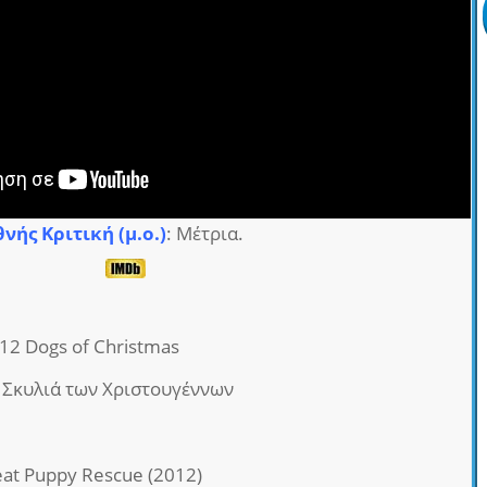
θνής Κριτική (μ.ο.)
: Μέτρια.
 12 Dogs of Christmas
2 Σκυλιά των Χριστουγέννων
eat Puppy Rescue (2012)