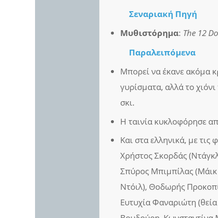
Σεναριακή Πηγή
Μυθιστόρημα
:
The 12 Do
Παραλειπόμενα
Μπορεί να έκανε ακόμα κρ
γυρίσματα, αλλά το χιόνι
σκι.
Η ταινία κυκλοφόρησε α
Και στα ελληνικά, με τις
Χρήστος Σκορδάς (Ντάγκλα
Σπύρος Μπιμπίλας (Μάικ 
Ντόιλ), Θοδωρής Προκοπί
Ευτυχία Φαναριώτη (θεία 
Βουδούρη, Κωνσταντίνα 