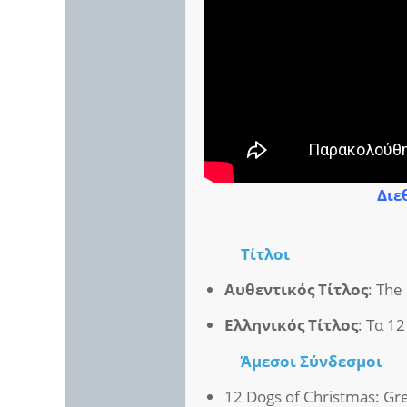
Διε
Τίτλοι
Αυθεντικός Τίτλος
: The
Ελληνικός Τίτλος
: Τα 1
Άμεσοι
Σύνδεσμοι
12 Dogs of Christmas: Gr