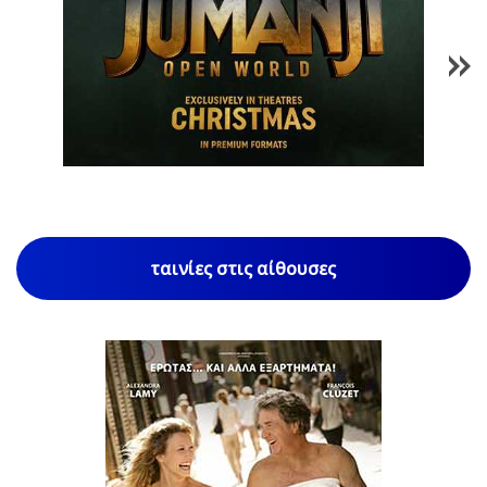
1
/
85
ταινίες στις αίθουσες