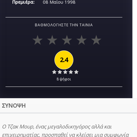
Πρεμιέρα:
08 Μαΐου 1998
ΒΑΘΜΟΛΟΓΉΣΤΕ ΤΗΝ ΤΑΙΝΊΑ
2.4
8 ψήφοι
ΣΥΝΟΨΗ
Ο Τζακ Μουρ, ένας μεγαλοδικηγόρος αλλά και
επιχειρηματίας, προσπαθεί να κλείσει μια συμφωνία