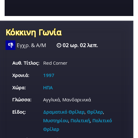
Κόκκινη Γωνία
👎
Εγχρ. & Α/Μ
02 ωρ. 02 λεπ.
Αυθ. Τίτλος:
Red Corner
Χρονιά:
1997
Χώρα:
ΗΠΑ
Γλώσσα:
Αγγλικά, Μανδαρινικά
Είδος:
Δραματικό Θρίλερ
,
Θρίλερ
,
Μυστηρίου
,
Πολιτική
,
Πολιτικό
Θρίλερ