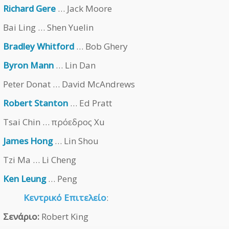
Richard Gere
… Jack Moore
Bai Ling … Shen Yuelin
Bradley Whitford
… Bob Ghery
Byron Mann
… Lin Dan
Peter Donat … David McAndrews
Robert Stanton
… Ed Pratt
Tsai Chin … πρόεδρος Xu
James Hong
… Lin Shou
Tzi Ma … Li Cheng
Ken Leung
… Peng
Κεντρικό Επιτελείο
:
Σενάριο:
Robert King