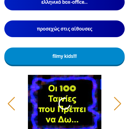
ελληνικό box-office...
προσεχώς στις αίθουσες
filmy kids!!!