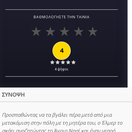
ΒΑΘΜΟΛΟΓΉΣΤΕ ΤΗΝ ΤΑΙΝΊΑ
4
4 ψήφοι
ΣΥΝΟΨΗ
Προσπαθώντας να τα βγάλει πέρα μετά από μια
μετακόμιση στην πόλη με τη μητέρα του, ο Έλμερ το
σκάει αναζητώντας το Άγριο Νησί και έναν νεαρό