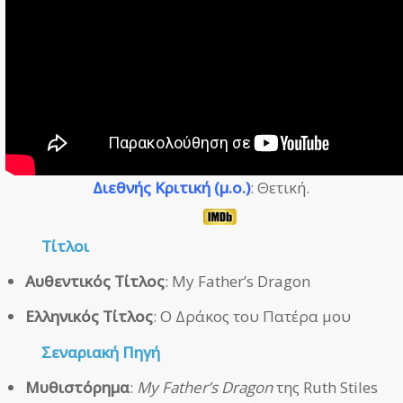
Διεθνής Κριτική (μ.ο.)
: Θετική.
Τίτλοι
Αυθεντικός Τίτλος
: My Father’s Dragon
Ελληνικός Τίτλος
: Ο Δράκος του Πατέρα μου
Σεναριακή Πηγή
Μυθιστόρημα
:
My Father’s Dragon
της Ruth Stiles