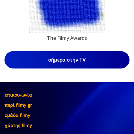
The Filmy Awards
σήμερα στην TV
επικοινωνία
περί filmy.gr
ομάδα filmy
χάρτης filmy