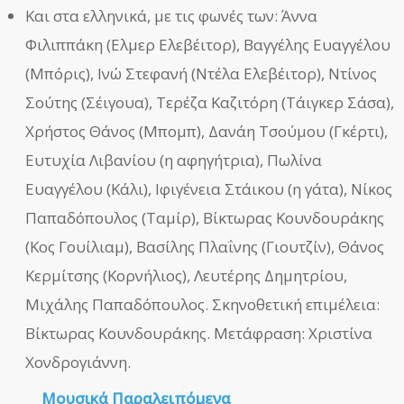
Και στα ελληνικά, με τις φωνές των: Άννα
Φιλιππάκη (Ελμερ Ελεβέιτορ), Βαγγέλης Ευαγγέλου
(Μπόρις), Ινώ Στεφανή (Ντέλα Ελεβέιτορ), Ντίνος
Σούτης (Σέιγουα), Τερέζα Καζιτόρη (Τάιγκερ Σάσα),
Χρήστος Θάνος (Μπομπ), Δανάη Τσούμου (Γκέρτι),
Ευτυχία Λιβανίου (η αφηγήτρια), Πωλίνα
Ευαγγέλου (Κάλι), Ιφιγένεια Στάικου (η γάτα), Νίκος
Παπαδόπουλος (Ταμίρ), Βίκτωρας Κουνδουράκης
(Κος Γουίλιαμ), Βασίλης Πλαΐνης (Γιουτζίν), Θάνος
Κερμίτσης (Κορνήλιος), Λευτέρης Δημητρίου,
Μιχάλης Παπαδόπουλος. Σκηνοθετική επιμέλεια:
Βίκτωρας Κουνδουράκης. Μετάφραση: Χριστίνα
Χονδρογιάννη.
Μουσικά Παραλειπόμενα