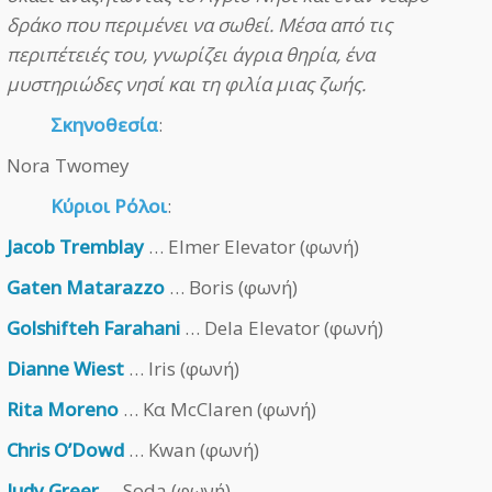
δράκο που περιμένει να σωθεί. Μέσα από τις
περιπέτειές του, γνωρίζει άγρια θηρία, ένα
μυστηριώδες νησί και τη φιλία μιας ζωής.
Σκηνοθεσία
:
Nora Twomey
Κύριοι Ρόλοι
:
Jacob Tremblay
… Elmer Elevator (φωνή)
Gaten Matarazzo
… Boris (φωνή)
Golshifteh Farahani
… Dela Elevator (φωνή)
Dianne Wiest
… Iris (φωνή)
Rita Moreno
… Κα McClaren (φωνή)
Chris O’Dowd
… Kwan (φωνή)
Judy Greer
… Soda (φωνή)