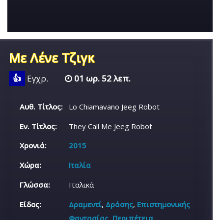
Με Λένε Τζιγκ
👍
Εγχρ.
01 ωρ. 52 λεπ.
Αυθ. Τίτλος:
Lo Chiamavano Jeeg Robot
Εν. Τίτλος:
They Call Me Jeeg Robot
Χρονιά:
2015
Χώρα:
Ιταλία
Γλώσσα:
Ιταλικά
Είδος:
Δραμεντί
,
Δράσης
,
Επιστημονικής
Φαντασίας
,
Περιπέτεια
,