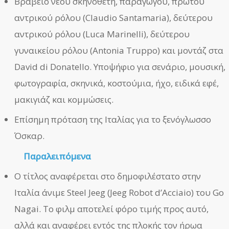
Βραβείο νέου σκηνοθέτη, παραγωγού, πρώτου
αντρικού ρόλου (Claudio Santamaria), δεύτερου
αντρικού ρόλου (Luca Marinelli), δεύτερου
γυναικείου ρόλου (Antonia Truppo) και μοντάζ στα
David di Donatello. Υποψήφιο για σενάριο, μουσική,
φωτογραφία, σκηνικά, κοστούμια, ήχο, ειδικά εφέ,
μακιγιάζ και κομμώσεις.
Επίσημη πρόταση της Ιταλίας για το ξενόγλωσσο
Όσκαρ.
Παραλειπόμενα
Ο τίτλος αναφέρεται στο δημοφιλέστατο στην
Ιταλία άνιμε Steel Jeeg (Jeeg Robot d’Acciaio) του Go
Nagai. Το φιλμ αποτελεί φόρο τιμής προς αυτό,
αλλά και αναφέρει εντός της πλοκής τον ήρωα