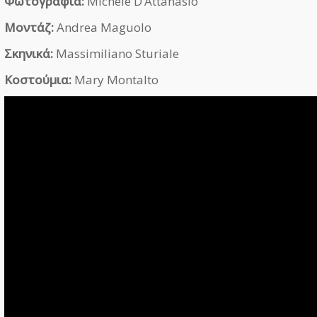
Φωτογραφία:
Michele D’Attanasio
Μοντάζ:
Andrea Maguolo
Σκηνικά:
Massimiliano Sturiale
Κοστούμια:
Mary Montalto