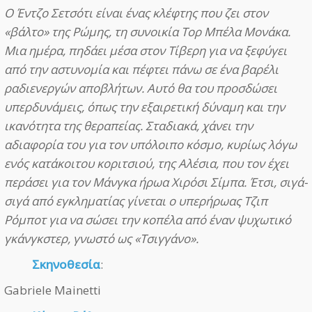
Ο Έντζο Σετσότι είναι ένας κλέφτης που ζει στον
«βάλτο» της Ρώμης, τη συνοικία Τορ Μπέλα Μονάκα.
Μια ημέρα, πηδάει μέσα στον Τίβερη για να ξεφύγει
από την αστυνομία και πέφτει πάνω σε ένα βαρέλι
ραδιενεργών αποβλήτων. Αυτό θα του προσδώσει
υπερδυνάμεις, όπως την εξαιρετική δύναμη και την
ικανότητα της θεραπείας. Σταδιακά, χάνει την
αδιαφορία του για τον υπόλοιπο κόσμο, κυρίως λόγω
ενός κατάκοιτου κοριτσιού, της Αλέσια, που τον έχει
περάσει για τον Μάνγκα ήρωα Χιρόσι Σίμπα. Έτσι, σιγά-
σιγά από εγκληματίας γίνεται ο υπερήρωας Τζιπ
Ρόμποτ για να σώσει την κοπέλα από έναν ψυχωτικό
γκάνγκστερ, γνωστό ως «Τσιγγάνο».
Σκηνοθεσία
:
Gabriele Mainetti