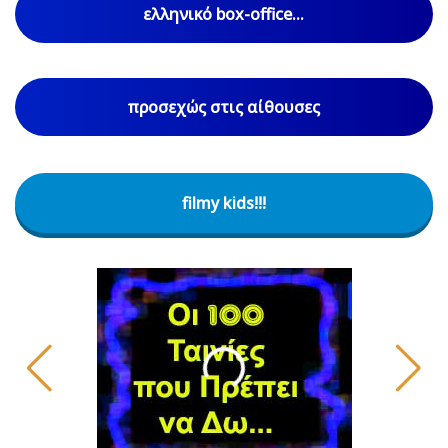
ελληνικό box-office...
προσεχώς στις αίθουσες
filmy kids!!!