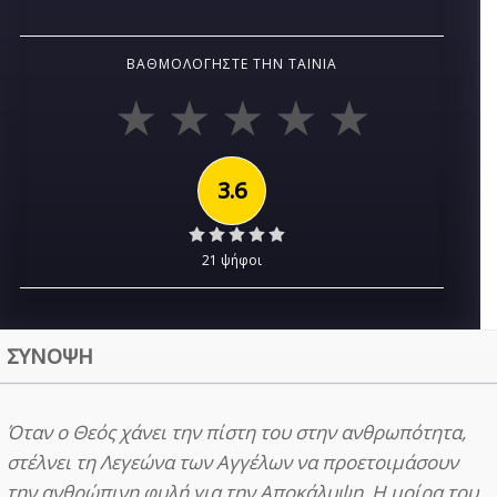
ΒΑΘΜΟΛΟΓΉΣΤΕ ΤΗΝ ΤΑΙΝΊΑ
3.6
21 ψήφοι
ΣΥΝΟΨΗ
Όταν ο Θεός χάνει την πίστη του στην ανθρωπότητα,
στέλνει τη Λεγεώνα των Αγγέλων να προετοιμάσουν
την ανθρώπινη φυλή για την Αποκάλυψη. Η μοίρα του