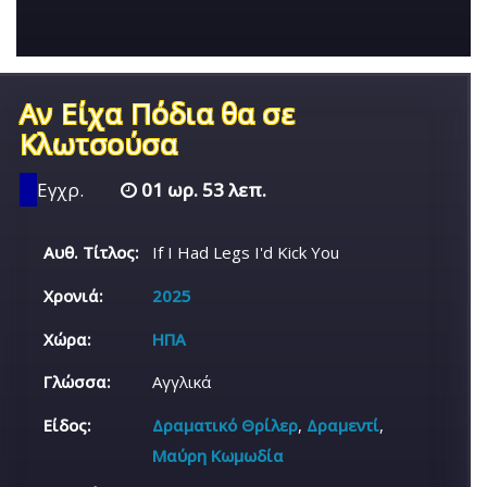
Αν Είχα Πόδια θα σε
Κλωτσούσα
Εγχρ.
01 ωρ. 53 λεπ.
Αυθ. Τίτλος:
If I Had Legs I'd Kick You
Χρονιά:
2025
Χώρα:
ΗΠΑ
Γλώσσα:
Αγγλικά
Είδος:
Δραματικό Θρίλερ
,
Δραμεντί
,
Μαύρη Κωμωδία