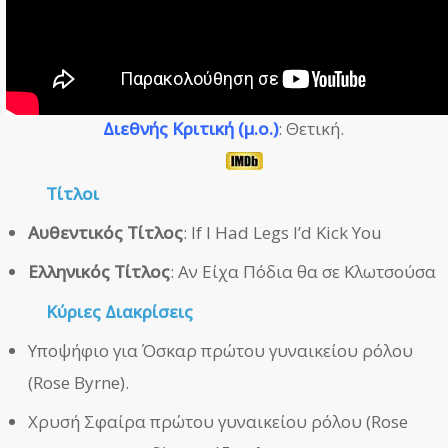
Διεθνής Κριτική (μ.ο.)
: Θετική.
Τίτλοι
Αυθεντικός Τίτλος
: If I Had Legs I’d Kick You
Ελληνικός Τίτλος
: Αν Είχα Πόδια θα σε Κλωτσούσα
Κύριες Διακρίσεις
Υποψήφιο για Όσκαρ πρώτου γυναικείου ρόλου
(Rose Byrne).
Χρυσή Σφαίρα πρώτου γυναικείου ρόλου (Rose