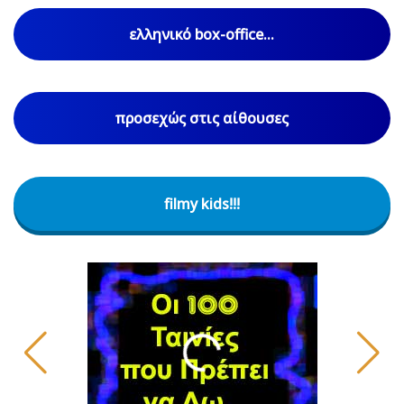
ελληνικό box-office...
προσεχώς στις αίθουσες
filmy kids!!!