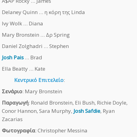
A$AP Rocky … James
Delaney Quinn … η κόρη της Linda
Ivy Wolk … Diana
Mary Bronstein … Δρ Spring
Daniel Zolghadri … Stephen
Josh Pais
… Brad
Ella Beatty … Kate
Κεντρικό Επιτελείο
:
Σενάριο
: Mary Bronstein
Παραγωγή
: Ronald Bronstein, Eli Bush, Richie Doyle,
Conor Hannon, Sara Murphy,
Josh Safdie
, Ryan
Zacarias
Φωτογραφία
: Christopher Messina