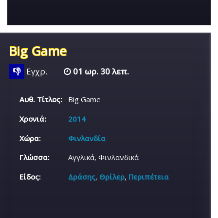
Big Game
👎
Εγχρ.
01 ωρ. 30 λεπ.
Αυθ. Τίτλος:
Big Game
Χρονιά:
2014
Χώρα:
Φινλανδία
Γλώσσα:
Αγγλικά, Φινλανδικά
Είδος:
Δράσης
,
Θρίλερ
,
Περιπέτεια