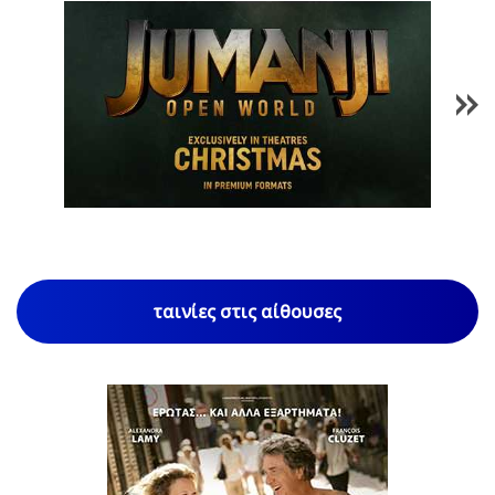
1
/
85
ταινίες στις αίθουσες