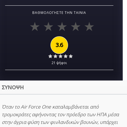
ΒΑΘΜΟΛΟΓΉΣΤΕ ΤΗΝ ΤΑΙΝΊΑ
3.6
21 ψήφοι
ΣΥΝΟΨΗ
Όταν το Air Force One καταλαμβάνεται από
τρομοκράτες αφήνοντας τον πρόεδρο των ΗΠΑ μέσα
στην άγρια φύση των φινλανδικών βουνών, υπάρχει